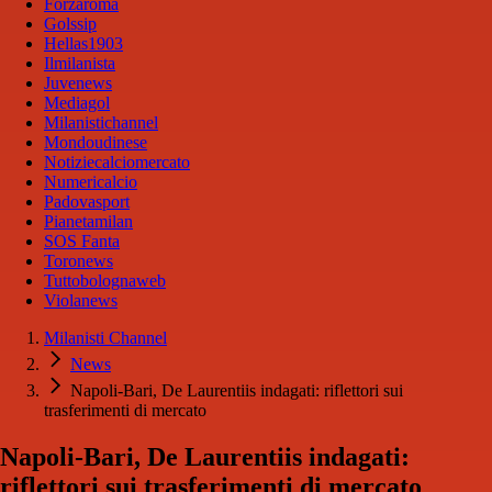
Forzaroma
Golssip
Hellas1903
Ilmilanista
Juvenews
Mediagol
Milanistichannel
Mondoudinese
Notiziecalciomercato
Numericalcio
Padovasport
Pianetamilan
SOS Fanta
Toronews
Tuttobolognaweb
Violanews
Milanisti Channel
News
Napoli-Bari, De Laurentiis indagati: riflettori sui
trasferimenti di mercato
Napoli-Bari, De Laurentiis indagati:
riflettori sui trasferimenti di mercato