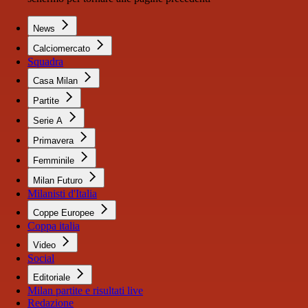
News
Calciomercato
Squadra
Casa Milan
Partite
Serie A
Primavera
Femminile
Milan Futuro
Milanisti d'Italia
Coppe Europee
Coppa italia
Video
Social
Editoriale
Milan partite e risultati live
Redazione