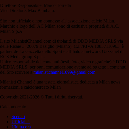
Direttore Responsabile: Marco Torretta
Vice Direttore: Max Bambara.
Sito non ufficiale e non connesso all' associazione calcio Milan.
Marchio e logo dell' AC Milan sono di esclusiva proprietà di A.C.
Milan S.p.A.
Il sito MilanistiChannel.com di titolarità di DDD MEDIA SRLS via
delle Risaie 3, 20079 Basiglio (Milano), C.F./P.IVA 10837110963, è
partner de La Gazzetta dello Sport e affiliato al network Gazzanet di
RCS Mediagroup S.p.a..
Unico responsabile dei contenuti (testi, foto, video e grafiche) è DDD
MEDIA SRLS; per ogni comunicazione avente ad oggetto i contenuti
del Sito scrivere a
milanistichannel1899@gmail.com
Milanisti Channel è una testata giornalistica dedicata a Milan news,
formazioni e calciomercato Milan
Copyright 2021-2026 © Tutti i diritti riservati.
Calciomercato
Scenari
Ufficialità
Ultima ora