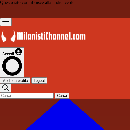
Questo sito contribuisce alla audience de
Accedi
Modifica profilo
Logout
Cerca