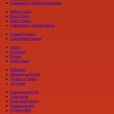
Calendario e risultati Femminile
Milan Futuro
Rosa Futuro
News Futuro
Calendario e risultati Futuro
Coppe Europee
Champions League
Video
Esclusivo
Report
Video virali
Editoriale
Strategie societarie
Tecnica e Tattica
Avversari
Calcionapoli1926
Cittaceleste
Derbyderbyderby
Fantamagazine
FCInter1908