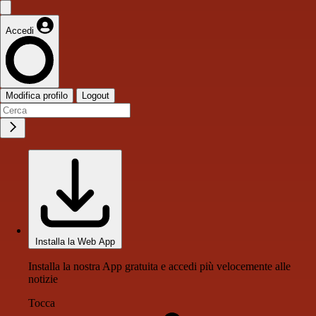
Accedi
Modifica profilo
Logout
Installa la Web App
Installa la nostra App gratuita e accedi più velocemente alle
notizie
Tocca