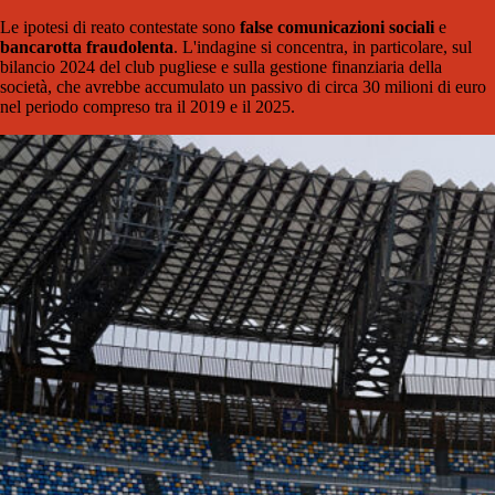
Le ipotesi di reato contestate sono
false comunicazioni sociali
e
bancarotta fraudolenta
. L'indagine si concentra, in particolare, sul
bilancio 2024 del club pugliese e sulla gestione finanziaria della
società, che avrebbe accumulato un passivo di circa 30 milioni di euro
nel periodo compreso tra il 2019 e il 2025.