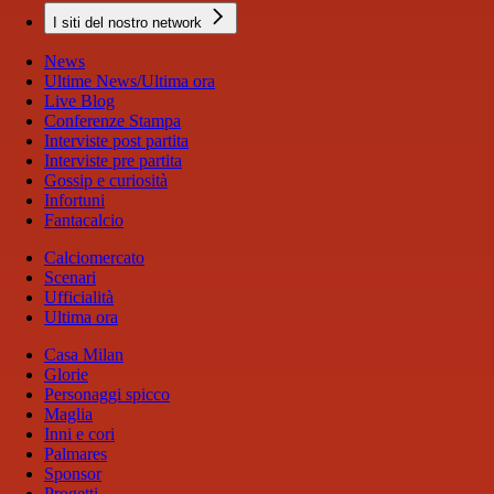
I siti del nostro network
News
Ultime News/Ultima ora
Live Blog
Conferenze Stampa
Interviste post partita
Interviste pre partita
Gossip e curiosità
Infortuni
Fantacalcio
Calciomercato
Scenari
Ufficialità
Ultima ora
Casa Milan
Glorie
Personaggi spicco
Maglia
Inni e cori
Palmares
Sponsor
Progetti