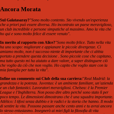
Ancora Morata
Sul Galatasaray?
"
Sono molto contento. Sto vivendo un'esperienza
che a priori può essere diversa. Ho incontrato un paese meraviglioso,
un club incredibile e persone simpatiche al massimo. Amo la vita che
ho qui e sono molto felice di essere venuto
".
In merito al rapporto con Alice?
"Sono molto felice. Tutto nella vita
ha uno scopo: migliorare e appianare le piccole divergenze. Ci
amiamo molto, non è successo niente di importante che ci abbia
portato a prendere questa decisione . Sono piccole cose che capitano,
ma tutto questo mi ha aiutato a dare valore, a saper distinguere ciò
che voglio da ciò che non voglio. Ho capito che voglio stare con la
mia famiglia per tutta la vita
".
Infine un commento sui Club della sua carriera:
"
Real Madrid: la
grandezza e la potenza. Juventus: è un ambiente familiare, un’azienda
e un club fantastici. Lavoratori meravigliosi. Chelsea: è la Premier
League e l’Inghilterra. Non posso dire altro perché sono stato lì per
poco tempo. Le dimensioni dimostrano che è una squadra importante.
Atlético: I tifosi senza dubbio e le radici e la storia che hanno. Il modo
di sentire la vita. Possono passare anche cento anni e tu avrai ancora
lo stesso entusiasmo. Insegnerò ai miei figli la filosofia di vita