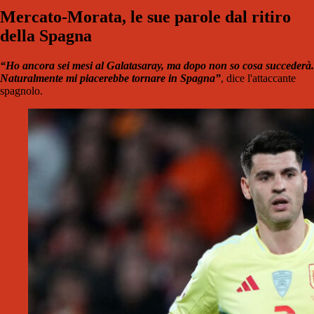
Mercato-Morata, le sue parole dal ritiro
della Spagna
“Ho ancora sei mesi al Galatasaray, ma dopo non so cosa succederà.
Naturalmente mi piacerebbe tornare in Spagna”
, dice l'attaccante
spagnolo.