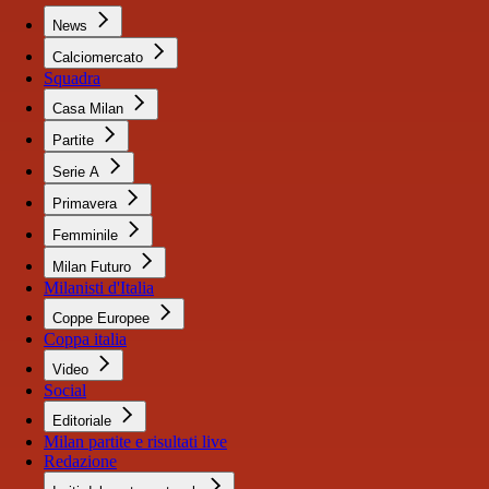
News
Calciomercato
Squadra
Casa Milan
Partite
Serie A
Primavera
Femminile
Milan Futuro
Milanisti d'Italia
Coppe Europee
Coppa italia
Video
Social
Editoriale
Milan partite e risultati live
Redazione