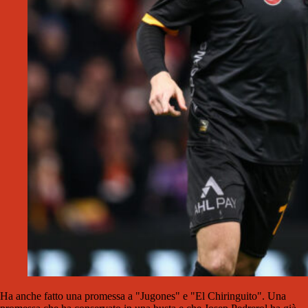
Ha anche fatto una promessa a "Jugones" e "El Chiringuito". Una