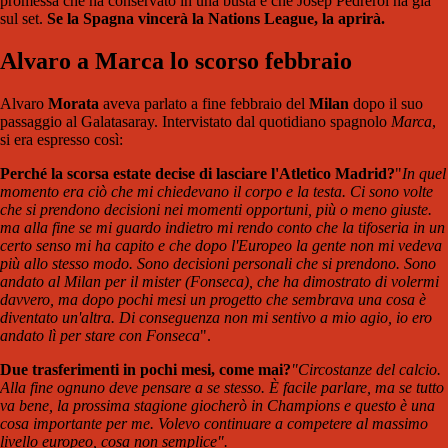
promessa che ha conservato in una busta e che Josep Pedrerol ha già
sul set.
Se la Spagna vincerà la Nations League, la aprirà.
Alvaro a Marca lo scorso febbraio
Alvaro
Morata
aveva parlato a fine febbraio del
Milan
dopo il suo
passaggio al Galatasaray. Intervistato dal quotidiano spagnolo
Marca
,
si era espresso così:
Perché la scorsa estate decise di lasciare l'Atletico Madrid?
"
In quel
momento era ciò che mi chiedevano il corpo e la testa. Ci sono volte
che si prendono decisioni nei momenti opportuni, più o meno giuste.
ma alla fine se mi guardo indietro mi rendo conto che la tifoseria in un
certo senso mi ha capito e che dopo l'Europeo la gente non mi vedeva
più allo stesso modo. Sono decisioni personali che si prendono. Sono
andato al Milan per il mister (Fonseca), che ha dimostrato di volermi
davvero, ma dopo pochi mesi un progetto che sembrava una cosa è
diventato un'altra. Di conseguenza non mi sentivo a mio agio, io ero
andato lì per stare con Fonseca
".
Due trasferimenti in pochi mesi, come mai?
"Circostanze del calcio.
Alla fine ognuno deve pensare a se stesso. È facile parlare, ma se tutto
va bene, la prossima stagione giocherò in Champions e questo è una
cosa importante per me. Volevo continuare a competere al massimo
livello europeo, cosa non semplice".