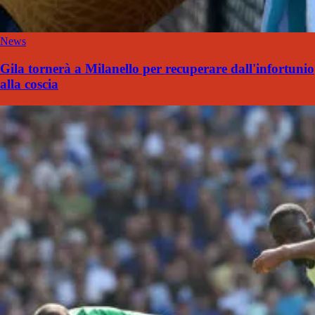
News
Gila tornerà a Milanello per recuperare dall'infortunio
alla coscia