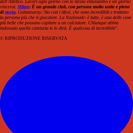
dell’Atletico. Lavori ogni giorno con lo stesso entusiasmo e un giorno
vincerai.
Milan
: È un grande club, con persone molto unite e pieno
di
storia
.
Galatasaray: Sto con i tifosi, che sono incredibili e trattano
la persona più che il giocatore. La Nazionale: è tutto, è una delle cose
più belle che possano capitare a un calciatore. Chiunque abbia
indossato quella camiseta te lo dirà. È qualcosa di incredibile
".
© RIPRODUZIONE RISERVATA