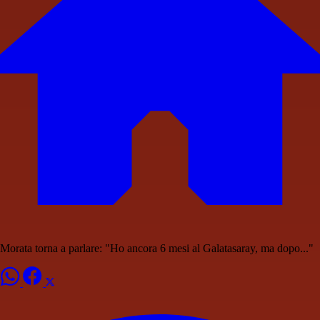
Morata torna a parlare: "Ho ancora 6 mesi al Galatasaray, ma dopo..."