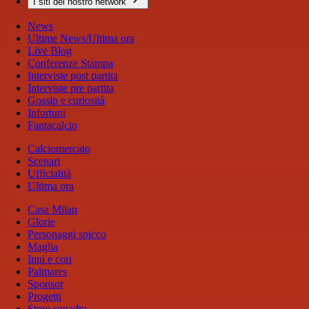
I siti del nostro network
News
Ultime News/Ultima ora
Live Blog
Conferenze Stampa
Interviste post partita
Interviste pre partita
Gossip e curiosità
Infortuni
Fantacalcio
Calciomercato
Scenari
Ufficialità
Ultima ora
Casa Milan
Glorie
Personaggi spicco
Maglia
Inni e cori
Palmares
Sponsor
Progetti
Store squadra