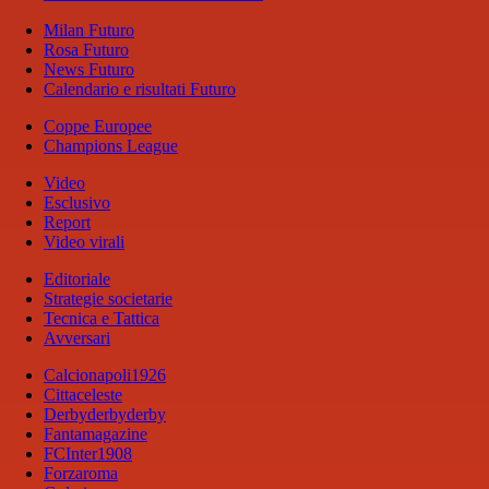
Milan Futuro
Rosa Futuro
News Futuro
Calendario e risultati Futuro
Coppe Europee
Champions League
Video
Esclusivo
Report
Video virali
Editoriale
Strategie societarie
Tecnica e Tattica
Avversari
Calcionapoli1926
Cittaceleste
Derbyderbyderby
Fantamagazine
FCInter1908
Forzaroma