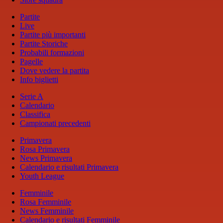
Partite
Live
Partite più importanti
Partite Storiche
Probabili formazioni
Pagelle
Dove vedere la partita
Info biglietti
Serie A
Calendario
Classifica
Campionati precedenti
Primavera
Rosa Primavera
News Primavera
Calendario e risultati Primavera
Youth League
Femminile
Rosa Femminile
News Femminile
Calendario e risultati Femminile