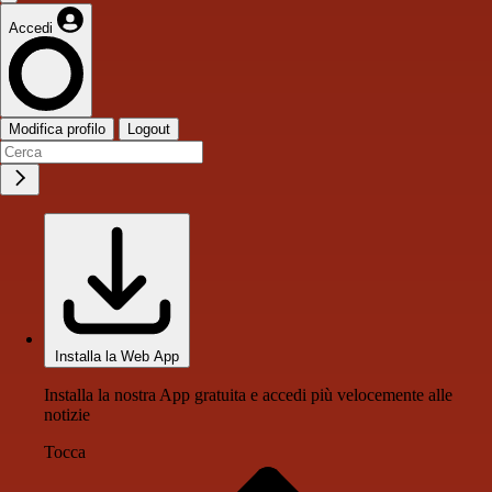
Accedi
Modifica profilo
Logout
Installa la Web App
Installa la nostra App gratuita e accedi più velocemente alle
notizie
Tocca