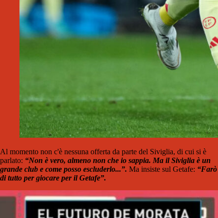
Al momento non c'è nessuna offerta da parte del Siviglia, di cui si è
parlato:
“Non è vero, almeno non che io sappia. Ma il Siviglia è un
grande club e come posso escluderlo...”.
Ma insiste sul Getafe:
“Farò
di tutto per giocare per il Getafe”.