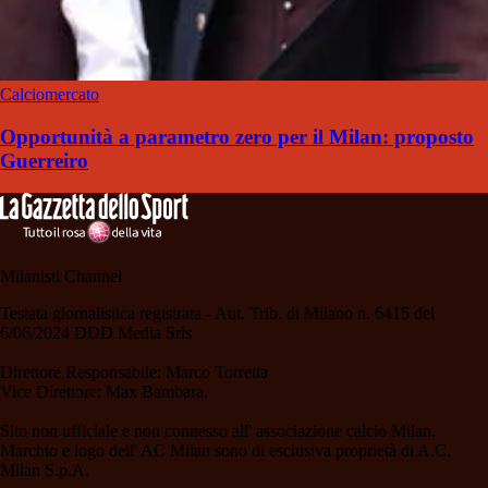
Calciomercato
Opportunità a parametro zero per il Milan: proposto
Guerreiro
Milanisti Channel
Testata giornalistica registrata - Aut. Trib. di Milano n. 6415 del
6/06/2024 DDD Media Srls
Direttore Responsabile: Marco Torretta
Vice Direttore: Max Bambara.
Sito non ufficiale e non connesso all' associazione calcio Milan.
Marchio e logo dell' AC Milan sono di esclusiva proprietà di A.C.
Milan S.p.A.