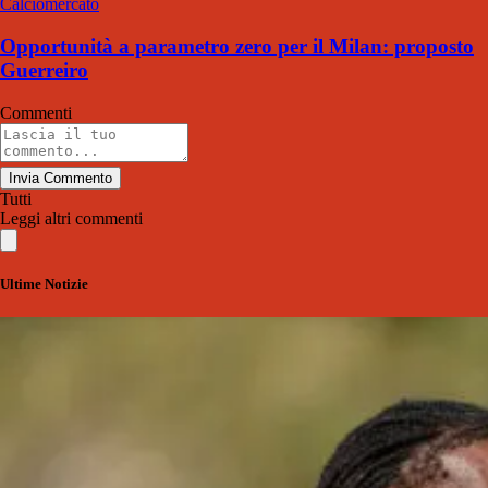
Calciomercato
Opportunità a parametro zero per il Milan: proposto
Guerreiro
Commenti
Invia Commento
Tutti
Leggi altri commenti
Ultime Notizie