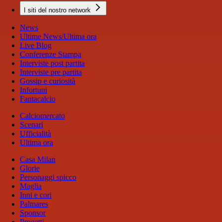
I siti del nostro network
News
Ultime News/Ultima ora
Live Blog
Conferenze Stampa
Interviste post partita
Interviste pre partita
Gossip e curiosità
Infortuni
Fantacalcio
Calciomercato
Scenari
Ufficialità
Ultima ora
Casa Milan
Glorie
Personaggi spicco
Maglia
Inni e cori
Palmares
Sponsor
Progetti