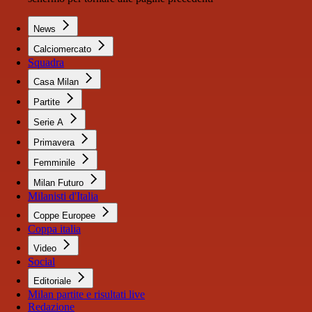
News
Calciomercato
Squadra
Casa Milan
Partite
Serie A
Primavera
Femminile
Milan Futuro
Milanisti d'Italia
Coppe Europee
Coppa italia
Video
Social
Editoriale
Milan partite e risultati live
Redazione