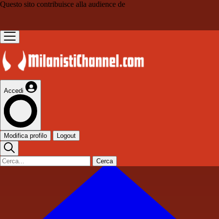
Questo sito contribuisce alla audience de
Accedi
Modifica profilo
Logout
Cerca