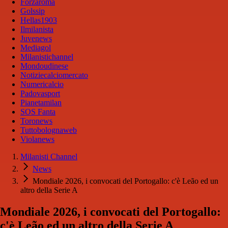
Forzaroma
Golssip
Hellas1903
Ilmilanista
Juvenews
Mediagol
Milanistichannel
Mondoudinese
Notiziecalciomercato
Numericalcio
Padovasport
Pianetamilan
SOS Fanta
Toronews
Tuttobolognaweb
Violanews
Milanisti Channel
News
Mondiale 2026, i convocati del Portogallo: c'è Leão ed un
altro della Serie A
Mondiale 2026, i convocati del Portogallo:
c'è Leão ed un altro della Serie A