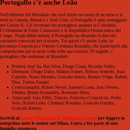
Portogallo c'è anche Leão
Nell'edizione del Mondiale che avrà inizio tra meno di un mese e si
terrà in Canada, Messico e Stati Uniti, il Portogallo è stato sorteggiato
nel Girone K. Gli avversari dei portoghesi saranno la Colombia,
l'Uzbekistan di Fabio Cannavaro e la Repubblica Democratica del
Congo. Negli ultimi minuti, il Portogallo ha diramato la lista dei
calciatori convocati per il torneo. Tra questi c'è anche Leão, lo
juventino Conceicao e l'eterno Cristiano Ronaldo, che parteciperà alla
competizione per la sesta volta nella sua carriera. Di seguito, i
portoghesi che andranno ai Mondiali:
Portieri: José Sa, Rui Silva, Diogo Costa, Ricardo Velho;
Difensori: Diogo Dalot, Mathes Nunes, Nélson Semedo, Joao
Cancelo, Nuno Mendes, Goncalo Inacio, Renato Veiga, Ruben
Dias, Tomas Araujo;
Centrocampisti: Ruben Neves, Samuel Costa, Joao Neves,
Vitinha, Bruno Fernandes, Bernardo Silva;
Attaccanti: Joao Félix, Trincao, Francisco Conceicao, Pedro
Neto, Rafael Leão, Cristiano Ronaldo, Goncalo Guedes,
Goncalo Ramos
Iscriviti al
canale WhatsApp di Milanisti Channel
per leggere in
anteprima tutte le notizie sul Milan. Entra a far parte di una
famiglia rossonera.