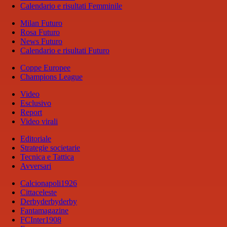
Calendario e risultati Femminile
Milan Futuro
Rosa Futuro
News Futuro
Calendario e risultati Futuro
Coppe Europee
Champions League
Video
Esclusivo
Report
Video virali
Editoriale
Strategie societarie
Tecnica e Tattica
Avversari
Calcionapoli1926
Cittaceleste
Derbyderbyderby
Fantamagazine
FCInter1908