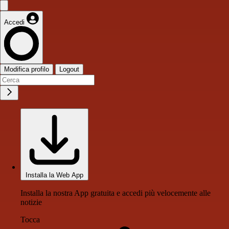
Accedi
Modifica profilo
Logout
Installa la Web App
Installa la nostra App gratuita e accedi più velocemente alle
notizie
Tocca