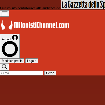
Questo sito contribuisce alla audience de
Accedi
Modifica profilo
Logout
Cerca