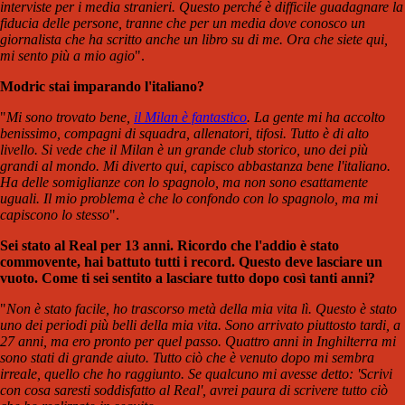
interviste per i media stranieri. Questo perché è difficile guadagnare la
fiducia delle persone, tranne che per un media dove conosco un
giornalista che ha scritto anche un libro su di me. Ora che siete qui,
mi sento più a mio agio
".
Modric stai imparando l'italiano?
"
Mi sono trovato bene,
il Milan è fantastico
. La gente mi ha accolto
benissimo, compagni di squadra, allenatori, tifosi. Tutto è di alto
livello. Si vede che il Milan è un grande club storico, uno dei più
grandi al mondo. Mi diverto qui, capisco abbastanza bene l'italiano.
Ha delle somiglianze con lo spagnolo, ma non sono esattamente
uguali. Il mio problema è che lo confondo con lo spagnolo, ma mi
capiscono lo stesso
".
Sei stato al Real per 13 anni. Ricordo che l'addio è stato
commovente, hai battuto tutti i record. Questo deve lasciare un
vuoto. Come ti sei sentito a lasciare tutto dopo così tanti anni?
"
Non è stato facile, ho trascorso metà della mia vita lì. Questo è stato
uno dei periodi più belli della mia vita. Sono arrivato piuttosto tardi, a
27 anni, ma ero pronto per quel passo. Quattro anni in Inghilterra mi
sono stati di grande aiuto. Tutto ciò che è venuto dopo mi sembra
irreale, quello che ho raggiunto. Se qualcuno mi avesse detto: 'Scrivi
con cosa saresti soddisfatto al Real', avrei paura di scrivere tutto ciò