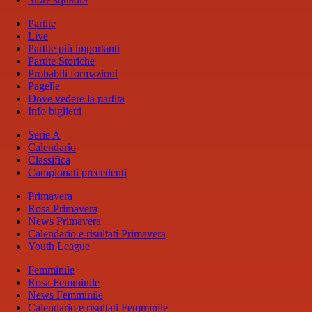
Partite
Live
Partite più importanti
Partite Storiche
Probabili formazioni
Pagelle
Dove vedere la partita
Info biglietti
Serie A
Calendario
Classifica
Campionati precedenti
Primavera
Rosa Primavera
News Primavera
Calendario e risultati Primavera
Youth League
Femminile
Rosa Femminile
News Femminile
Calendario e risultati Femminile