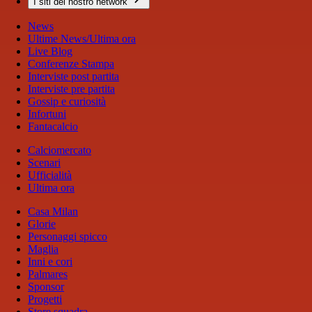
I siti del nostro network
News
Ultime News/Ultima ora
Live Blog
Conferenze Stampa
Interviste post partita
Interviste pre partita
Gossip e curiosità
Infortuni
Fantacalcio
Calciomercato
Scenari
Ufficialità
Ultima ora
Casa Milan
Glorie
Personaggi spicco
Maglia
Inni e cori
Palmares
Sponsor
Progetti
Store squadra