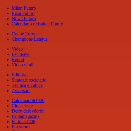
Milan Futuro
Rosa Futuro
News Futuro
Calendario e risultati Futuro
Coppe Europee
Champions League
Video
Esclusivo
Report
Video virali
Editoriale
Strategie societarie
Tecnica e Tattica
Avversari
Calcionapoli1926
Cittaceleste
Derbyderbyderby
Fantamagazine
FCInter1908
Forzaroma