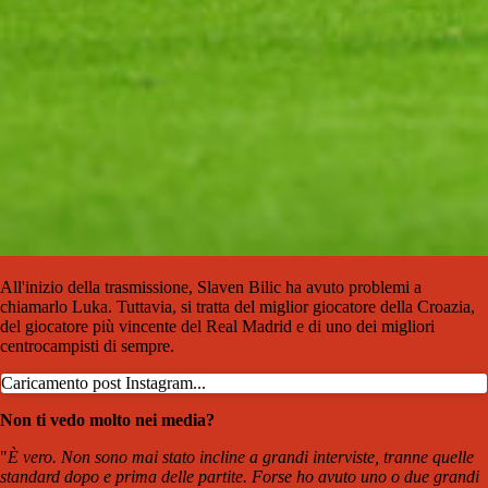
All'inizio della trasmissione, Slaven Bilic ha avuto problemi a
chiamarlo Luka. Tuttavia, si tratta del miglior giocatore della Croazia,
del giocatore più vincente del Real Madrid e di uno dei migliori
centrocampisti di sempre.
Caricamento post Instagram...
Non ti vedo molto nei media?
"
È vero. Non sono mai stato incline a grandi interviste, tranne quelle
standard dopo e prima delle partite. Forse ho avuto uno o due grandi