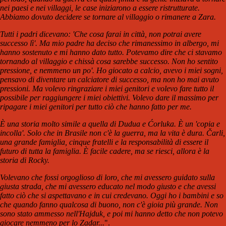
nei paesi e nei villaggi, le case iniziarono a essere ristrutturate.
Abbiamo dovuto decidere se tornare al villaggio o rimanere a Zara.
Tutti i padri dicevano: 'Che cosa farai in città, non potrai avere
successo lì'. Ma mio padre ha deciso che rimanessimo in albergo, mi
hanno sostenuto e mi hanno dato tutto. Potevamo dire che ci stavamo
tornando al villaggio e chissà cosa sarebbe successo. Non ho sentito
pressione, e nemmeno un po'. Ho giocato a calcio, avevo i miei sogni,
pensavo di diventare un calciatore di successo, ma non ho mai avuto
pressioni. Ma volevo ringraziare i miei genitori e volevo fare tutto il
possibile per raggiungere i miei obiettivi. Volevo dare il massimo per
ripagare i miei genitori per tutto ciò che hanno fatto per me.
È una storia molto simile a quella di Dudua e Ćorluka. È un 'copia e
incolla'. Solo che in Brasile non c'è la guerra, ma la vita è dura. Čarli,
una grande famiglia, cinque fratelli e la responsabilità di essere il
futuro di tutta la famiglia. È facile cadere, ma se riesci, allora è la
storia di Rocky.
Volevano che fossi orgoglioso di loro, che mi avessero guidato sulla
giusta strada, che mi avessero educato nel modo giusto e che avessi
fatto ciò che si aspettavano e in cui credevano. Oggi ho i bambini e so
che quando fanno qualcosa di buono, non c'è gioia più grande. Non
sono stato ammesso nell'Hajduk, e poi mi hanno detto che non potevo
giocare nemmeno per lo Zadar...
".