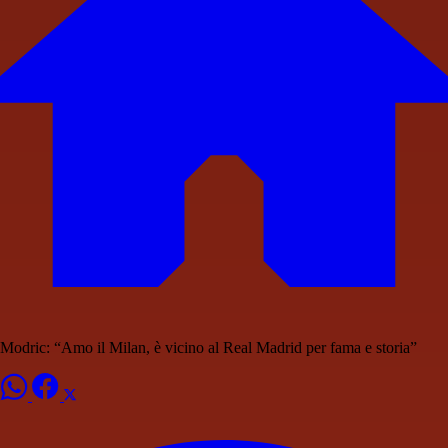
Modric: “Amo il Milan, è vicino al Real Madrid per fama e storia”