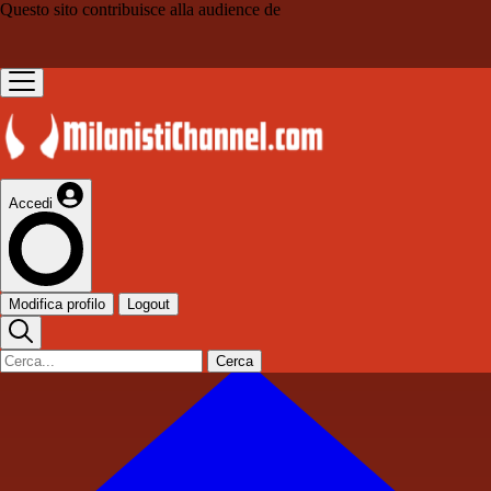
Questo sito contribuisce alla audience de
Accedi
Modifica profilo
Logout
Cerca