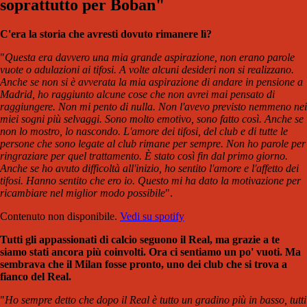
soprattutto per Boban"
C'era la storia che avresti dovuto rimanere lì?
"
Questa era davvero una mia grande aspirazione, non erano parole
vuote o adulazioni ai tifosi. A volte alcuni desideri non si realizzano.
Anche se non si è avverata la mia aspirazione di andare in pensione a
Madrid, ho raggiunto alcune cose che non avrei mai pensato di
raggiungere. Non mi pento di nulla. Non l'avevo previsto nemmeno nei
miei sogni più selvaggi. Sono molto emotivo, sono fatto così. Anche se
non lo mostro, lo nascondo. L'amore dei tifosi, del club e di tutte le
persone che sono legate al club rimane per sempre. Non ho parole per
ringraziare per quel trattamento. È stato così fin dal primo giorno.
Anche se ho avuto difficoltà all'inizio, ho sentito l'amore e l'affetto dei
tifosi. Hanno sentito che ero io. Questo mi ha dato la motivazione per
ricambiare nel miglior modo possibile
".
Contenuto non disponibile.
Vedi su spotify
Tutti gli appassionati di calcio seguono il Real, ma grazie a te
siamo stati ancora più coinvolti. Ora ci sentiamo un po' vuoti. Ma
sembrava che il Milan fosse pronto, uno dei club che si trova a
fianco del Real.
"
Ho sempre detto che dopo il Real è tutto un gradino più in basso, tutti