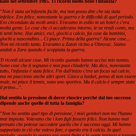
nato nel settembre 1985. Ti ricordi molto bene l'infanzia?
"
Non è stata un'infanzia facile, ma non posso dire che sia stata
infelice. Ero felice, nonostante la guerra e le difficoltà di quel periodo.
Ero circondato da molti amici. Eravamo in esilio in un hotel e c'era
molta gente. Le cose che ci accadevano intorno, te ne rendi conto, ma
ti senti bene. Hai amici, esci, giochi a calcio, fai cose da bambini,
giochi a nascondino... Ci piace. Prima della guerra? Alcune cose...
Non mi ricordo tanto. Eravamo a Zaton vicino a Obrovac. Siamo
andati a Zara quando è scoppiata la guerra
.
Ti ricordi alcune cose. Mi ricordo quando hanno ucciso mio nonno.
Sono cose che ti segnano e non puoi chiuderle. Ma dico, nonostante
tutto, l'infanzia è stata felice. Fin dall'inizio c'era un focus sul calcio,
ma mi piacciono anche altri sport. Gioco a basket, penso di non essere
male, mi piace il tennis, sono uno sportivo. Ma il calcio è sempre stato
il primo...".
Hai sentito la pressione di dover riuscire perché dal tuo successo
dipende anche quello di tutta la famiglia?
"
Non ho sentito quel tipo di pressione, i miei genitori non me l'hanno
mai imposta. Volevano che i loro figli fossero felici. Non hanno mai
pensato che potesse succedere quello che è successo oggi. Mi hanno
supportato in ciò che volevo fare, e questo era il calcio. In quel
periodo, quando la guerra era quasi finita e la gente iniziava a tornare