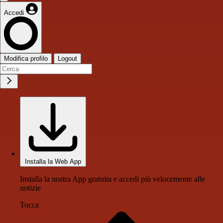
Accedi
Modifica profilo
Logout
Installa la Web App
Installa la nostra App gratuita e accedi più velocemente alle
notizie
Tocca