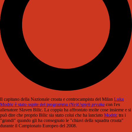
Il capitano della Nazionale croata e centrocampista del Milan
Luka
Modric è stato ospite del programma
(Ne)Uspjeh prvaka
con l'ex
allenatore Slaven Bilic. La coppia ha affrontato molte cose insieme e si
può dire che proprio Bilic sia stato colui che ha lanciato
Modric
tra i
"grandi" quando gli ha consegnato le "chiavi della squadra croata"
durante il Campionato Europeo del 2008.