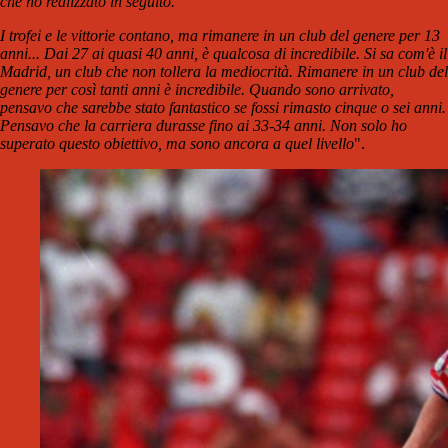
che ho realizzato in seguito.
I trofei e le vittorie contano, ma rimanere in un club del genere per 13
anni... Dai 27 ai quasi 40 anni, è qualcosa di incredibile. Si sa com'è il
Madrid, un club che non tollera la mediocrità. Rimanere in un club del
genere per così tanti anni è incredibile. Quando sono arrivato,
pensavo che sarebbe stato fantastico se fossi rimasto cinque o sei anni.
Pensavo che la carriera durasse fino ai 33-34 anni. Non solo ho
superato questo obiettivo, ma sono ancora a quel livello
".