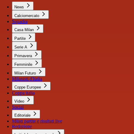
News
Calciomercato
Squadra
Casa Milan
Partite
Serie A
Primavera
Femminile
Milan Futuro
Milanisti d'Italia
Coppe Europee
Coppa italia
Video
Social
Editoriale
Milan partite e risultati live
Redazione