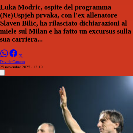
Luka Modric, ospite del programma
(Ne)Uspjeh prvaka, con l'ex allenatore
Slaven Bilic, ha rilasciato dichiarazioni al
miele sul Milan e ha fatto un excursus sulla
sua carriera...
Davide Capano
25 novembre 2025 - 12:19