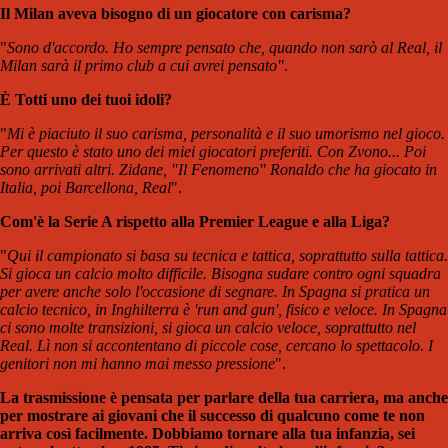
Il Milan aveva bisogno di un giocatore con carisma?
"
Sono d'accordo. Ho sempre pensato che, quando non sarò al Real, il
Milan sarà il primo club a cui avrei pensato"
.
È Totti uno dei tuoi idoli?
"
Mi è piaciuto il suo carisma, personalità e il suo umorismo nel gioco.
Per questo è stato uno dei miei giocatori preferiti. Con Zvono... Poi
sono arrivati altri. Zidane, "Il Fenomeno" Ronaldo che ha giocato in
Italia, poi Barcellona, Real
".
Com'è la Serie A rispetto alla Premier League e alla Liga?
"
Qui il campionato si basa su tecnica e tattica, soprattutto sulla tattica.
Si gioca un calcio molto difficile. Bisogna sudare contro ogni squadra
per avere anche solo l'occasione di segnare. In Spagna si pratica un
calcio tecnico, in Inghilterra è 'run and gun', fisico e veloce. In Spagna
ci sono molte transizioni, si gioca un calcio veloce, soprattutto nel
Real. Lì non si accontentano di piccole cose, cercano lo spettacolo. I
genitori non mi hanno mai messo pressione
".
La trasmissione è pensata per parlare della tua carriera, ma anche
per mostrare ai giovani che il successo di qualcuno come te non
arriva così facilmente. Dobbiamo tornare alla tua infanzia, sei