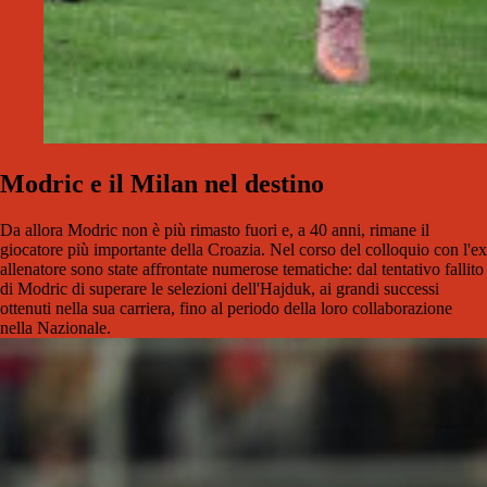
Modric e il Milan nel destino
Da allora Modric non è più rimasto fuori e, a 40 anni, rimane il
giocatore più importante della Croazia. Nel corso del colloquio con l'ex
allenatore sono state affrontate numerose tematiche: dal tentativo fallito
di Modric di superare le selezioni dell'Hajduk, ai grandi successi
ottenuti nella sua carriera, fino al periodo della loro collaborazione
nella Nazionale.