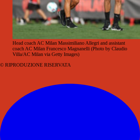
Head coach AC Milan Massimiliano Allegri and assistant
coach AC Milan Francesco Magnanelli (Photo by Claudio
Villa/AC Milan via Getty Images)
© RIPRODUZIONE RISERVATA