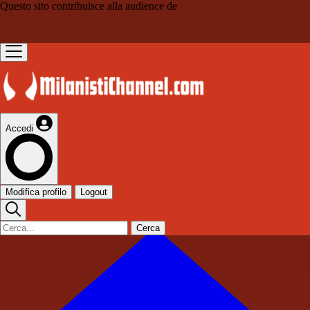
Questo sito contribuisce alla audience de
Accedi
Modifica profilo
Logout
Cerca