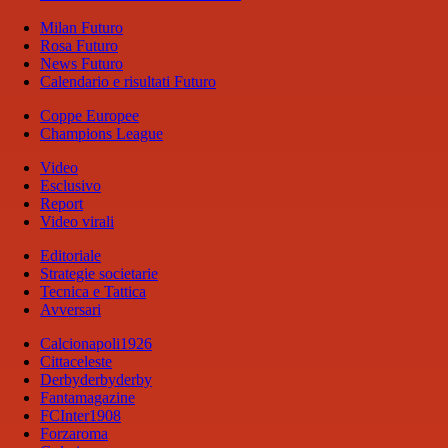
Milan Futuro
Rosa Futuro
News Futuro
Calendario e risultati Futuro
Coppe Europee
Champions League
Video
Esclusivo
Report
Video virali
Editoriale
Strategie societarie
Tecnica e Tattica
Avversari
Calcionapoli1926
Cittaceleste
Derbyderbyderby
Fantamagazine
FCInter1908
Forzaroma