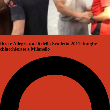
Ibra e Allegri, quelli dello Scudetto 2011: lunghe
chiacchierate a Milanello