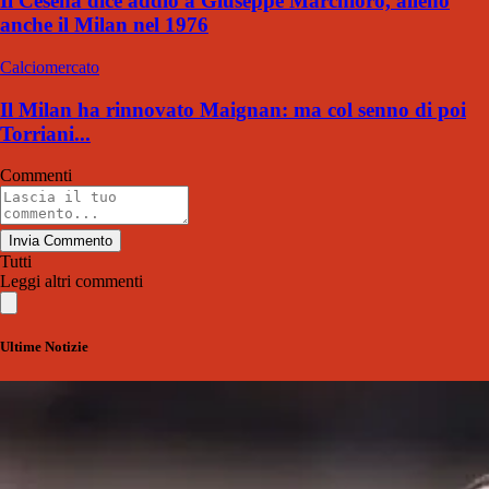
Il Cesena dice addio a Giuseppe Marchioro, allenò
anche il Milan nel 1976
Calciomercato
Il Milan ha rinnovato Maignan: ma col senno di poi
Torriani...
Commenti
Invia Commento
Tutti
Leggi altri commenti
Ultime Notizie