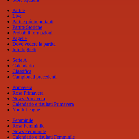
Partite
Live
Partite più importanti
Partite Storiche
Probabili formazioni
Pagelle
Dove vedere la partita
Info biglietti
Serie A
Calendario
Classifica
Campionati precedenti
Primavera
Rosa Primavera
News Primavera
Calendario e risultati Primavera
Youth League
Femminile
Rosa Femminile
News Femminile
Calendario e risultati Femminile