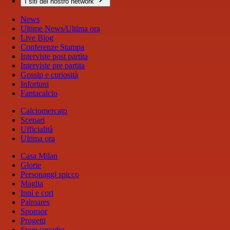
I siti del nostro network
News
Ultime News/Ultima ora
Live Blog
Conferenze Stampa
Interviste post partita
Interviste pre partita
Gossip e curiosità
Infortuni
Fantacalcio
Calciomercato
Scenari
Ufficialità
Ultima ora
Casa Milan
Glorie
Personaggi spicco
Maglia
Inni e cori
Palmares
Sponsor
Progetti
Store squadra