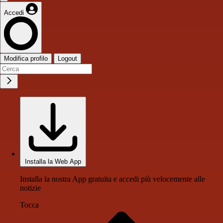
Accedi
Modifica profilo
Logout
Installa la Web App
Installa la nostra App gratuita e accedi più velocemente alle
notizie
Tocca