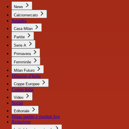
News
Calciomercato
Squadra
Casa Milan
Partite
Serie A
Primavera
Femminile
Milan Futuro
Milanisti d'Italia
Coppe Europee
Coppa italia
Video
Social
Editoriale
Milan partite e risultati live
Redazione