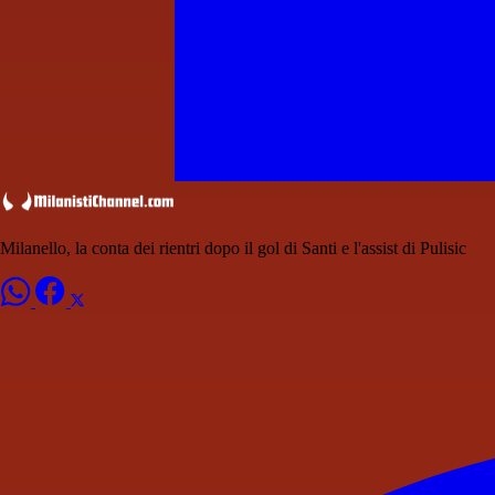
Milanello, la conta dei rientri dopo il gol di Santi e l'assist di Pulisic