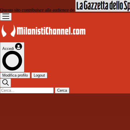
Questo sito contribuisce alla audience de
Accedi
Modifica profilo
Logout
Cerca