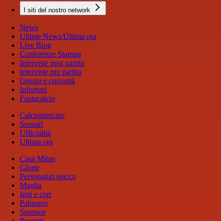
I siti del nostro network
News
Ultime News/Ultima ora
Live Blog
Conferenze Stampa
Interviste post partita
Interviste pre partita
Gossip e curiosità
Infortuni
Fantacalcio
Calciomercato
Scenari
Ufficialità
Ultima ora
Casa Milan
Glorie
Personaggi spicco
Maglia
Inni e cori
Palmares
Sponsor
Progetti