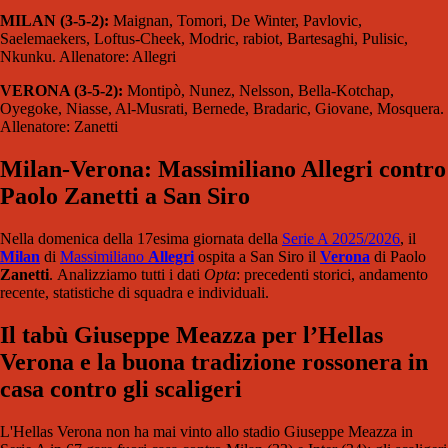
MILAN (3-5-2):
Maignan, Tomori, De Winter, Pavlovic,
Saelemaekers, Loftus-Cheek, Modric, rabiot, Bartesaghi, Pulisic,
Nkunku. Allenatore: Allegri
VERONA (3-5-2):
Montipò, Nunez, Nelsson, Bella-Kotchap,
Oyegoke, Niasse, Al-Musrati, Bernede, Bradaric, Giovane, Mosquera.
Allenatore: Zanetti
Milan-Verona: Massimiliano Allegri contro
Paolo Zanetti a San Siro
Nella domenica della 17esima giornata della
Serie A 2025/2026
, il
M
ilan
di
Massimiliano
Allegri
ospita a San Siro il
Verona
di Paolo
Zanetti
. Analizziamo tutti i dati
Opta
: precedenti storici, andamento
recente, statistiche di squadra e individuali.
Il tabù Giuseppe Meazza per l’Hellas
Verona e la buona tradizione rossonera in
casa contro gli scaligeri
L'Hellas Verona non ha mai vinto allo stadio Giuseppe Meazza in