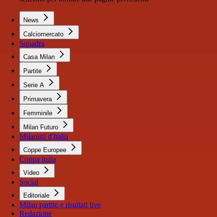
News
Calciomercato
Squadra
Casa Milan
Partite
Serie A
Primavera
Femminile
Milan Futuro
Milanisti d'Italia
Coppe Europee
Coppa italia
Video
Social
Editoriale
Milan partite e risultati live
Redazione