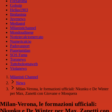
Forzaroma
Golssip
Hellas1903
Ilmilanista
Juvenews
Mediagol
Milanistichannel
Mondoudinese
Notiziecalciomercato
Numericalcio
Padovasport
Pianetamilan
SOS Fanta
Toronews
Tuttobolognaweb
Violanews
Milanisti Channel
News
Milan-Verona, le formazioni ufficiali: Nkunku e De Winter
per Max, Zanetti con Giovane e Mosquera
Milan-Verona, le formazioni ufficiali:
Nkunku e De Winter per Max, Zanetti con