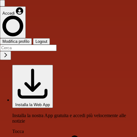
Accedi
Modifica profilo
Logout
Installa la Web App
Installa la nostra App gratuita e accedi più velocemente alle
notizie
Tocca