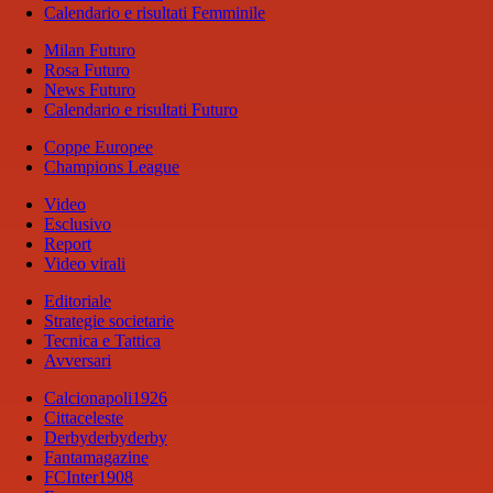
Calendario e risultati Femminile
Milan Futuro
Rosa Futuro
News Futuro
Calendario e risultati Futuro
Coppe Europee
Champions League
Video
Esclusivo
Report
Video virali
Editoriale
Strategie societarie
Tecnica e Tattica
Avversari
Calcionapoli1926
Cittaceleste
Derbyderbyderby
Fantamagazine
FCInter1908