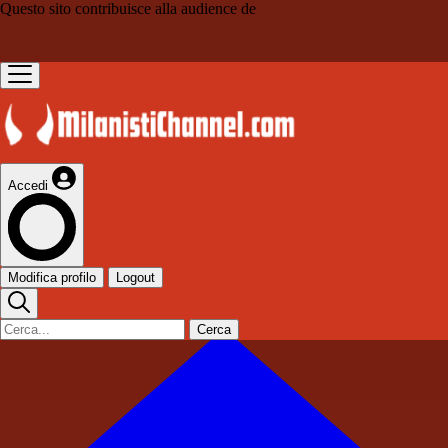
Questo sito contribuisce alla audience de
Accedi
Modifica profilo
Logout
Cerca