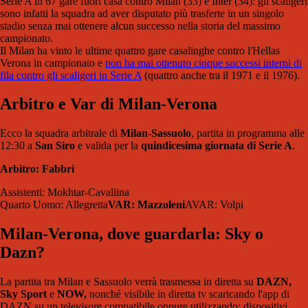
Serie A in 67 gare fuori casa contro Milan (33) e Inter (34): gli scaligeri
sono infatti la squadra ad aver disputato più trasferte in un singolo
stadio senza mai ottenere alcun successo nella storia del massimo
campionato.
Il Milan ha vinto le ultime quattro gare casalinghe contro l'Hellas
Verona in campionato e
non ha mai ottenuto cinque successi interni di
fila contro gli scaligeri in Serie A
(quattro anche tra il 1971 e il 1976).
Arbitro e Var di Milan-Verona
Ecco la squadra arbitrale di
Milan-Sassuolo
, partita in programma alle
12:30 a
San Siro
e valida per la
quindicesima giornata di Serie A
.
Arbitro: Fabbri
Assistenti: Mokhtar-Cavallina
Quarto Uomo: Allegretta
VAR: Mazzoleni
AVAR: Volpi
Milan-Verona, dove guardarla: Sky o
Dazn?
La partita tra Milan e Sassuolo verrà trasmessa in diretta su
DAZN,
Sky Sport
e
NOW,
nonché visibile in diretta tv scaricando l'app di
DAZN su un televisore compatibile oppure utilizzando: dispositivi