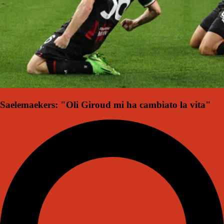
Saelemaekers: "Oli Giroud mi ha cambiato la vita"