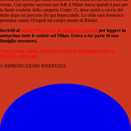
vivaio. Con questo successo per
3-0
, il Milan stacca quindi il pass per
la finale scudetto della categoria Under 15, dove andrà a caccia del
titolo dopo un percorso fin qui impeccabile. La sfida sarà domenica
prossima contro l'Empoli sul campo neutro di Rimini.
Iscriviti al
canale WhatsApp di Milanisti Channel
per leggere in
anteprima tutte le notizie sul Milan. Entra a far parte di una
famiglia rossonera.
Scopri come vedere tantissimi eventi in streaming gratis su
BET365, clicca qui
© RIPRODUZIONE RISERVATA