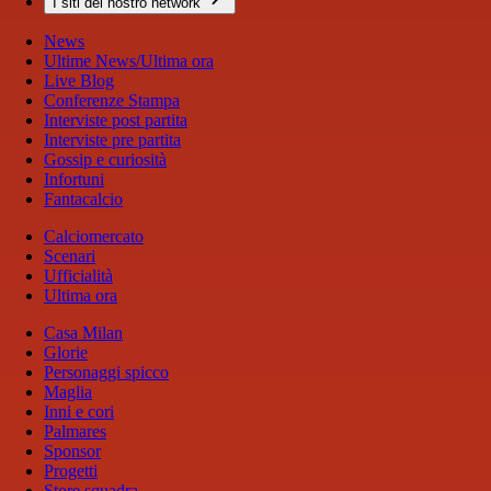
I siti del nostro network
News
Ultime News/Ultima ora
Live Blog
Conferenze Stampa
Interviste post partita
Interviste pre partita
Gossip e curiosità
Infortuni
Fantacalcio
Calciomercato
Scenari
Ufficialità
Ultima ora
Casa Milan
Glorie
Personaggi spicco
Maglia
Inni e cori
Palmares
Sponsor
Progetti
Store squadra