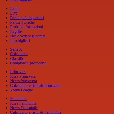
Partite
Live
Partite più importanti
Partite Storiche
Probabili formazioni
Pagelle
Dove vedere la partita
Info biglietti
Serie A
Calendario
Classifica
Campionati precedenti
Primavera
Rosa Primavera
News Primavera
Calendario e risultati Primavera
Youth League
Femminile
Rosa Femminile
News Femminile
Calendario e risultati Femminile