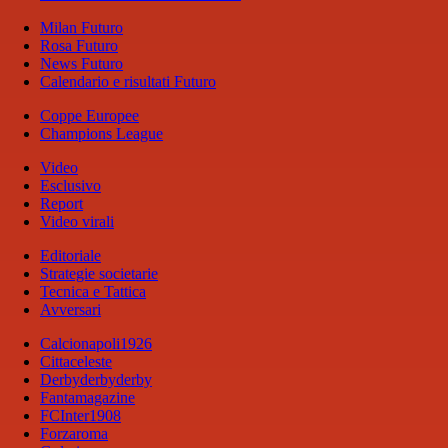
Milan Futuro
Rosa Futuro
News Futuro
Calendario e risultati Futuro
Coppe Europee
Champions League
Video
Esclusivo
Report
Video virali
Editoriale
Strategie societarie
Tecnica e Tattica
Avversari
Calcionapoli1926
Cittaceleste
Derbyderbyderby
Fantamagazine
FCInter1908
Forzaroma