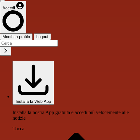
Accedi
Modifica profilo
Logout
Installa la Web App
Installa la nostra App gratuita e accedi più velocemente alle
notizie
Tocca