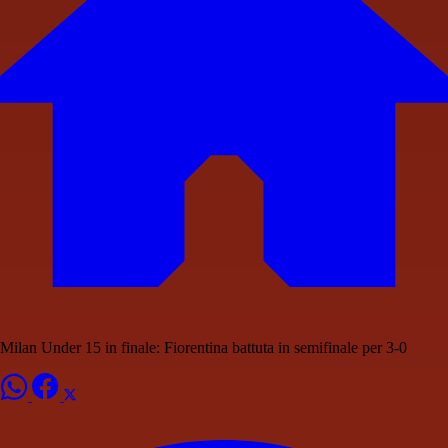
Milan Under 15 in finale: Fiorentina battuta in semifinale per 3-0