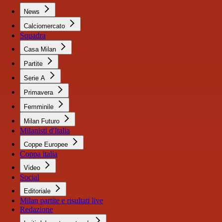
News
Calciomercato
Squadra
Casa Milan
Partite
Serie A
Primavera
Femminile
Milan Futuro
Milanisti d'Italia
Coppe Europee
Coppa italia
Video
Social
Editoriale
Milan partite e risultati live
Redazione