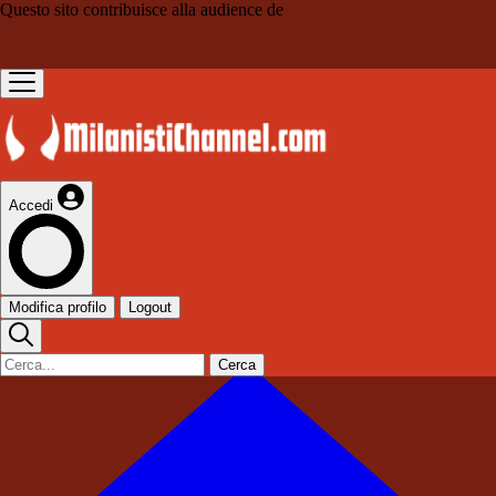
Questo sito contribuisce alla audience de
Accedi
Modifica profilo
Logout
Cerca