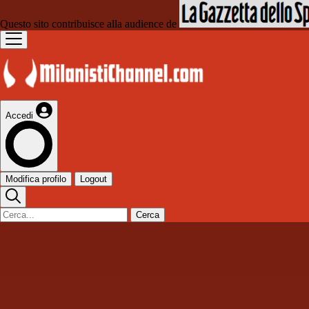
Questo sito contribuisce alla audience de
Accedi
Modifica profilo
Logout
Cerca