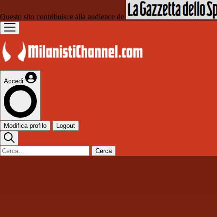
Questo sito contribuisce alla audience de
Accedi
Modifica profilo
Logout
Cerca