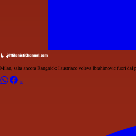
Milan, salta ancora Rangnick: l'austriaco voleva Ibrahimovic fuori dal 