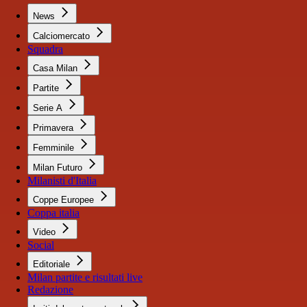
News
Calciomercato
Squadra
Casa Milan
Partite
Serie A
Primavera
Femminile
Milan Futuro
Milanisti d'Italia
Coppe Europee
Coppa italia
Video
Social
Editoriale
Milan partite e risultati live
Redazione