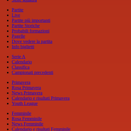
Partite
Live
Partite più importanti
Partite Storiche
Probabili formazioni
Pagelle
Dove vedere la partita
Info biglietti
Serie A
Calendario
Classifica
Campionati precedenti
Primavera
Rosa Primavera
News Primavera
Calendario e risultati Primavera
Youth League
Femminile
Rosa Femminile
News Femminile
Calendario e risultati Femminile