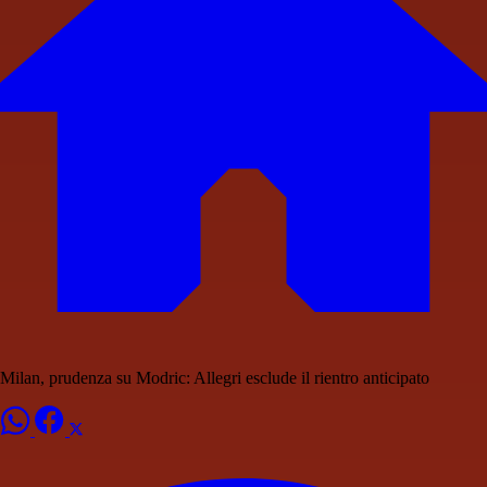
Milan, prudenza su Modric: Allegri esclude il rientro anticipato