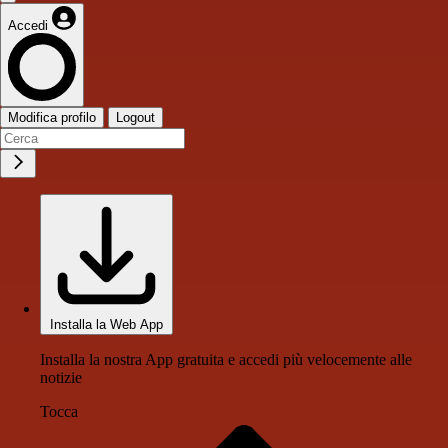
Accedi
Modifica profilo
Logout
Installa la Web App
Installa la nostra App gratuita e accedi più velocemente alle
notizie
Tocca