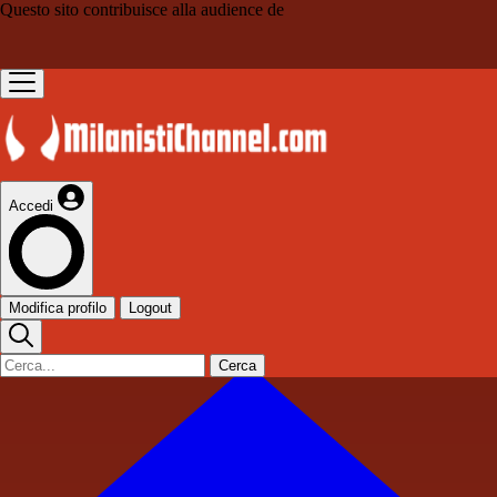
Questo sito contribuisce alla audience de
Accedi
Modifica profilo
Logout
Cerca