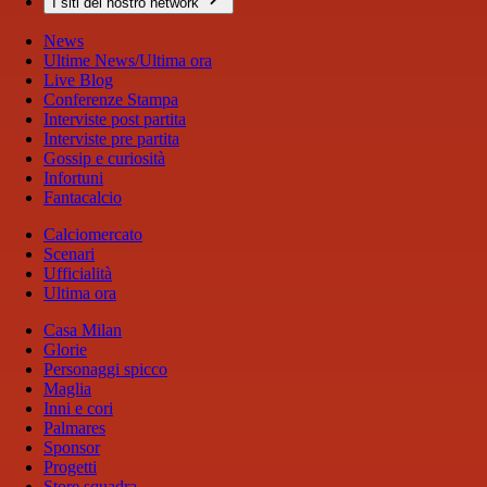
I siti del nostro network
News
Ultime News/Ultima ora
Live Blog
Conferenze Stampa
Interviste post partita
Interviste pre partita
Gossip e curiosità
Infortuni
Fantacalcio
Calciomercato
Scenari
Ufficialità
Ultima ora
Casa Milan
Glorie
Personaggi spicco
Maglia
Inni e cori
Palmares
Sponsor
Progetti
Store squadra