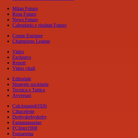
Milan Futuro
Rosa Futuro
News Futuro
Calendario e risultati Futuro
Coppe Europee
Champions League
Video
Esclusivo
Report
Video virali
Editoriale
Strategie societarie
Tecnica e Tattica
Avversari
Calcionapoli1926
Cittaceleste
Derbyderbyderby
Fantamagazine
FCInter1908
Forzaroma