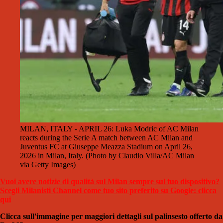
MILAN, ITALY - APRIL 26: Luka Modric of AC Milan
reacts during the Serie A match between AC Milan and
Juventus FC at Giuseppe Meazza Stadium on April 26,
2026 in Milan, Italy. (Photo by Claudio Villa/AC Milan
via Getty Images)
Vuoi avere notizie di qualità sul Milan sempre sul tuo dispositivo?
Scegli Milanisti Channel come tuo sito preferito su Google: clicca
qui
Clicca sull'immagine per maggiori dettagli sul palinsesto offerto da