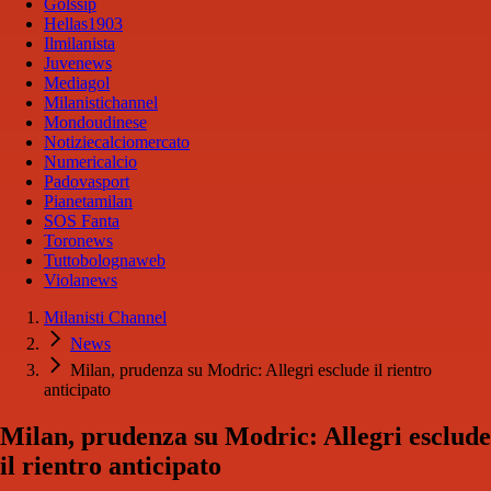
Golssip
Hellas1903
Ilmilanista
Juvenews
Mediagol
Milanistichannel
Mondoudinese
Notiziecalciomercato
Numericalcio
Padovasport
Pianetamilan
SOS Fanta
Toronews
Tuttobolognaweb
Violanews
Milanisti Channel
News
Milan, prudenza su Modric: Allegri esclude il rientro
anticipato
Milan, prudenza su Modric: Allegri esclude
il rientro anticipato