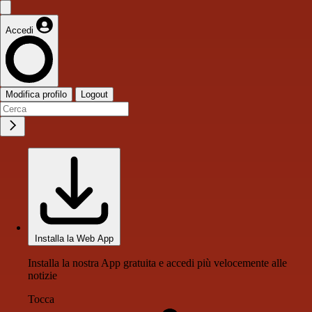
Accedi
Modifica profilo
Logout
Installa la Web App
Installa la nostra App gratuita e accedi più velocemente alle
notizie
Tocca