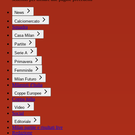
News
Calciomercato
Squadra
Casa Milan
Partite
Serie A
Primavera
Femminile
Milan Futuro
Milanisti d'Italia
Coppe Europee
Coppa italia
Video
Social
Editoriale
Milan partite e risultati live
Redazione