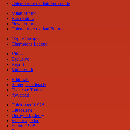
Calendario e risultati Femminile
Milan Futuro
Rosa Futuro
News Futuro
Calendario e risultati Futuro
Coppe Europee
Champions League
Video
Esclusivo
Report
Video virali
Editoriale
Strategie societarie
Tecnica e Tattica
Avversari
Calcionapoli1926
Cittaceleste
Derbyderbyderby
Fantamagazine
FCInter1908