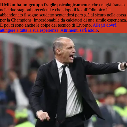
Il Milan ha un gruppo fragile psicologicamente
, che era già franato
nelle due stagioni precedenti e che, dopo il ko all’Olimpico ha
abbandonato il sogno scudetto sentendosi però già al sicuro nella corsa
per la Champions. Imperdonabile da calciatori di una simile esperienza.
E poi ci sono anche le colpe del tecnico di Livorno.
Allegri dovrà
attingere a tutta la sua esperienza. Altrimenti sarà addio
.