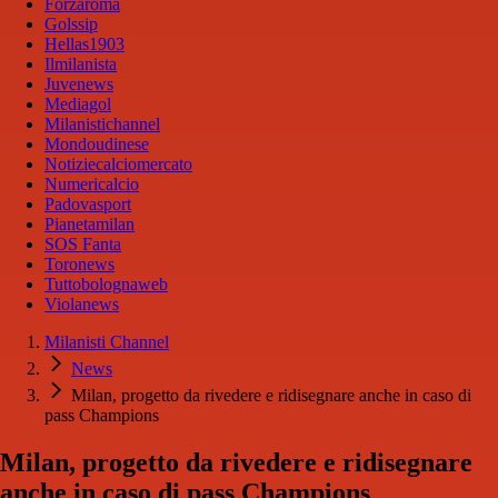
Forzaroma
Golssip
Hellas1903
Ilmilanista
Juvenews
Mediagol
Milanistichannel
Mondoudinese
Notiziecalciomercato
Numericalcio
Padovasport
Pianetamilan
SOS Fanta
Toronews
Tuttobolognaweb
Violanews
Milanisti Channel
News
Milan, progetto da rivedere e ridisegnare anche in caso di
pass Champions
Milan, progetto da rivedere e ridisegnare
anche in caso di pass Champions