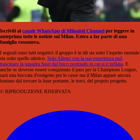
Iscriviti al
canale WhatsApp di Milanisti Channel
per leggere in
anteprima tutte le notizie sul Milan. Entra a far parte di una
famiglia rossonera.
I segnali sono tutti negativi: il gruppo è in tilt sia sotto l’aspetto mentale
sia sotto quello atletico.
Solo Allegri con la sua esperienza può
trascinare la squadra fuori dal buco profondo in cui si è infilata
. E
anche se dovesse essere conquistato il pass per la Champions League,
sarà una boccata d'ossigeno per le casse ma il Milan appare ancora
lontano dal trovare la base portante, le travi, del proprio progetto.
© RIPRODUZIONE RISERVATA