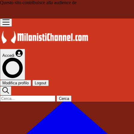
Questo sito contribuisce alla audience de
Accedi
Modifica profilo
Logout
Cerca