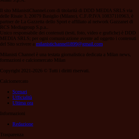
Il sito MilanistiChannel.com di titolarità di DDD MEDIA SRLS via
delle Risaie 3, 20079 Basiglio (Milano), C.F./P.IVA 10837110963, è
partner de La Gazzetta dello Sport e affiliato al network Gazzanet di
RCS Mediagroup S.p.a..
Unico responsabile dei contenuti (testi, foto, video e grafiche) è DDD
MEDIA SRLS; per ogni comunicazione avente ad oggetto i contenuti
del Sito scrivere a
milanistichannel1899@gmail.com
Milanisti Channel è una testata giornalistica dedicata a Milan news,
formazioni e calciomercato Milan
Copyright 2021-2026 © Tutti i diritti riservati.
Calciomercato
Scenari
Ufficialità
Ultima ora
Informazioni
Redazione
Trasparenza