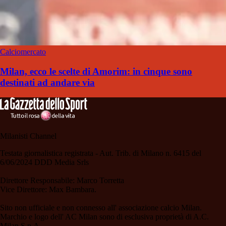
Calciomercato
Milan, ecco le scelte di Amorim: in cinque sono
destinati ad andare via
Milanisti Channel
Testata giornalistica registrata - Aut. Trib. di Milano n. 6415 del
6/06/2024 DDD Media Srls
Direttore Responsabile: Marco Torretta
Vice Direttore: Max Bambara.
Sito non ufficiale e non connesso all' associazione calcio Milan.
Marchio e logo dell' AC Milan sono di esclusiva proprietà di A.C.
Milan S.p.A.