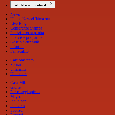
I siti del nostro network
News
Ultime News/Ultima ora
Live Blog
Conferenze Stampa
Interviste post partita
Interviste pre partita
Gossip e curiosità
Infortuni
Fantacalcio
Calciomercato
Scenari
Ufficialità
Ultima ora
Casa Milan
Glorie
Personaggi spicco
Maglia
Inni e cori
Palmares
Sponsor
Progetti