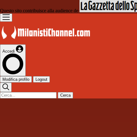
Questo sito contribuisce alla audience de
Accedi
Modifica profilo
Logout
Cerca