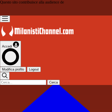
Questo sito contribuisce alla audience de
Accedi
Modifica profilo
Logout
Cerca