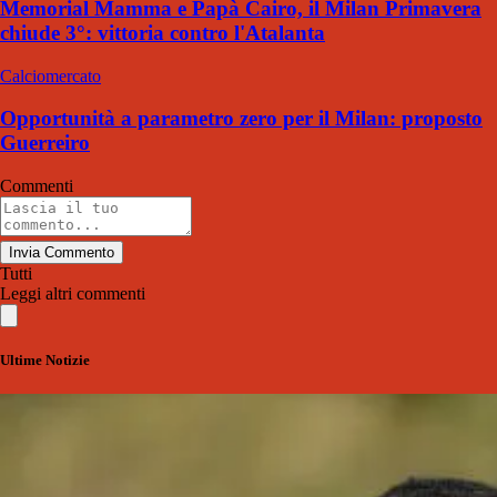
Memorial Mamma e Papà Cairo, il Milan Primavera
chiude 3°: vittoria contro l'Atalanta
Calciomercato
Opportunità a parametro zero per il Milan: proposto
Guerreiro
Commenti
Invia Commento
Tutti
Leggi altri commenti
Ultime Notizie