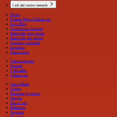
I siti del nostro network
News
Ultime News/Ultima ora
Live Blog
Conferenze Stampa
Interviste post partita
Interviste pre partita
Gossip e curiosità
Infortuni
Fantacalcio
Calciomercato
Scenari
Ufficialità
Ultima ora
Casa Milan
Glorie
Personaggi spicco
Maglia
Inni e cori
Palmares
Sponsor
Progetti