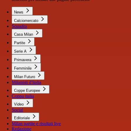
News
Calciomercato
Squadra
Casa Milan
Partite
Serie A
Primavera
Femminile
Milan Futuro
Milanisti d'Italia
Coppe Europee
Coppa italia
Video
Social
Editoriale
Milan partite e risultati live
Redazione