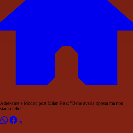
Athekame e Modric post Milan-Pisa: "Bene averla ripresa ma non
siamo felici"