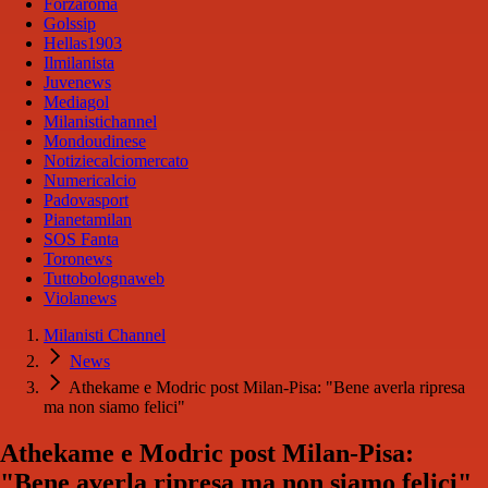
Forzaroma
Golssip
Hellas1903
Ilmilanista
Juvenews
Mediagol
Milanistichannel
Mondoudinese
Notiziecalciomercato
Numericalcio
Padovasport
Pianetamilan
SOS Fanta
Toronews
Tuttobolognaweb
Violanews
Milanisti Channel
News
Athekame e Modric post Milan-Pisa: "Bene averla ripresa
ma non siamo felici"
Athekame e Modric post Milan-Pisa:
"Bene averla ripresa ma non siamo felici"