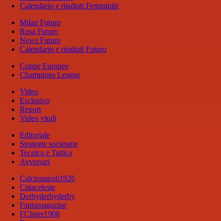
Calendario e risultati Femminile
Milan Futuro
Rosa Futuro
News Futuro
Calendario e risultati Futuro
Coppe Europee
Champions League
Video
Esclusivo
Report
Video virali
Editoriale
Strategie societarie
Tecnica e Tattica
Avversari
Calcionapoli1926
Cittaceleste
Derbyderbyderby
Fantamagazine
FCInter1908