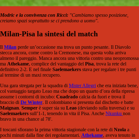
Modric e la convivenza con Ricci:
"Cambiamo spesso posizione,
creiamo spazi soprattutto se ci prendono a uomo".
Milan-Pisa la sintesi del match
Il
Milan
perde un’occasione ma trova un punto pesante. Il Diavolo
stecca ancora, come contro la Cremonese, ma questa volta arriva
almeno il pareggio. Manca ancora una vittoria contro una neopromossa
ma
Athekame
, complice del vantaggio del
Pisa
, trova la rete del
definitivo 2-2. E nel finale
Saelemaekers
stava per regalare i tre punti
al termine di un maxi recupero.
Una gara stregata per la squadra di
Mister Allegri
che era iniziata bene,
col vantaggio targato Leao ma che dopo un quarto d’ora della ripresa
assume i contorni di incubo:
Cuadrado
calcia da fuori e trova il
braccio di
De Winter
. Il colombiano si presenta dal dischetto e batte
Maignan
.
Semper
è super sia su
Leao
(deviando sulla traversa) e su
Saelemaekers
sull’1-1, tenendo in vita il Pisa. Anche
Nkunku
non
bravo in una chance al 78'.
I toscani sfiorano la prima vittoria stagionale con la rete di
Nzola
a
pochi minuti dalla fine dei regolamentari.
Athekame
, aveva tenuto in