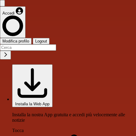
Accedi
Modifica profilo
Logout
Installa la Web App
Installa la nostra App gratuita e accedi più velocemente alle
notizie
Tocca