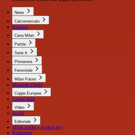
News
Calciomercato
Squadra
Casa Milan
Partite
Serie A
Primavera
Femminile
Milan Futuro
Milanisti d'Italia
Coppe Europee
Coppa italia
Video
Social
Editoriale
Milan partite e risultati live
Redazione