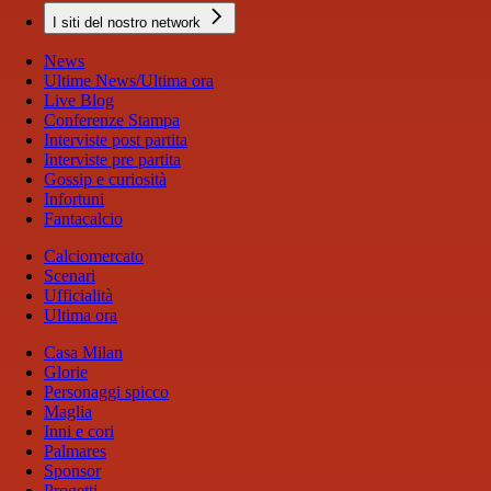
I siti del nostro network
News
Ultime News/Ultima ora
Live Blog
Conferenze Stampa
Interviste post partita
Interviste pre partita
Gossip e curiosità
Infortuni
Fantacalcio
Calciomercato
Scenari
Ufficialità
Ultima ora
Casa Milan
Glorie
Personaggi spicco
Maglia
Inni e cori
Palmares
Sponsor
Progetti