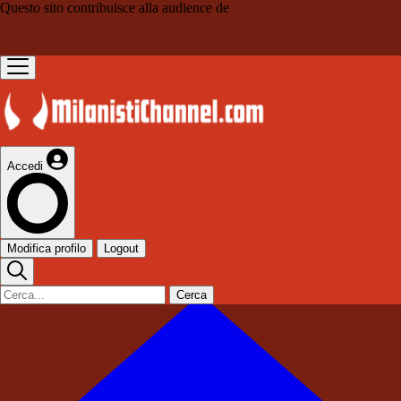
Questo sito contribuisce alla audience de
Accedi
Modifica profilo
Logout
Cerca