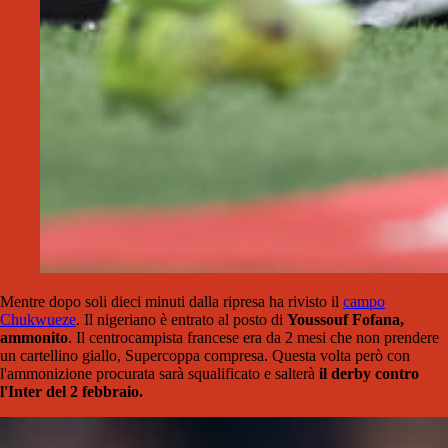
Mentre dopo soli dieci minuti dalla ripresa ha rivisto il
campo
Chukwueze
. Il nigeriano è entrato al posto di
Youssouf Fofana,
ammonito
. Il centrocampista francese era da 2 mesi che non prendere
un cartellino giallo, Supercoppa compresa. Questa volta però con
l'ammonizione procurata sarà squalificato e salterà
il derby contro
l'Inter del 2 febbraio.