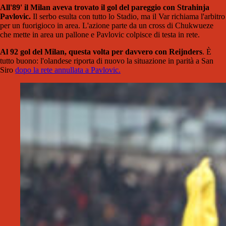
All'89' il Milan aveva trovato il gol del pareggio con Strahinja
Pavlovic.
Il serbo esulta con tutto lo Stadio, ma il Var richiama l'arbitro
per un fuorigioco in area. L'azione parte da un cross di Chukwueze
che mette in area un pallone e Pavlovic colpisce di testa in rete.
Al 92 gol del Milan, questa volta per davvero con Reijnders
. È
tutto buono: l'olandese riporta di nuovo la situazione in parità a San
Siro
dopo la rete annullata a Pavlovic.