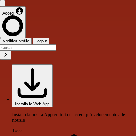
Accedi
Modifica profilo
Logout
Installa la Web App
Installa la nostra App gratuita e accedi più velocemente alle
notizie
Tocca