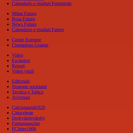
Calendario e risultati Femminile
Milan Futuro
Rosa Futuro
News Futuro
Calendario e risultati Futuro
Coppe Europee
Champions League
Video
Esclusivo
Report
Video virali
Editoriale
Strategie societarie
Tecnica e Tattica
Avversari
Calcionapoli1926
Cittaceleste
Derbyderbyderby
Fantamagazine
FCInter1908