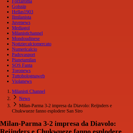
Forzaroma
Golssip
Hellas1903
Ilmilanista
Juvenews
Mediagol
Milanistichannel
Mondoudinese
Notiziecalciomercato
Numericalcio
Padovasport
Pianetamilan
SOS Fanta
Toronews
Tuttobolognaweb
Violanews
Milanisti Channel
News
Milan-Parma 3-2 impresa da Diavolo: Reijnders e
Chukwueze fanno esplodere San Siro
Milan-Parma 3-2 impresa da Diavolo:
Reijnders e Chukwueze fanno esplodere