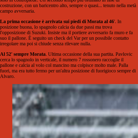
costruzione, con un baricentro alto, sempre o quasi... tenuto nella metà
campo avversaria.
La prima occasione è arrivata sui piedi di Morata al 46
'. In
posizione buona, lo spagnolo calcia da due passi ma trova
l'opposizione di Suzuki. Insiste ma il portiere avversario fa muro e fa
suo il pallone. È seguito un check del Var per un possibile contatto
irregolare ma poi si chiude senza rilevare nulla.
Al 52' sempre Morata
. Ultima occasione della sua partita. Pavlovic
cerca lo spagnolo in verticale, il numero 7 rossonero raccoglie il
pallone e calcia al volo col mancino ma colpisce molto male. Palla
fuori, ma era tutto fermo per un'altra posizione di fuorigioco sempre di
Alvaro.