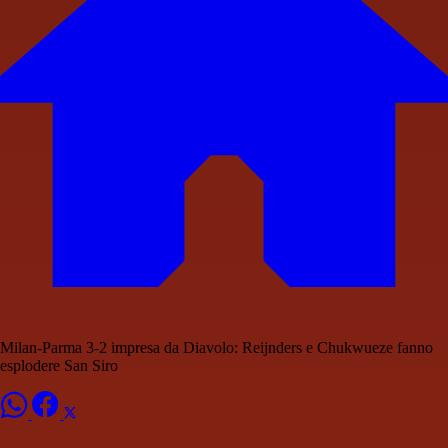
Milan-Parma 3-2 impresa da Diavolo: Reijnders e Chukwueze fanno
esplodere San Siro