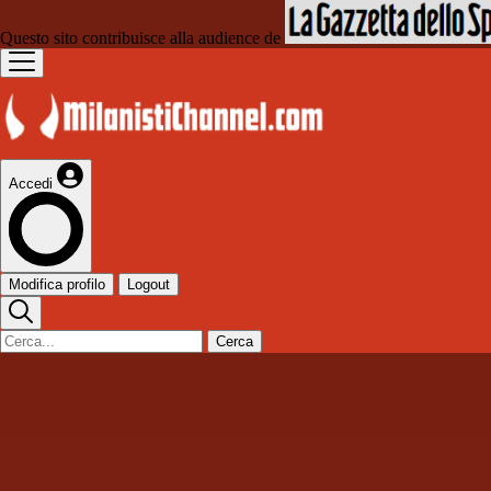
Questo sito contribuisce alla audience de
Accedi
Modifica profilo
Logout
Cerca