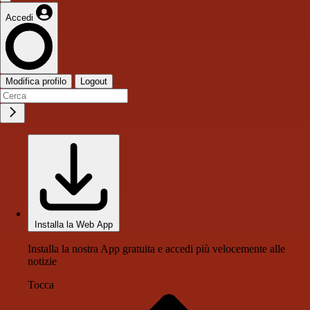
Accedi
Modifica profilo
Logout
Installa la Web App
Installa la nostra App gratuita e accedi più velocemente alle
notizie
Tocca