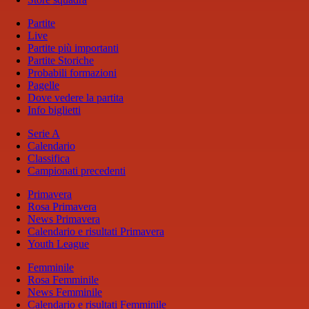
Partite
Live
Partite più importanti
Partite Storiche
Probabili formazioni
Pagelle
Dove vedere la partita
Info biglietti
Serie A
Calendario
Classifica
Campionati precedenti
Primavera
Rosa Primavera
News Primavera
Calendario e risultati Primavera
Youth League
Femminile
Rosa Femminile
News Femminile
Calendario e risultati Femminile