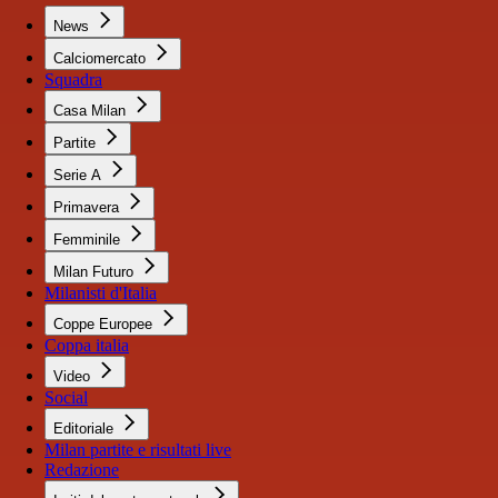
News
Calciomercato
Squadra
Casa Milan
Partite
Serie A
Primavera
Femminile
Milan Futuro
Milanisti d'Italia
Coppe Europee
Coppa italia
Video
Social
Editoriale
Milan partite e risultati live
Redazione