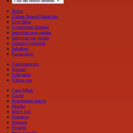
I siti del nostro network
News
Ultime News/Ultima ora
Live Blog
Conferenze Stampa
Interviste post partita
Interviste pre partita
Gossip e curiosità
Infortuni
Fantacalcio
Calciomercato
Scenari
Ufficialità
Ultima ora
Casa Milan
Glorie
Personaggi spicco
Maglia
Inni e cori
Palmares
Sponsor
Progetti
Store squadra