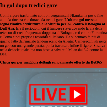
In gol dopo tredici gare
Con il rigore trasformato contro i bergamaschi Nkunku ha posto fine
ad un'astinenza che durava da tredici gare.
L'ultimo gol messo a
segno risaliva addirittura alla vittoria per 3-0 contro il Bologna al
Dall'Ara.
Era il periodo in cui il francese stava trovando la via della
rete con discreta frequenza: doppietta al Bologna, reti contro Fiorentina
e Como e poi proprio i rossoblù di Italiano. Da subentrato fa più di
quanto fatto dall'iniziale tandem scelto da Allegri: Carnesecchi gli nega
un gol con una grande parata, poi la traversa e infine il rigore. Si salva
nella debacle totale, ma non basta a salvare il Milan dal 3-2 contro la
Dea.
Clicca qui per maggiori dettagli sul palinsesto offerto da Bet365