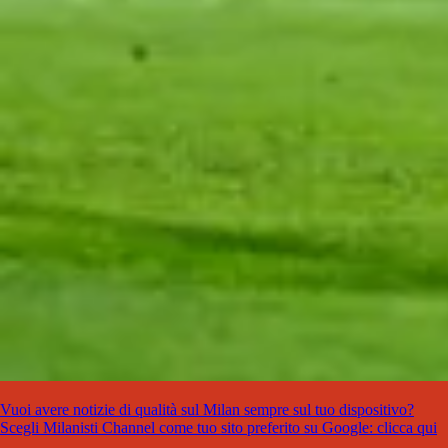
Vuoi avere notizie di qualità sul Milan sempre sul tuo dispositivo?
Scegli Milanisti Channel come tuo sito preferito su Google: clicca qui