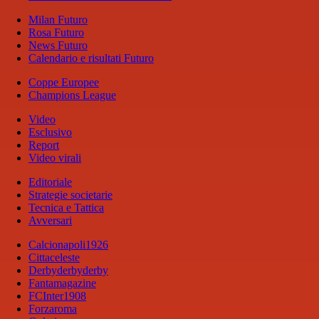
Milan Futuro
Rosa Futuro
News Futuro
Calendario e risultati Futuro
Coppe Europee
Champions League
Video
Esclusivo
Report
Video virali
Editoriale
Strategie societarie
Tecnica e Tattica
Avversari
Calcionapoli1926
Cittaceleste
Derbyderbyderby
Fantamagazine
FCInter1908
Forzaroma