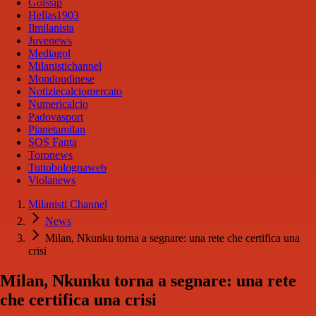
Golssip
Hellas1903
Ilmilanista
Juvenews
Mediagol
Milanistichannel
Mondoudinese
Notiziecalciomercato
Numericalcio
Padovasport
Pianetamilan
SOS Fanta
Toronews
Tuttobolognaweb
Violanews
Milanisti Channel
News
Milan, Nkunku torna a segnare: una rete che certifica una
crisi
Milan, Nkunku torna a segnare: una rete
che certifica una crisi