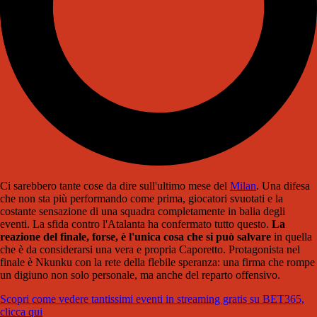
Ci sarebbero tante cose da dire sull'ultimo mese del
Milan
. Una difesa
che non sta più performando come prima, giocatori svuotati e la
costante sensazione di una squadra completamente in balia degli
eventi. La sfida contro l'Atalanta ha confermato tutto questo.
La
reazione del finale, forse, è l'unica cosa che si può salvare
in quella
che è da considerarsi una vera e propria Caporetto. Protagonista nel
finale è Nkunku con la rete della flebile speranza: una firma che rompe
un digiuno non solo personale, ma anche del reparto offensivo.
Scopri come vedere tantissimi eventi in streaming gratis su BET365,
clicca qui