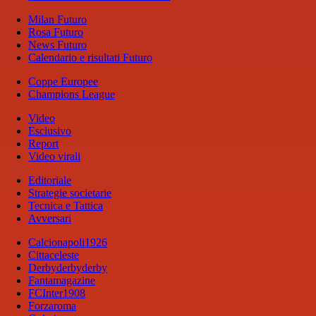
Milan Futuro
Rosa Futuro
News Futuro
Calendario e risultati Futuro
Coppe Europee
Champions League
Video
Esclusivo
Report
Video virali
Editoriale
Strategie societarie
Tecnica e Tattica
Avversari
Calcionapoli1926
Cittaceleste
Derbyderbyderby
Fantamagazine
FCInter1908
Forzaroma