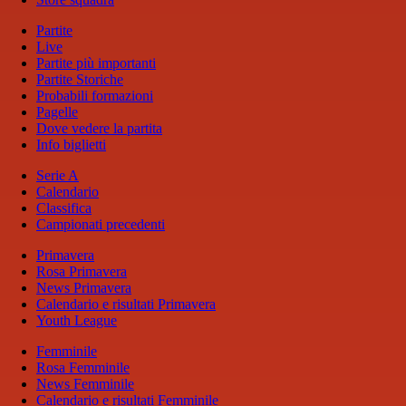
Partite
Live
Partite più importanti
Partite Storiche
Probabili formazioni
Pagelle
Dove vedere la partita
Info biglietti
Serie A
Calendario
Classifica
Campionati precedenti
Primavera
Rosa Primavera
News Primavera
Calendario e risultati Primavera
Youth League
Femminile
Rosa Femminile
News Femminile
Calendario e risultati Femminile