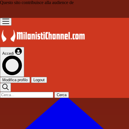
Questo sito contribuisce alla audience de
Accedi
Modifica profilo
Logout
Cerca