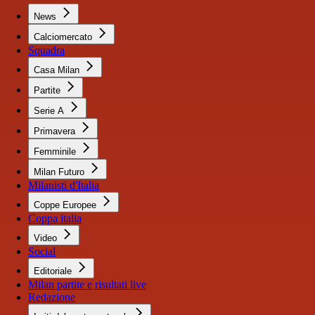
News
Calciomercato
Squadra
Casa Milan
Partite
Serie A
Primavera
Femminile
Milan Futuro
Milanisti d'Italia
Coppe Europee
Coppa italia
Video
Social
Editoriale
Milan partite e risultati live
Redazione