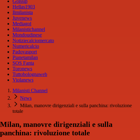
Golssip
Hellas1903
Ilmilanista
Juvenews
Mediagol
Milanistichannel
Mondoudinese
Notiziecalciomercato
Numericalcio
Padovasport
Pianetamilan
SOS Fanta
Toronews
Tuttobolognaweb
Violanews
Milanisti Channel
News
Milan, manovre dirigenziali e sulla panchina: rivoluzione
totale
Milan, manovre dirigenziali e sulla
panchina: rivoluzione totale