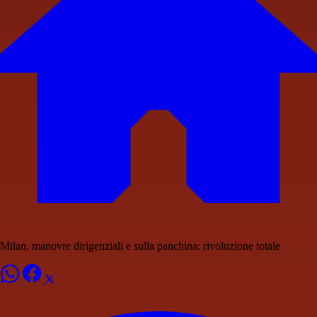
Milan, manovre dirigenziali e sulla panchina: rivoluzione totale