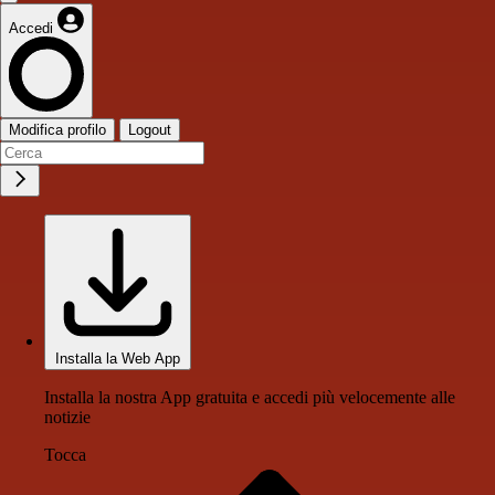
Accedi
Modifica profilo
Logout
Installa la Web App
Installa la nostra App gratuita e accedi più velocemente alle
notizie
Tocca