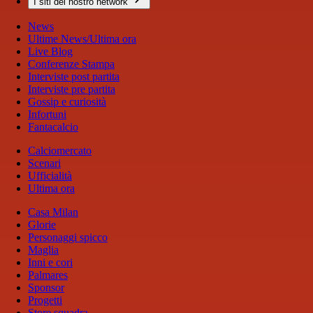
I siti del nostro network
News
Ultime News/Ultima ora
Live Blog
Conferenze Stampa
Interviste post partita
Interviste pre partita
Gossip e curiosità
Infortuni
Fantacalcio
Calciomercato
Scenari
Ufficialità
Ultima ora
Casa Milan
Glorie
Personaggi spicco
Maglia
Inni e cori
Palmares
Sponsor
Progetti
Store squadra