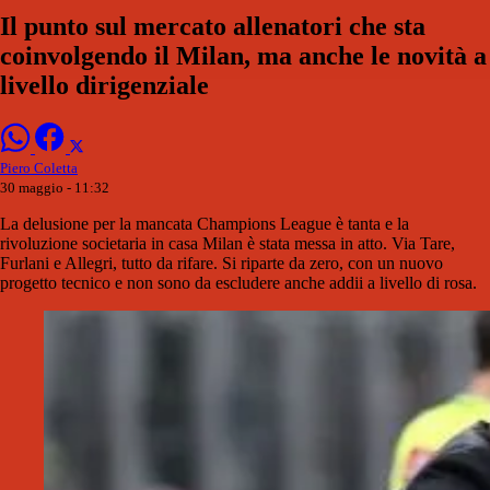
Il punto sul mercato allenatori che sta
coinvolgendo il Milan, ma anche le novità a
livello dirigenziale
Piero Coletta
30 maggio - 11:32
La delusione per la mancata Champions League è tanta e la
rivoluzione societaria in casa Milan è stata messa in atto. Via Tare,
Furlani e Allegri, tutto da rifare. Si riparte da zero, con un nuovo
progetto tecnico e non sono da escludere anche addii a livello di rosa.