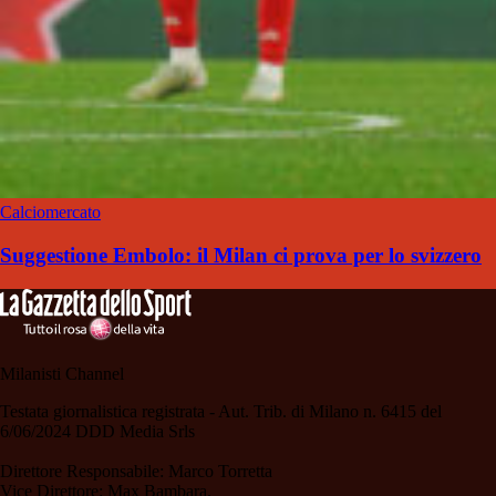
Calciomercato
Suggestione Embolo: il Milan ci prova per lo svizzero
Milanisti Channel
Testata giornalistica registrata - Aut. Trib. di Milano n. 6415 del
6/06/2024 DDD Media Srls
Direttore Responsabile: Marco Torretta
Vice Direttore: Max Bambara.