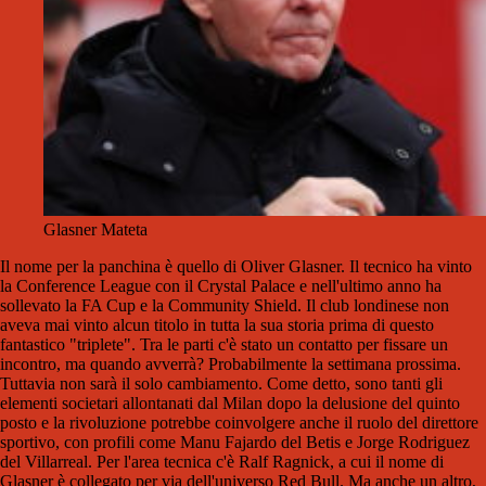
Glasner Mateta
Il nome per la panchina è quello di Oliver Glasner. Il tecnico ha vinto
la Conference League con il Crystal Palace e nell'ultimo anno ha
sollevato la FA Cup e la Community Shield. Il club londinese non
aveva mai vinto alcun titolo in tutta la sua storia prima di questo
fantastico "triplete". Tra le parti c'è stato un contatto per fissare un
incontro, ma quando avverrà? Probabilmente la settimana prossima.
Tuttavia non sarà il solo cambiamento. Come detto, sono tanti gli
elementi societari allontanati dal Milan dopo la delusione del quinto
posto e la rivoluzione potrebbe coinvolgere anche il ruolo del direttore
sportivo, con profili come Manu Fajardo del Betis e Jorge Rodriguez
del Villarreal. Per l'area tecnica c'è Ralf Ragnick, a cui il nome di
Glasner è collegato per via dell'universo Red Bull. Ma anche un altro,