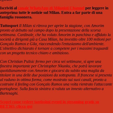
Iscriviti al
canale WhatsApp di Milanisti Channel
per leggere in
anteprima tutte le notizie sul Milan. Entra a far parte di una
famiglia rossonera.
Tuttosport
Il Milan si ritrova per aprire la stagione, con Amorim
pronto al debutto sul campo dopo la presentazione della scorsa
settimana. Cardinale, che ha voluto Amorim in panchina e affidato la
società a dirigenti già a Casa Milan, ha investito oltre 100 milioni per
Gonçalo Ramos e Gila, riaccendendo l'entusiasmo dell'ambiente.
L'obiettivo dichiarato è tornare a competere per i massimi traguardi
con un progetto tecnico chiaro e ambizioso.
Con Christian Pulisic fermo per circa sei settimane, si apre una
finestra importante per Christopher Nkunku, che potrà lavorare
quotidianamente con Amorim e giocarsi da subito una maglia da
titolare in una delle due posizioni da sottopunta. Il francese si presenta
al raduno in ottima forma, come mostrato sui suoi canali, pronto a
costruire il feeling con Gonçalo Ramos una volta rientrato l'attaccante
portoghese. Sulla fascia sinistra si valuta un innesto alternativo a
Bartesaghi.
Scopri come vedere tantissimi eventi in streaming gratis su
BET365, clicca qui