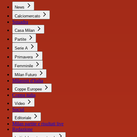
News
Calciomercato
Squadra
Casa Milan
Partite
Serie A
Primavera
Femminile
Milan Futuro
Milanisti d'Italia
Coppe Europee
Coppa italia
Video
Social
Editoriale
Milan partite e risultati live
Redazione