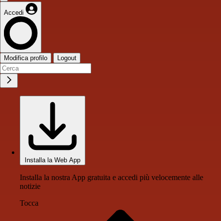
Accedi
Modifica profilo
Logout
Installa la Web App
Installa la nostra App gratuita e accedi più velocemente alle
notizie
Tocca