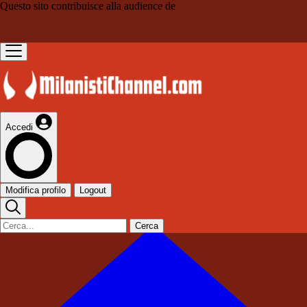
Questo sito contribuisce alla audience de
Accedi
Modifica profilo
Logout
Cerca