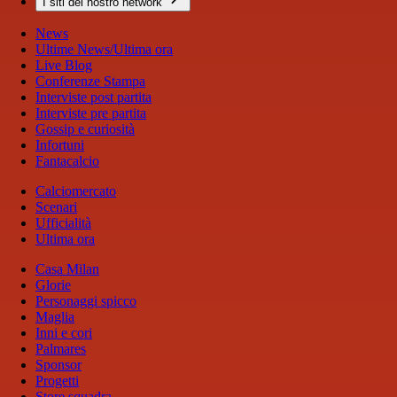
I siti del nostro network
News
Ultime News/Ultima ora
Live Blog
Conferenze Stampa
Interviste post partita
Interviste pre partita
Gossip e curiosità
Infortuni
Fantacalcio
Calciomercato
Scenari
Ufficialità
Ultima ora
Casa Milan
Glorie
Personaggi spicco
Maglia
Inni e cori
Palmares
Sponsor
Progetti
Store squadra