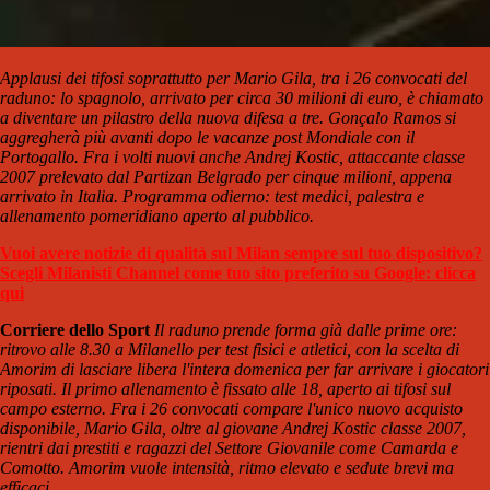
Applausi dei tifosi soprattutto per Mario Gila, tra i 26 convocati del
raduno: lo spagnolo, arrivato per circa 30 milioni di euro, è chiamato
a diventare un pilastro della nuova difesa a tre. Gonçalo Ramos si
aggregherà più avanti dopo le vacanze post Mondiale con il
Portogallo. Fra i volti nuovi anche Andrej Kostic, attaccante classe
2007 prelevato dal Partizan Belgrado per cinque milioni, appena
arrivato in Italia. Programma odierno: test medici, palestra e
allenamento pomeridiano aperto al pubblico.
Vuoi avere notizie di qualità sul Milan sempre sul tuo dispositivo?
Scegli Milanisti Channel come tuo sito preferito su Google: clicca
qui
Corriere dello Sport
Il raduno prende forma già dalle prime ore:
ritrovo alle 8.30 a Milanello per test fisici e atletici, con la scelta di
Amorim di lasciare libera l'intera domenica per far arrivare i giocatori
riposati. Il primo allenamento è fissato alle 18, aperto ai tifosi sul
campo esterno. Fra i 26 convocati compare l'unico nuovo acquisto
disponibile, Mario Gila, oltre al giovane Andrej Kostic classe 2007,
rientri dai prestiti e ragazzi del Settore Giovanile come Camarda e
Comotto. Amorim vuole intensità, ritmo elevato e sedute brevi ma
efficaci.