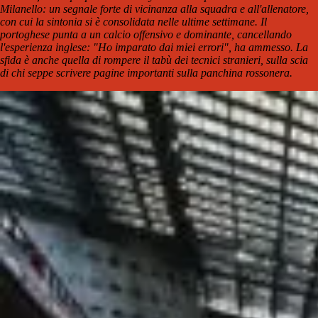
Milanello: un segnale forte di vicinanza alla squadra e all'allenatore,
con cui la sintonia si è consolidata nelle ultime settimane. Il
portoghese punta a un calcio offensivo e dominante, cancellando
l'esperienza inglese: "Ho imparato dai miei errori", ha ammesso. La
sfida è anche quella di rompere il tabù dei tecnici stranieri, sulla scia
di chi seppe scrivere pagine importanti sulla panchina rossonera.