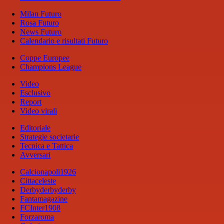
Milan Futuro
Rosa Futuro
News Futuro
Calendario e risultati Futuro
Coppe Europee
Champions League
Video
Esclusivo
Report
Video virali
Editoriale
Strategie societarie
Tecnica e Tattica
Avversari
Calcionapoli1926
Cittaceleste
Derbyderbyderby
Fantamagazine
FCInter1908
Forzaroma