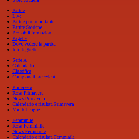
Partite
Live
Partite più importanti
Partite Storiche
Probabili formazioni
Pagelle
Dove vedere la partita
Info biglietti
Serie A
Calendario
Classifica
Campionati precedenti
Primavera
Rosa Primavera
News Primavera
Calendario e risultati Primavera
Youth League
Femminile
Rosa Femminile
News Femminile
Calendario e risultati Femminile