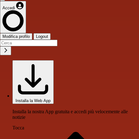
Accedi
Modifica profilo
Logout
Installa la Web App
Installa la nostra App gratuita e accedi più velocemente alle
notizie
Tocca