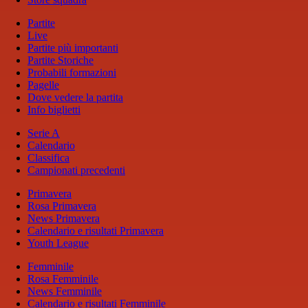
Partite
Live
Partite più importanti
Partite Storiche
Probabili formazioni
Pagelle
Dove vedere la partita
Info biglietti
Serie A
Calendario
Classifica
Campionati precedenti
Primavera
Rosa Primavera
News Primavera
Calendario e risultati Primavera
Youth League
Femminile
Rosa Femminile
News Femminile
Calendario e risultati Femminile