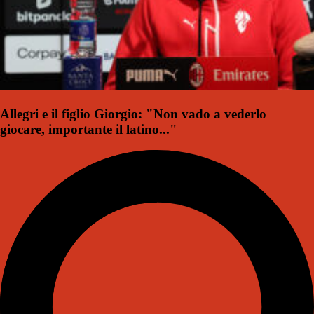
Allegri e il figlio Giorgio: "Non vado a vederlo
giocare, importante il latino..."