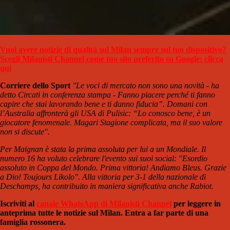
Vuoi avere notizie di qualità sul Milan sempre sul tuo dispositivo?
Scegli Milanisti Channel come tuo sito preferito su Google: clicca
qui
Corriere dello Sport
"Le voci di mercato non sono una novità - ha
detto Circati in conferenza stampa - Fanno piacere perché ti fanno
capire che stai lavorando bene e ti danno fiducia”. Domani con
l’Australia affronterà gli USA di Pulisic: “Lo conosco bene, è un
giocatore fenomenale. Magari Stagione complicata, ma il suo valore
non si discute".
Per Maignan è stata la prima assoluta per lui a un Mondiale. Il
numero 16 ha voluto celebrare l'evento sui suoi social: "Esordio
assoluto in Coppa del Mondo. Prima vittoria! Andiamo Bleus. Grazie
a Dio! Toujours Likolo". Alla vittoria per 3-1 della nazionale di
Deschamps, ha contribuito in maniera significativa anche Rabiot.
Iscriviti al
canale WhatsApp di Milanisti Channel
per leggere in
anteprima tutte le notizie sul Milan. Entra a far parte di una
famiglia rossonera.