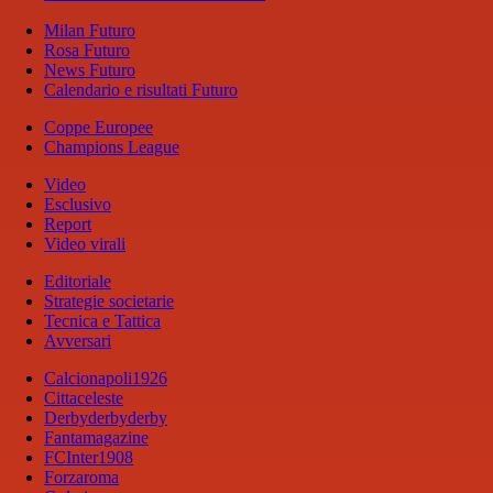
Milan Futuro
Rosa Futuro
News Futuro
Calendario e risultati Futuro
Coppe Europee
Champions League
Video
Esclusivo
Report
Video virali
Editoriale
Strategie societarie
Tecnica e Tattica
Avversari
Calcionapoli1926
Cittaceleste
Derbyderbyderby
Fantamagazine
FCInter1908
Forzaroma