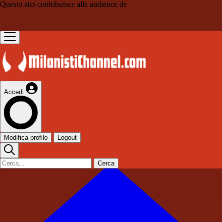
Questo sito contribuisce alla audience de
Accedi
Modifica profilo
Logout
Cerca