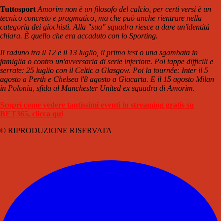
Tuttosport
Amorim non è un filosofo del calcio, per certi versi è un
tecnico concreto e pragmatico, ma che può anche rientrare nella
categoria dei giochisti. Alla "sua" squadra riesce a dare un'identità
chiara. È quello che era accaduto con lo Sporting.
Il raduno tra il 12 e il 13 luglio, il primo test o una sgambata in
famiglia o contro un'avversaria di serie inferiore. Poi tappe difficili e
serrate: 25 luglio con il Celtic a Glasgow. Poi la tournée: Inter il 5
agosto a Perth e Chelsea l'8 agosto a Giacarta. E il 15 agosto Milan
in Polonia, sfida al Manchester United ex squadra di Amorim.
Scopri come vedere tantissimi eventi in streaming gratis su
BET365, clicca qui
© RIPRODUZIONE RISERVATA