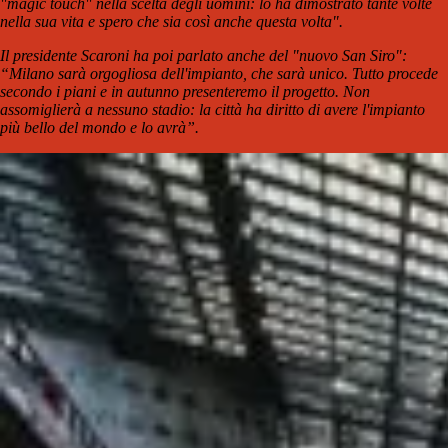
"magic touch" nella scelta degli uomini: lo ha dimostrato tante volte
nella sua vita e spero che sia così anche questa volta".
Il presidente Scaroni ha poi parlato anche del "nuovo San Siro":
“Milano sarà orgogliosa dell'impianto, che sarà unico. Tutto procede
secondo i piani e in autunno presenteremo il progetto. Non
assomiglierà a nessuno stadio: la città ha diritto di avere l'impianto
più bello del mondo e lo avrà”.