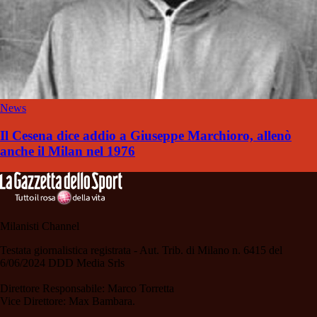
News
Il Cesena dice addio a Giuseppe Marchioro, allenò
anche il Milan nel 1976
Milanisti Channel
Testata giornalistica registrata - Aut. Trib. di Milano n. 6415 del
6/06/2024 DDD Media Srls
Direttore Responsabile: Marco Torretta
Vice Direttore: Max Bambara.