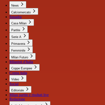
News
Calciomercato
Squadra
Casa Milan
Partite
Serie A
Primavera
Femminile
Milan Futuro
Milanisti d'Italia
Coppe Europee
Coppa italia
Video
Social
Editoriale
Milan partite e risultati live
Redazione