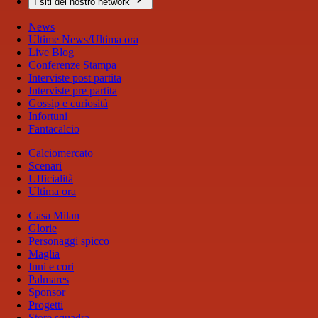
I siti del nostro network
News
Ultime News/Ultima ora
Live Blog
Conferenze Stampa
Interviste post partita
Interviste pre partita
Gossip e curiosità
Infortuni
Fantacalcio
Calciomercato
Scenari
Ufficialità
Ultima ora
Casa Milan
Glorie
Personaggi spicco
Maglia
Inni e cori
Palmares
Sponsor
Progetti
Store squadra