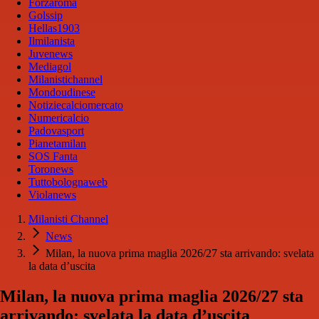
Forzaroma
Golssip
Hellas1903
Ilmilanista
Juvenews
Mediagol
Milanistichannel
Mondoudinese
Notiziecalciomercato
Numericalcio
Padovasport
Pianetamilan
SOS Fanta
Toronews
Tuttobolognaweb
Violanews
Milanisti Channel
News
Milan, la nuova prima maglia 2026/27 sta arrivando: svelata
la data d’uscita
Milan, la nuova prima maglia 2026/27 sta
arrivando: svelata la data d’uscita