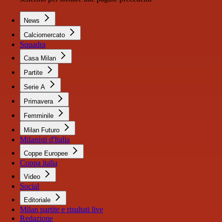
News
Calciomercato
Squadra
Casa Milan
Partite
Serie A
Primavera
Femminile
Milan Futuro
Milanisti d'Italia
Coppe Europee
Coppa italia
Video
Social
Editoriale
Milan partite e risultati live
Redazione