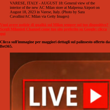
VARESE, ITALY - AUGUST 18: General view of the
interior of the new AC Milan store at Malpensa Airport on
August 18, 2023 in Varese, Italy. (Photo by Sara
Cavallini/AC Milan via Getty Images)
Vuoi avere notizie di qualità sul Milan sempre sul tuo dispositivo?
Scegli Milanisti Channel come tuo sito preferito su Google: clicca
qui
Clicca sull'immagine per maggiori dettagli sul palinsesto offerto da
Bet365.