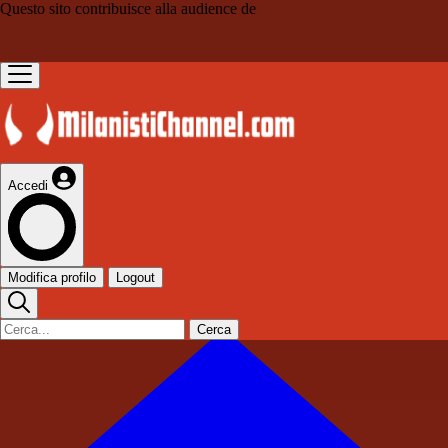
Questo sito contribuisce alla audience de
Accedi
Modifica profilo
Logout
Cerca