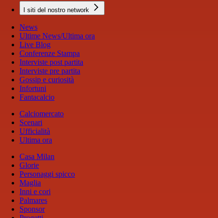
I siti del nostro network
News
Ultime News/Ultima ora
Live Blog
Conferenze Stampa
Interviste post partita
Interviste pre partita
Gossip e curiosità
Infortuni
Fantacalcio
Calciomercato
Scenari
Ufficialità
Ultima ora
Casa Milan
Glorie
Personaggi spicco
Maglia
Inni e cori
Palmares
Sponsor
Progetti