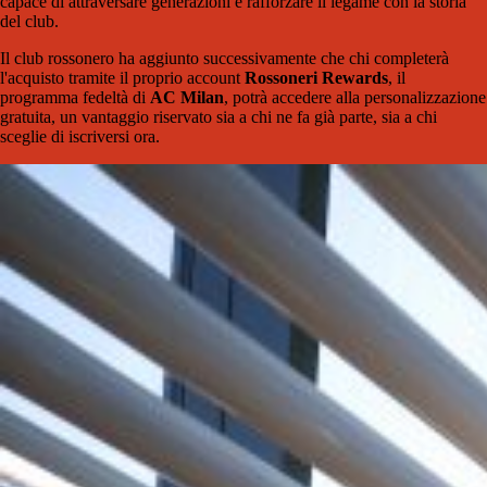
capace di attraversare generazioni e rafforzare il legame con la storia
del club.
Il club rossonero ha aggiunto successivamente che chi completerà
l'acquisto tramite il proprio account
Rossoneri Rewards
, il
programma fedeltà di
AC Milan
, potrà accedere alla personalizzazione
gratuita, un vantaggio riservato sia a chi ne fa già parte, sia a chi
sceglie di iscriversi ora.