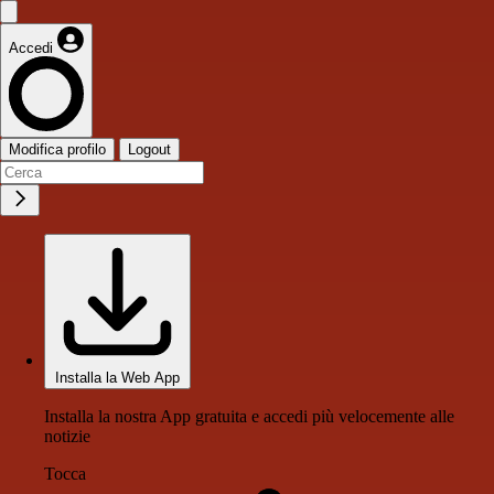
Accedi
Modifica profilo
Logout
Installa la Web App
Installa la nostra App gratuita e accedi più velocemente alle
notizie
Tocca