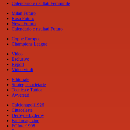
Calendario e risultati Femminile
Milan Futuro
Rosa Futuro
News Futuro
Calendario e risultati Futuro
Coppe Europee
Champions League
Video
Esclusivo
Report
Video virali
Editoriale
Strategie societarie
Tecnica e Tattica
Avversari
Calcionapoli1926
Cittaceleste
Derbyderbyderby
Fantamagazine
FCInter1908