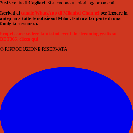
20:45 contro il
Cagliari
. Si attendono ulteriori aggiornamenti.
Iscriviti al
canale WhatsApp di Milanisti Channel
per leggere in
anteprima tutte le notizie sul Milan. Entra a far parte di una
famiglia rossonera.
Scopri come vedere tantissimi eventi in streaming gratis su
BET365, clicca qui
© RIPRODUZIONE RISERVATA