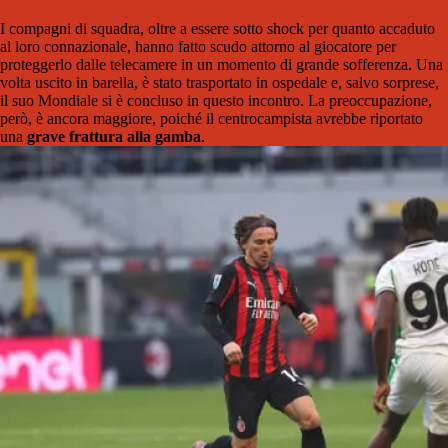
I compagni di squadra, oltre a essere sotto shock per quanto accaduto
al loro connazionale, hanno fatto scudo attorno al giocatore per
proteggerlo dalle telecamere in un momento di grande sofferenza. Una
volta uscito in barella, è stato trasportato in ospedale e, salvo sorprese,
il suo Mondiale si è concluso in questo incontro. La preoccupazione,
però, è ancora maggiore, poiché il centrocampista avrebbe riportato
una
grave frattura alla gamba
.