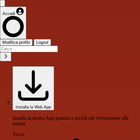
Accedi
Modifica profilo
Logout
Installa la Web App
Installa la nostra App gratuita e accedi più velocemente alle
notizie
Tocca