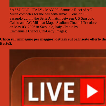
SASSUOLO, ITALY - MAY 03: Samuele Ricci of AC
Milan competes for the ball with Ismael Koné of US
Sassuolo during the Serie A match between US Sassuolo
Calcio and AC Milan at Mapei Stadium Citta del Tricolore
on May 03, 2026 in Sassuolo, Italy. (Photo by
Emmanuele Ciancaglini/Getty Images)
Clicca sull'immagine per maggiori dettagli sul palinsesto offerto da
Bet365.