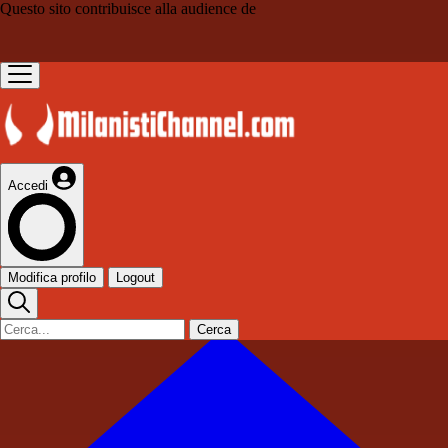
Questo sito contribuisce alla audience de
Accedi
Modifica profilo
Logout
Cerca