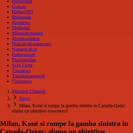
Forzaroma
Golssip
Hellas1903
Ilmilanista
Juvenews
Mediagol
Milanistichannel
Mondoudinese
Notiziecalciomercato
Numericalcio
Padovasport
Pianetamilan
SOS Fanta
Toronews
Tuttobolognaweb
Violanews
Milanisti Channel
News
Milan, Koné si rompe la gamba sinistra in Canada-Qatar:
sfuma un obiettivo rossonero?
Milan, Koné si rompe la gamba sinistra in
Canada-Qatar: sfuma un obiettivo