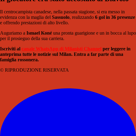
Il centrocampista canadese, nella passata stagione, si era messo in
evidenza con la maglia del
Sassuolo
, realizzando
6 gol in 36 presenze
e offrendo prestazioni di alto livello.
Auguriamo a
Ismael Koné
una pronta guarigione e un in bocca al lupo
per il prosieguo della sua carriera.
Iscriviti al
canale WhatsApp di Milanisti Channel
per leggere in
anteprima tutte le notizie sul Milan. Entra a far parte di una
famiglia rossonera.
© RIPRODUZIONE RISERVATA