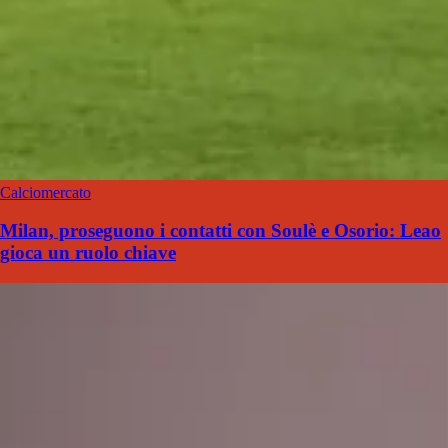
Calciomercato
Milan, proseguono i contatti con Soulè e Osorio: Leao
gioca un ruolo chiave