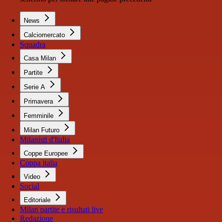
News
Calciomercato
Squadra
Casa Milan
Partite
Serie A
Primavera
Femminile
Milan Futuro
Milanisti d'Italia
Coppe Europee
Coppa italia
Video
Social
Editoriale
Milan partite e risultati live
Redazione