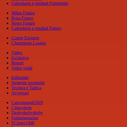
Calendario e risultati Femminile
Milan Futuro
Rosa Futuro
News Futuro
Calendario e risultati Futuro
Coppe Europee
Champions League
Video
Esclusivo
Report
Video virali
Editoriale
Strategie societarie
Tecnica e Tattica
Avversari
Calcionapoli1926
Cittaceleste
Derbyderbyderby
Fantamagazine
FCInter1908