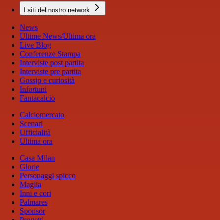
I siti del nostro network
News
Ultime News/Ultima ora
Live Blog
Conferenze Stampa
Interviste post partita
Interviste pre partita
Gossip e curiosità
Infortuni
Fantacalcio
Calciomercato
Scenari
Ufficialità
Ultima ora
Casa Milan
Glorie
Personaggi spicco
Maglia
Inni e cori
Palmares
Sponsor
Progetti