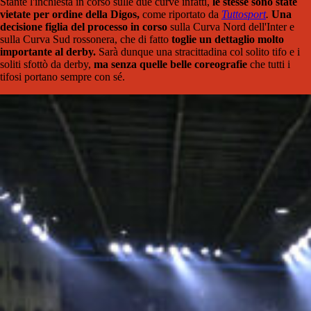
Stante l'inchiesta in corso sulle due curve infatti,
le stesse sono state
vietate per ordine della Digos,
come riportato da
Tuttosport
.
Una
decisione figlia del processo in corso
sulla Curva Nord dell'Inter e
sulla Curva Sud rossonera, che di fatto
toglie un dettaglio molto
importante al derby.
Sarà dunque una stracittadina col solito tifo e i
soliti sfottò da derby,
ma senza quelle belle coreografie
che tutti i
tifosi portano sempre con sé.