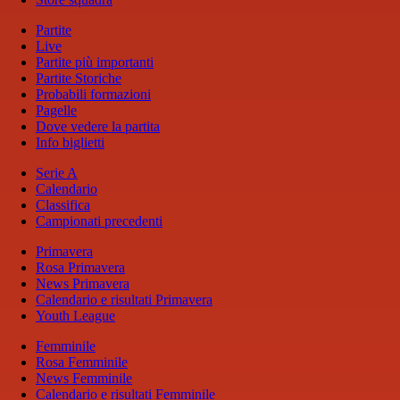
Partite
Live
Partite più importanti
Partite Storiche
Probabili formazioni
Pagelle
Dove vedere la partita
Info biglietti
Serie A
Calendario
Classifica
Campionati precedenti
Primavera
Rosa Primavera
News Primavera
Calendario e risultati Primavera
Youth League
Femminile
Rosa Femminile
News Femminile
Calendario e risultati Femminile