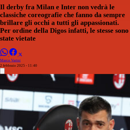
Il derby fra Milan e Inter non vedrà le
classiche coreografie che fanno da sempre
brillare gli occhi a tutti gli appassionati.
Per ordine della Digos infatti, le stesse sono
state vietate
Marco Varini
2 febbraio 2025 - 11:40