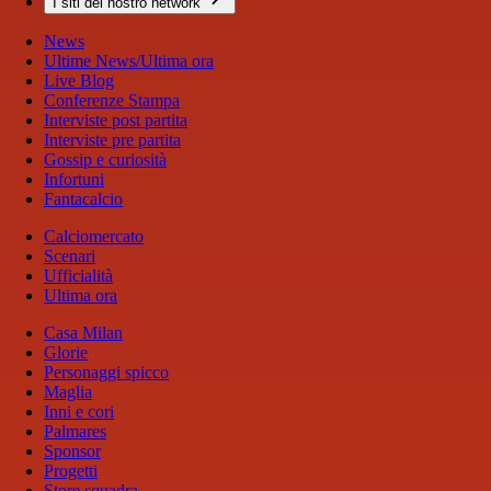
I siti del nostro network
News
Ultime News/Ultima ora
Live Blog
Conferenze Stampa
Interviste post partita
Interviste pre partita
Gossip e curiosità
Infortuni
Fantacalcio
Calciomercato
Scenari
Ufficialità
Ultima ora
Casa Milan
Glorie
Personaggi spicco
Maglia
Inni e cori
Palmares
Sponsor
Progetti
Store squadra