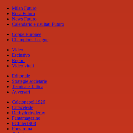
Milan Futuro
Rosa Futuro
News Futuro
Calendario e risultati Futuro
Coppe Europee
Champions League
Video
Esclusivo
Report
Video virali
Editoriale
Strategie societarie
Tecnica e Tattica
Avversari
Calcionapoli1926
Cittaceleste
Derbyderbyderby
Fantamagazine
FCInter1908
Forzaroma