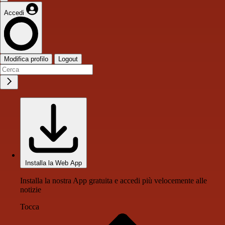
Accedi
Modifica profilo
Logout
Installa la Web App
Installa la nostra App gratuita e accedi più velocemente alle
notizie
Tocca