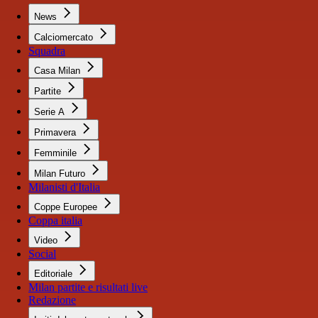
News
Calciomercato
Squadra
Casa Milan
Partite
Serie A
Primavera
Femminile
Milan Futuro
Milanisti d'Italia
Coppe Europee
Coppa italia
Video
Social
Editoriale
Milan partite e risultati live
Redazione