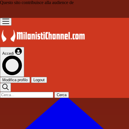
Questo sito contribuisce alla audience de
Accedi
Modifica profilo
Logout
Cerca