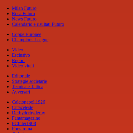
Milan Futuro
Rosa Futuro
News Futuro
Calendario e risultati Futuro
Coppe Europee
Champions League
Video
Esclusivo
Report
Video virali
Editoriale
Strategie societarie
Tecnica e Tattica
Avversari
Calcionapoli1926
Cittaceleste
Derbyderbyderby
Fantamagazine
FCInter1908
Forzaroma