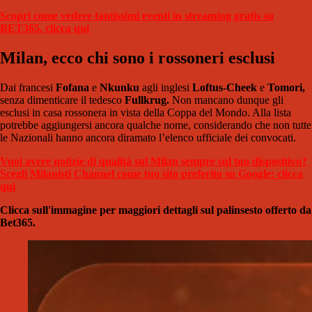
Scopri come vedere tantissimi eventi in streaming gratis su
BET365, clicca qui
Milan, ecco chi sono i rossoneri esclusi
Dai francesi
Fofana
e
Nkunku
agli inglesi
Loftus-Cheek
e
Tomori,
senza dimenticare il tedesco
Fullkrug.
Non mancano dunque gli
esclusi in casa rossonera in vista della Coppa del Mondo. Alla lista
potrebbe aggiungersi ancora qualche nome, considerando che non tutte
le Nazionali hanno ancora diramato l’elenco ufficiale dei convocati.
Vuoi avere notizie di qualità sul Milan sempre sul tuo dispositivo?
Scegli Milanisti Channel come tuo sito preferito su Google: clicca
qui
Clicca sull'immagine per maggiori dettagli sul palinsesto offerto da
Bet365.