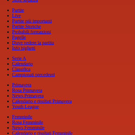
Partite
Live
Partite più importanti
Partite Storiche
Probabili formazioni
Pagelle
Dove vedere la partita
Info biglietti
Serie A
Calendario
Classifica
Campionati precedenti
Primavera
Rosa Primavera
News Primavera
Calendario e risultati Primavera
Youth League
Femminile
Rosa Femminile
News Femminile
Calendario e risultati Femminile