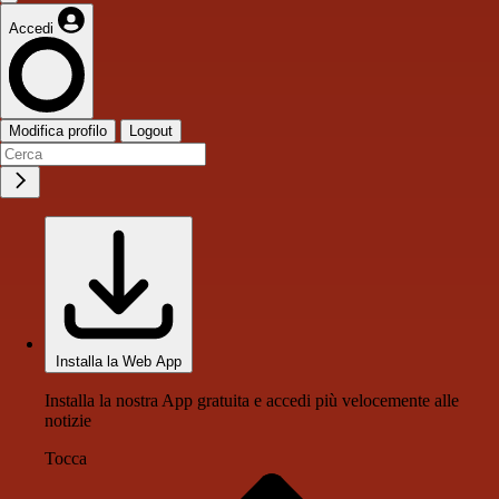
Accedi
Modifica profilo
Logout
Installa la Web App
Installa la nostra App gratuita e accedi più velocemente alle
notizie
Tocca