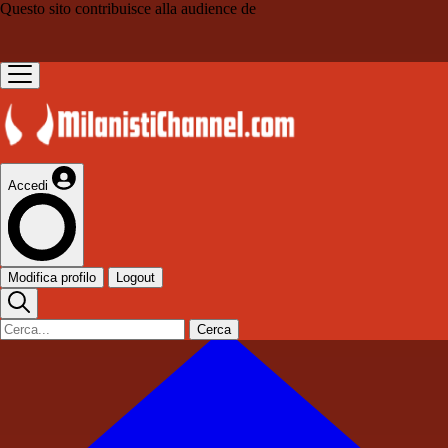
Questo sito contribuisce alla audience de
Accedi
Modifica profilo
Logout
Cerca