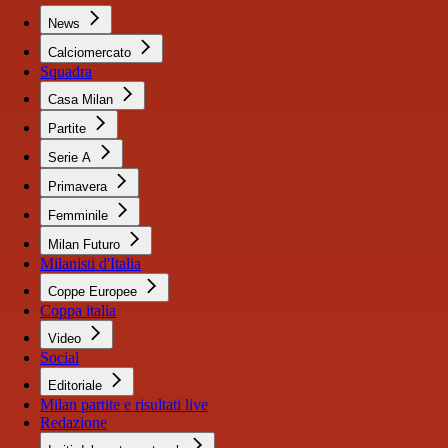
News
Calciomercato
Squadra
Casa Milan
Partite
Serie A
Primavera
Femminile
Milan Futuro
Milanisti d'Italia
Coppe Europee
Coppa italia
Video
Social
Editoriale
Milan partite e risultati live
Redazione