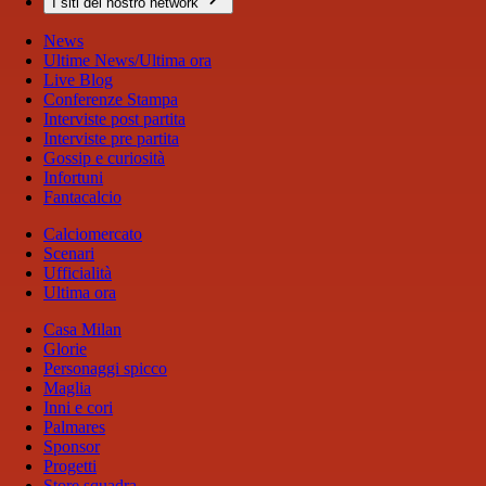
I siti del nostro network
News
Ultime News/Ultima ora
Live Blog
Conferenze Stampa
Interviste post partita
Interviste pre partita
Gossip e curiosità
Infortuni
Fantacalcio
Calciomercato
Scenari
Ufficialità
Ultima ora
Casa Milan
Glorie
Personaggi spicco
Maglia
Inni e cori
Palmares
Sponsor
Progetti
Store squadra