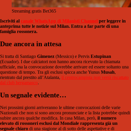
Streaming gratis Bet365
Iscriviti al
canale WhatsApp di Milanisti Channel
per leggere in
anteprima tutte le notizie sul Milan. Entra a far parte di una
famiglia rossonera.
Due ancora in attesa
Si tratta di Santiago
Gimenez
(Messico) e Pervis
Estupinan
(Ecuador). I due calciatori non hanno ancora ricevuto la chiamata
ufficiale, ma la convocazione dovrebbe arrivare ed essere soltanto una
questione di tempo. Tra gli esclusi spicca anche Yunus
Musah
,
rientrato dal prestito all’Atalanta,
il centrocampista non verrà riscattato
dal club bergamasco
.
Un segnale evidente…
Nei prossimi giorni arriveranno le ultime convocazioni delle varie
Nazionali che non si sono ancora pronunciate e la lista potrebbe quindi
subire ancora qualche modifica. In casa Milan, però,
il numero
elevato di rossoneri esclusi dal Mondiale rappresenta già un
segnale chiaro
di una stagione al di sotto delle aspettative e di