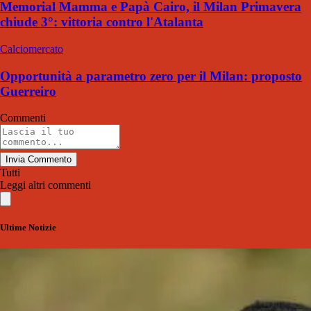
Memorial Mamma e Papà Cairo, il Milan Primavera
chiude 3°: vittoria contro l'Atalanta
Calciomercato
Opportunità a parametro zero per il Milan: proposto
Guerreiro
Commenti
Invia Commento
Tutti
Leggi altri commenti
Ultime Notizie