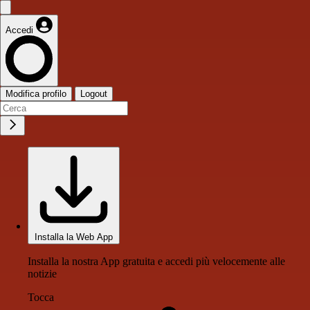
Accedi
Modifica profilo
Logout
Installa la Web App
Installa la nostra App gratuita e accedi più velocemente alle
notizie
Tocca