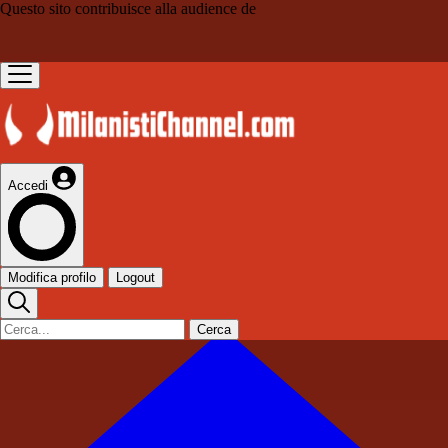
Questo sito contribuisce alla audience de
Accedi
Modifica profilo
Logout
Cerca