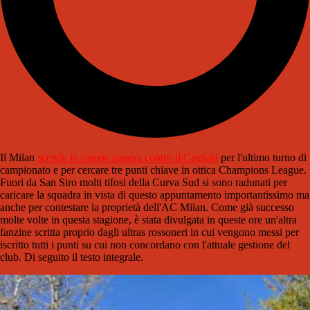
Il Milan
scende in campo stasera contro il Cagliari
per l'ultimo turno di
campionato e per cercare tre punti chiave in ottica Champions League.
Fuori da San Siro molti tifosi della Curva Sud si sono radunati per
caricare la squadra in vista di questo appuntamento importantissimo ma
anche per contestare la proprietà dell'AC Milan. Come già successo
molte volte in questa stagione, è stata divulgata in queste ore un'altra
fanzine scritta proprio dagli ultras rossoneri in cui vengono messi per
iscritto tutti i punti su cui non concordano con l'attuale gestione del
club. Di seguito il testo integrale.