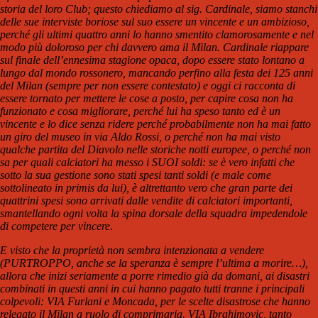
storia del loro Club; questo chiediamo al sig. Cardinale, siamo stanchi
delle sue interviste boriose sul suo essere un vincente e un ambizioso,
perché gli ultimi quattro anni lo hanno smentito clamorosamente e nel
modo più doloroso per chi davvero ama il Milan.
Cardinale riappare
sul finale dell’ennesima stagione opaca, dopo essere stato lontano a
lungo dal mondo rossonero, mancando perfino alla festa dei 125 anni
del Milan (sempre per non essere contestato) e oggi ci racconta di
essere tornato per mettere le cose a posto, per capire cosa non ha
funzionato e cosa migliorare, perché lui ha speso tanto ed è un
vincente e lo dice senza ridere perché probabilmente non ha mai fatto
un giro del museo in via Aldo Rossi, o perché non ha mai visto
qualche partita del Diavolo nelle storiche notti europee, o perché non
sa per quali calciatori ha messo i SUOI soldi: se è vero infatti che
sotto la sua gestione sono stati spesi tanti soldi (e male come
sottolineato in primis da lui), è altrettanto vero che gran parte dei
quattrini spesi sono arrivati dalle vendite di calciatori importanti,
smantellando ogni volta la spina dorsale della squadra impedendole
di competere per vincere.
E visto che la proprietà non sembra intenzionata a vendere
(PURTROPPO, anche se la speranza è sempre l’ultima a morire…),
allora che inizi seriamente a porre rimedio già da domani, ai disastri
combinati in questi anni in cui hanno pagato tutti tranne i principali
colpevoli: VIA Furlani e Moncada, per le scelte disastrose che hanno
relegato il Milan a ruolo di comprimaria. VIA Ibrahimovic, tanto