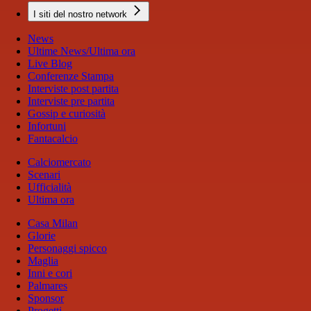
I siti del nostro network
News
Ultime News/Ultima ora
Live Blog
Conferenze Stampa
Interviste post partita
Interviste pre partita
Gossip e curiosità
Infortuni
Fantacalcio
Calciomercato
Scenari
Ufficialità
Ultima ora
Casa Milan
Glorie
Personaggi spicco
Maglia
Inni e cori
Palmares
Sponsor
Progetti