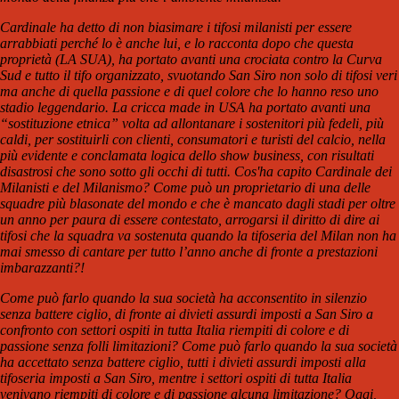
Cardinale ha detto di non biasimare i tifosi milanisti per essere
arrabbiati perché lo è anche lui, e lo racconta dopo che questa
proprietà (LA SUA), ha portato avanti una crociata contro la Curva
Sud e tutto il tifo organizzato, svuotando San Siro non solo di tifosi veri
ma anche di quella passione e di quel colore che lo hanno reso uno
stadio leggendario. La cricca made in USA ha portato avanti una
“sostituzione etnica” volta ad allontanare i sostenitori più fedeli, più
caldi, per sostituirli con clienti, consumatori e turisti del calcio, nella
più evidente e conclamata logica dello show business, con risultati
disastrosi che sono sotto gli occhi di tutti. Cos'ha capito Cardinale dei
Milanisti e del Milanismo? Come può un proprietario di una delle
squadre più blasonate del mondo e che è mancato dagli stadi per oltre
un anno per paura di essere contestato, arrogarsi il diritto di dire ai
tifosi che la squadra va sostenuta quando la tifoseria del Milan non ha
mai smesso di cantare per tutto l’anno anche di fronte a prestazioni
imbarazzanti?!
Come può farlo quando la sua società ha acconsentito in silenzio
senza battere ciglio, di fronte ai divieti assurdi imposti a San Siro a
confronto con settori ospiti in tutta Italia riempiti di colore e di
passione senza folli limitazioni? Come può farlo quando la sua società
ha accettato senza battere ciglio, tutti i divieti assurdi imposti alla
tifoseria imposti a San Siro, mentre i settori ospiti di tutta Italia
venivano riempiti di colore e di passione alcuna limitazione?
Oggi,