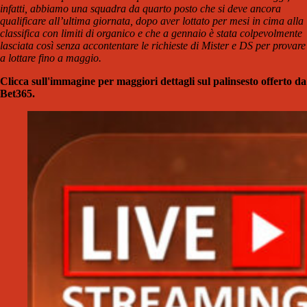
infatti, abbiamo una squadra da quarto posto che si deve ancora
qualificare all’ultima giornata, dopo aver lottato per mesi in cima alla
classifica con limiti di organico e che a gennaio è stata colpevolmente
lasciata così senza accontentare le richieste di Mister e DS per provare
a lottare fino a maggio.
Clicca sull'immagine per maggiori dettagli sul palinsesto offerto da
Bet365.