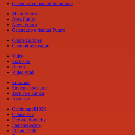
Calendario e risultati Femminile
Milan Futuro
Rosa Futuro
News Futuro
Calendario e risultati Futuro
Coppe Europee
Champions League
Video
Esclusivo
Report
Video virali
Editoriale
Strategie societarie
Tecnica e Tattica
Avversari
Calcionapoli1926
Cittaceleste
Derbyderbyderby
Fantamagazine
FCInter1908