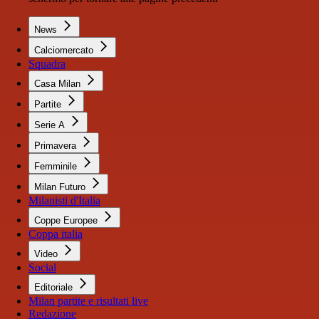
News
Calciomercato
Squadra
Casa Milan
Partite
Serie A
Primavera
Femminile
Milan Futuro
Milanisti d'Italia
Coppe Europee
Coppa italia
Video
Social
Editoriale
Milan partite e risultati live
Redazione