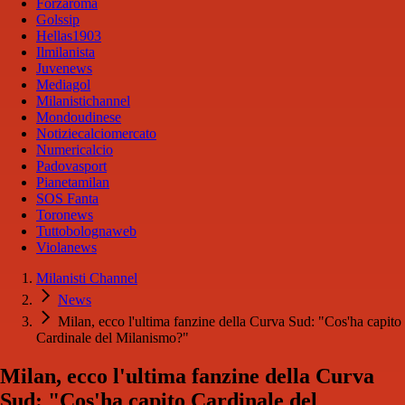
Forzaroma
Golssip
Hellas1903
Ilmilanista
Juvenews
Mediagol
Milanistichannel
Mondoudinese
Notiziecalciomercato
Numericalcio
Padovasport
Pianetamilan
SOS Fanta
Toronews
Tuttobolognaweb
Violanews
Milanisti Channel
News
Milan, ecco l'ultima fanzine della Curva Sud: "Cos'ha capito
Cardinale del Milanismo?"
Milan, ecco l'ultima fanzine della Curva
Sud: "Cos'ha capito Cardinale del