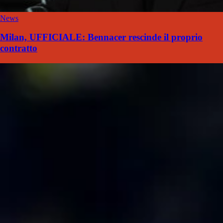
News
Milan, UFFICIALE: Bennacer rescinde il proprio
contratto