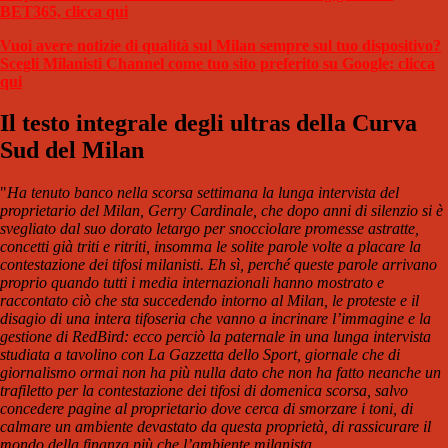
BET365, clicca qui
Vuoi avere notizie di qualità sul Milan sempre sul tuo dispositivo?
Scegli Milanisti Channel come tuo sito preferito su Google: clicca
qui
Il testo integrale degli ultras della Curva
Sud del Milan
"
Ha tenuto banco nella scorsa settimana la lunga intervista del
proprietario del Milan, Gerry Cardinale, che dopo anni di silenzio si è
svegliato dal suo dorato letargo per snocciolare promesse astratte,
concetti già triti e ritriti, insomma le solite parole volte a placare la
contestazione dei tifosi milanisti. Eh sì, perché queste parole arrivano
proprio quando tutti i media internazionali hanno mostrato e
raccontato ciò che sta succedendo intorno al Milan, le proteste e il
disagio di una intera tifoseria che vanno a incrinare l’immagine e la
gestione di RedBird: ecco perciò la paternale in una lunga intervista
studiata a tavolino con La Gazzetta dello Sport, giornale che di
giornalismo ormai non ha più nulla dato che non ha fatto neanche un
trafiletto per la contestazione dei tifosi di domenica scorsa, salvo
concedere pagine al proprietario dove cerca di smorzare i toni, di
calmare un ambiente devastato da questa proprietà, di rassicurare il
mondo della finanza più che l’ambiente milanista.