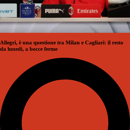
Allegri, è una questione tra Milan e Cagliari: il resto
da lunedì, a bocce ferme