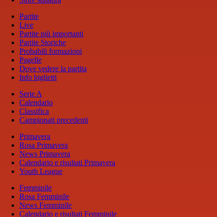
Partite
Live
Partite più importanti
Partite Storiche
Probabili formazioni
Pagelle
Dove vedere la partita
Info biglietti
Serie A
Calendario
Classifica
Campionati precedenti
Primavera
Rosa Primavera
News Primavera
Calendario e risultati Primavera
Youth League
Femminile
Rosa Femminile
News Femminile
Calendario e risultati Femminile