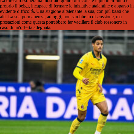
La difesa rossonera ha mostrato grandi difficoltà e il più in affanno è
proprio il belga, incapace di fermare le iniziative atalantine e apparso in
evidente difficoltà. Una stagione altalenante la sua, con più bassi che
alti. La sua permanenza, ad oggi, non sarebbe in discussione, ma
prestazioni come questa potrebbero far vacillare il club rossonero in
caso di un'offerta adeguata.