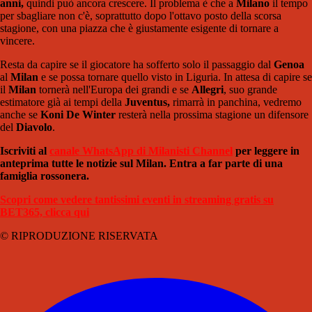
anni,
quindi può ancora crescere. Il problema è che a
Milano
il tempo
per sbagliare non c'è, soprattutto dopo l'ottavo posto della scorsa
stagione, con una piazza che è giustamente esigente di tornare a
vincere.
Resta da capire se il giocatore ha sofferto solo il passaggio dal
Genoa
al
Milan
e se possa tornare quello visto in Liguria. In attesa di capire se
il
Milan
tornerà nell'Europa dei grandi e se
Allegri
, suo grande
estimatore già ai tempi della
Juventus,
rimarrà in panchina, vedremo
anche se
Koni De Winter
resterà nella prossima stagione un difensore
del
Diavolo
.
Iscriviti al
canale WhatsApp di Milanisti Channel
per leggere in
anteprima tutte le notizie sul Milan. Entra a far parte di una
famiglia rossonera.
Scopri come vedere tantissimi eventi in streaming gratis su
BET365, clicca qui
© RIPRODUZIONE RISERVATA