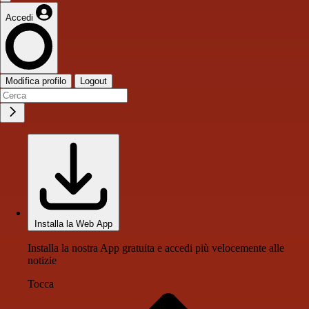
Accedi
Modifica profilo
Logout
Installa la Web App
Installa la nostra App gratuita e accedi più velocemente alle
notizie
Tocca