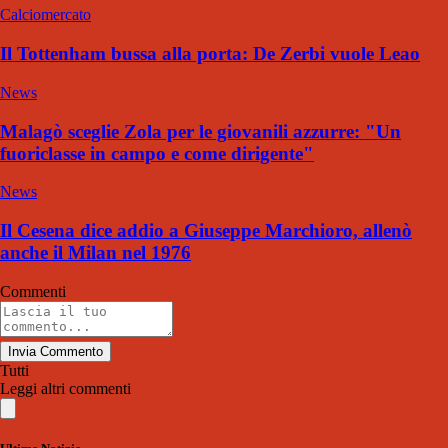
Calciomercato
Il Tottenham bussa alla porta: De Zerbi vuole Leao
News
Malagò sceglie Zola per le giovanili azzurre: "Un
fuoriclasse in campo e come dirigente"
News
Il Cesena dice addio a Giuseppe Marchioro, allenò
anche il Milan nel 1976
Commenti
Invia Commento
Tutti
Leggi altri commenti