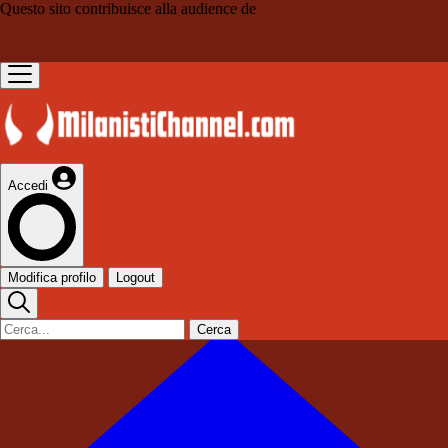
Questo sito contribuisce alla audience de
Accedi
Modifica profilo
Logout
Cerca