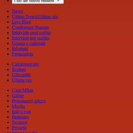
I siti del nostro network
News
Ultime News/Ultima ora
Live Blog
Conferenze Stampa
Interviste post partita
Interviste pre partita
Gossip e curiosità
Infortuni
Fantacalcio
Calciomercato
Scenari
Ufficialità
Ultima ora
Casa Milan
Glorie
Personaggi spicco
Maglia
Inni e cori
Palmares
Sponsor
Progetti
Store squadra