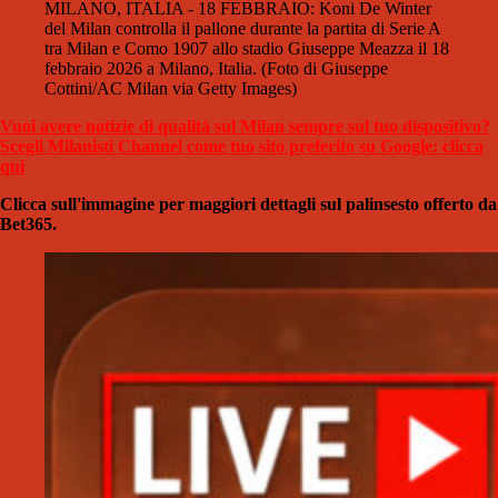
MILANO, ITALIA - 18 FEBBRAIO: Koni De Winter
del Milan controlla il pallone durante la partita di Serie A
tra Milan e Como 1907 allo stadio Giuseppe Meazza il 18
febbraio 2026 a Milano, Italia. (Foto di Giuseppe
Cottini/AC Milan via Getty Images)
Vuoi avere notizie di qualità sul Milan sempre sul tuo dispositivo?
Scegli Milanisti Channel come tuo sito preferito su Google: clicca
qui
Clicca sull'immagine per maggiori dettagli sul palinsesto offerto da
Bet365.