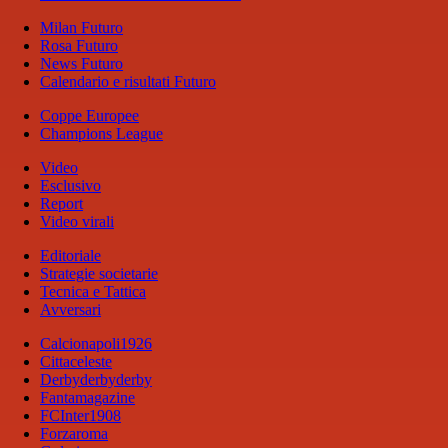
Milan Futuro
Rosa Futuro
News Futuro
Calendario e risultati Futuro
Coppe Europee
Champions League
Video
Esclusivo
Report
Video virali
Editoriale
Strategie societarie
Tecnica e Tattica
Avversari
Calcionapoli1926
Cittaceleste
Derbyderbyderby
Fantamagazine
FCInter1908
Forzaroma