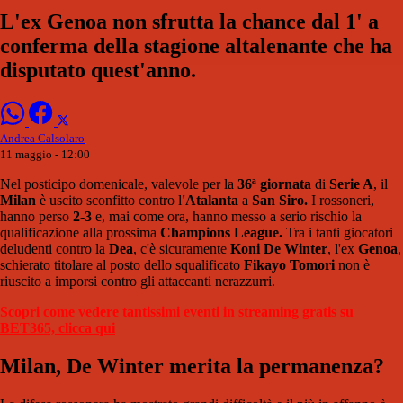
L'ex Genoa non sfrutta la chance dal 1' a
conferma della stagione altalenante che ha
disputato quest'anno.
Andrea Calsolaro
11 maggio - 12:00
Nel posticipo domenicale, valevole per la
36ª giornata
di
Serie A
, il
Milan
è uscito sconfitto contro l
'Atalanta
a
San Siro.
I rossoneri,
hanno perso
2-3
e, mai come ora, hanno messo a serio rischio la
qualificazione alla prossima
Champions League.
Tra i tanti giocatori
deludenti contro la
Dea
, c'è sicuramente
Koni De Winter
, l'ex
Genoa
,
schierato titolare al posto dello squalificato
Fikayo Tomori
non è
riuscito a imporsi contro gli attaccanti nerazzurri.
Scopri come vedere tantissimi eventi in streaming gratis su
BET365, clicca qui
Milan, De Winter merita la permanenza?