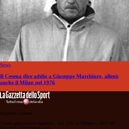
News
Il Cesena dice addio a Giuseppe Marchioro, allenò
anche il Milan nel 1976
Milanisti Channel
Testata giornalistica registrata - Aut. Trib. di Milano n. 6415 del
6/06/2024 DDD Media Srls