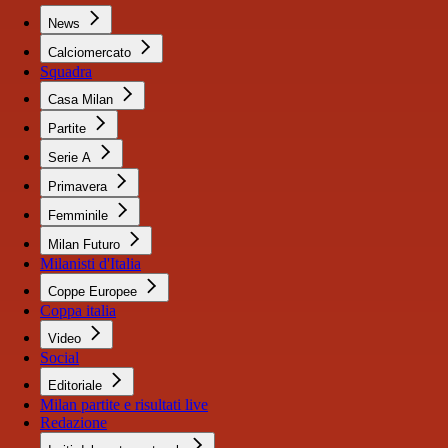
News
Calciomercato
Squadra
Casa Milan
Partite
Serie A
Primavera
Femminile
Milan Futuro
Milanisti d'Italia
Coppe Europee
Coppa italia
Video
Social
Editoriale
Milan partite e risultati live
Redazione