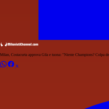
Milan, Costacurta approva Gila e tuona: "Niente Champions? Colpa dei