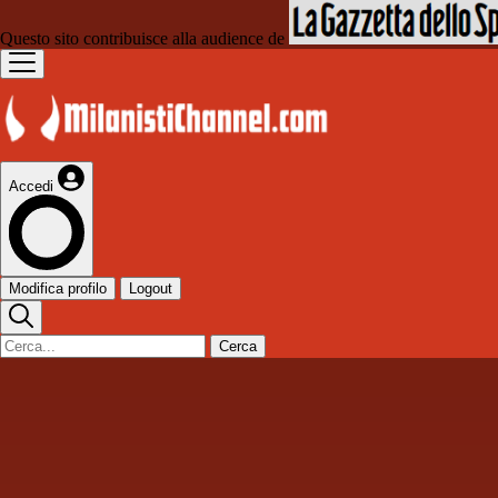
Questo sito contribuisce alla audience de
Accedi
Modifica profilo
Logout
Cerca