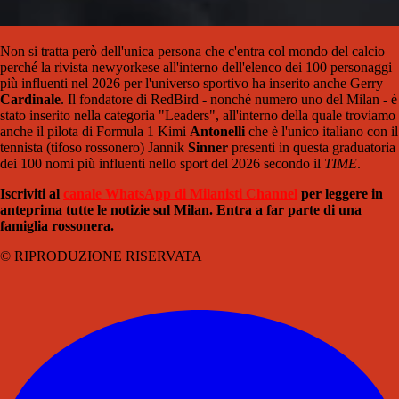
Non si tratta però dell'unica persona che c'entra col mondo del calcio
perché la rivista newyorkese all'interno dell'elenco dei 100 personaggi
più influenti nel 2026 per l'universo sportivo ha inserito anche Gerry
Cardinale
. Il fondatore di RedBird - nonché numero uno del Milan - è
stato inserito nella categoria "Leaders", all'interno della quale troviamo
anche il pilota di Formula 1 Kimi
Antonelli
che è l'unico italiano con il
tennista (tifoso rossonero) Jannik
Sinner
presenti in questa graduatoria
dei 100 nomi più influenti nello sport del 2026 secondo il
TIME
.
Iscriviti al
canale WhatsApp di Milanisti Channel
per leggere in
anteprima tutte le notizie sul Milan. Entra a far parte di una
famiglia rossonera.
© RIPRODUZIONE RISERVATA