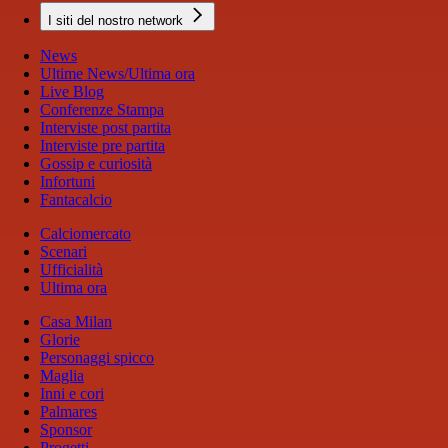
I siti del nostro network
News
Ultime News/Ultima ora
Live Blog
Conferenze Stampa
Interviste post partita
Interviste pre partita
Gossip e curiosità
Infortuni
Fantacalcio
Calciomercato
Scenari
Ufficialità
Ultima ora
Casa Milan
Glorie
Personaggi spicco
Maglia
Inni e cori
Palmares
Sponsor
Progetti