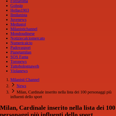
Forzaroma
Golssip
Hellas1903
Ilmilanista
Juvenews
Mediagol
Milanistichannel
Mondoudinese
Notiziecalciomercato
Numericalcio
Padovasport
Pianetamilan
SOS Fanta
Toronews
Tuttobolognaweb
Violanews
Milanisti Channel
News
Milan, Cardinale inserito nella lista dei 100 personaggi più
influenti dello sport
Milan, Cardinale inserito nella lista dei 100
personaggi più influenti dello sport