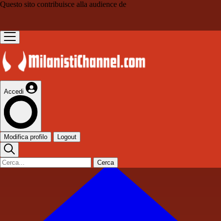
Questo sito contribuisce alla audience de
Accedi
Modifica profilo
Logout
Cerca