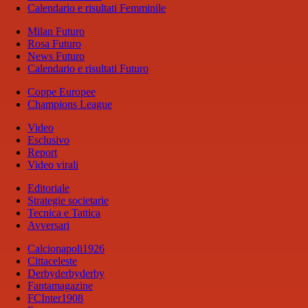
Calendario e risultati Femminile
Milan Futuro
Rosa Futuro
News Futuro
Calendario e risultati Futuro
Coppe Europee
Champions League
Video
Esclusivo
Report
Video virali
Editoriale
Strategie societarie
Tecnica e Tattica
Avversari
Calcionapoli1926
Cittaceleste
Derbyderbyderby
Fantamagazine
FCInter1908