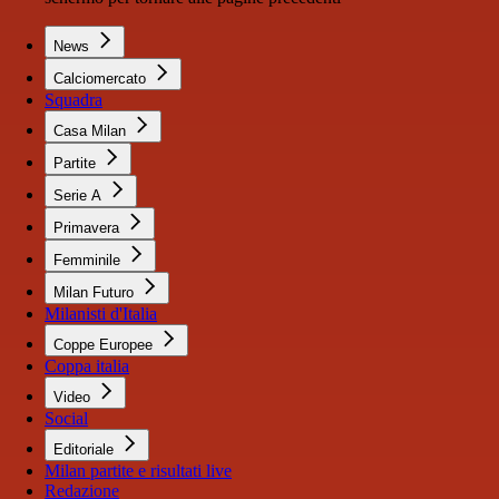
News
Calciomercato
Squadra
Casa Milan
Partite
Serie A
Primavera
Femminile
Milan Futuro
Milanisti d'Italia
Coppe Europee
Coppa italia
Video
Social
Editoriale
Milan partite e risultati live
Redazione