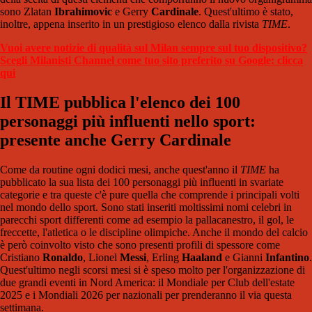
sono Zlatan
Ibrahimovic
e Gerry
Cardinale
. Quest'ultimo è stato,
inoltre, appena inserito in un prestigioso elenco dalla rivista
TIME
.
Vuoi avere notizie di qualità sul Milan sempre sul tuo dispositivo?
Scegli Milanisti Channel come tuo sito preferito su Google: clicca
qui
Il TIME pubblica l'elenco dei 100
personaggi più influenti nello sport:
presente anche Gerry Cardinale
Come da routine ogni dodici mesi, anche quest'anno il
TIME
ha
pubblicato la sua lista dei 100 personaggi più influenti in svariate
categorie e tra queste c'è pure quella che comprende i principali volti
nel mondo dello sport. Sono stati inseriti moltissimi nomi celebri in
parecchi sport differenti come ad esempio la pallacanestro, il gol, le
freccette, l'atletica o le discipline olimpiche. Anche il mondo del calcio
è però coinvolto visto che sono presenti profili di spessore come
Cristiano
Ronaldo
, Lionel
Messi
, Erling
Haaland
e Gianni
Infantino
.
Quest'ultimo negli scorsi mesi si è speso molto per l'organizzazione di
due grandi eventi in Nord America: il Mondiale per Club dell'estate
2025 e i Mondiali 2026 per nazionali per prenderanno il via questa
settimana.