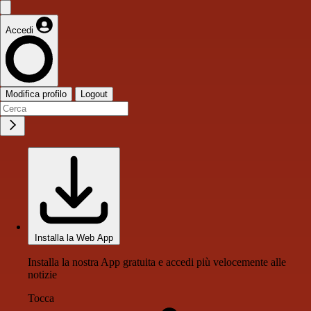
Accedi
Modifica profilo
Logout
Installa la Web App
Installa la nostra App gratuita e accedi più velocemente alle
notizie
Tocca