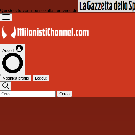
Questo sito contribuisce alla audience de
Accedi
Modifica profilo
Logout
Cerca