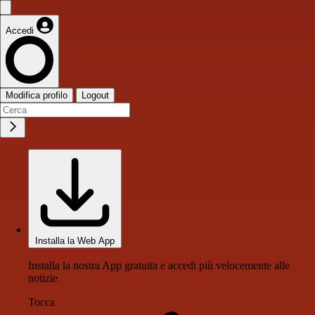
Accedi
Modifica profilo
Logout
Installa la Web App
Installa la nostra App gratuita e accedi più velocemente alle
notizie
Tocca