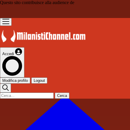
Questo sito contribuisce alla audience de
Accedi
Modifica profilo
Logout
Cerca