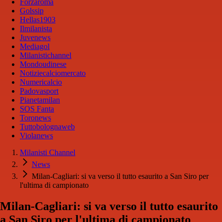
Forzaroma
Golssip
Hellas1903
Ilmilanista
Juvenews
Mediagol
Milanistichannel
Mondoudinese
Notiziecalciomercato
Numericalcio
Padovasport
Pianetamilan
SOS Fanta
Toronews
Tuttobolognaweb
Violanews
Milanisti Channel
News
Milan-Cagliari: si va verso il tutto esaurito a San Siro per
l'ultima di campionato
Milan-Cagliari: si va verso il tutto esaurito
a San Siro per l'ultima di campionato