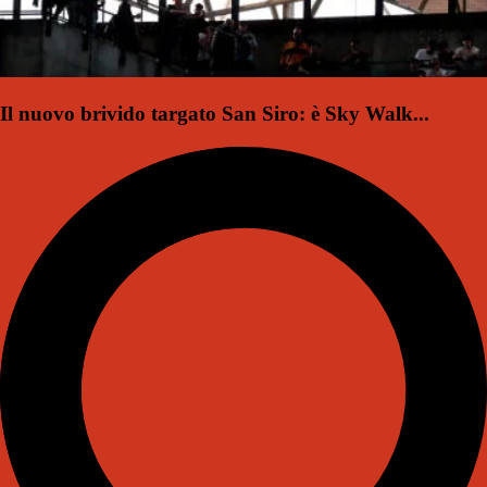
Il nuovo brivido targato San Siro: è Sky Walk...