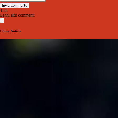
Invia Commento
Tutti
Leggi altri commenti
Ultime Notizie