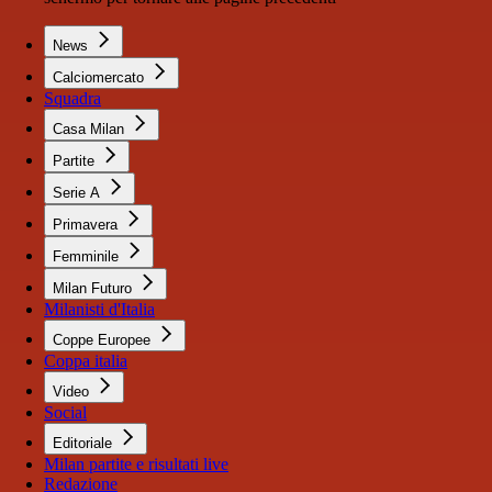
News
Calciomercato
Squadra
Casa Milan
Partite
Serie A
Primavera
Femminile
Milan Futuro
Milanisti d'Italia
Coppe Europee
Coppa italia
Video
Social
Editoriale
Milan partite e risultati live
Redazione