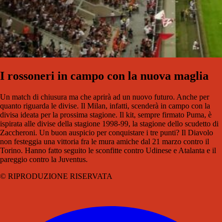
I rossoneri in campo con la nuova maglia
Un match di chiusura ma che aprirà ad un nuovo futuro. Anche per
quanto riguarda le divise. Il Milan, infatti, scenderà in campo con la
divisa ideata per la prossima stagione. Il kit, sempre firmato Puma, è
ispirata alle divise della stagione 1998-99, la stagione dello scudetto di
Zaccheroni. Un buon auspicio per conquistare i tre punti? Il Diavolo
non festeggia una vittoria fra le mura amiche dal 21 marzo contro il
Torino. Hanno fatto seguito le sconfitte contro Udinese e Atalanta e il
pareggio contro la Juventus.
© RIPRODUZIONE RISERVATA