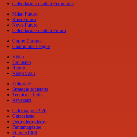
Calendario e risultati Femminile
Milan Futuro
Rosa Futuro
News Futuro
Calendario e risultati Futuro
Coppe Europee
Champions League
Video
Esclusivo
Report
Video virali
Editoriale
Strategie societarie
Tecnica e Tattica
Avversari
Calcionapoli1926
Cittaceleste
Derbyderbyderby
Fantamagazine
FCInter1908