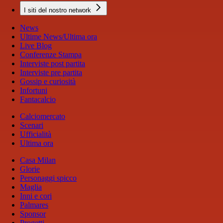
I siti del nostro network
News
Ultime News/Ultima ora
Live Blog
Conferenze Stampa
Interviste post partita
Interviste pre partita
Gossip e curiosità
Infortuni
Fantacalcio
Calciomercato
Scenari
Ufficialità
Ultima ora
Casa Milan
Glorie
Personaggi spicco
Maglia
Inni e cori
Palmares
Sponsor
Progetti