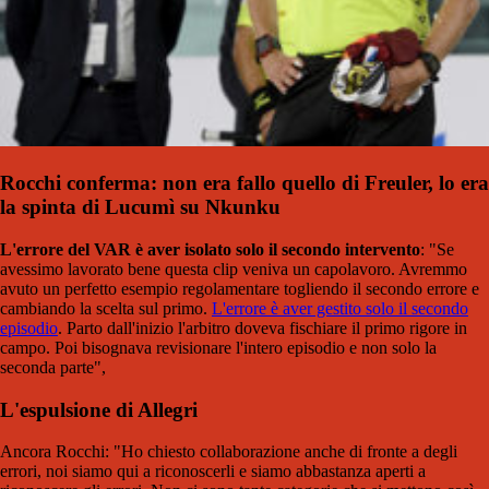
Rocchi conferma: non era fallo quello di Freuler, lo era
la spinta di Lucumì su Nkunku
L'errore del VAR è aver isolato solo il secondo intervento
: "Se
avessimo lavorato bene questa clip veniva un capolavoro. Avremmo
avuto un perfetto esempio regolamentare togliendo il secondo errore e
cambiando la scelta sul primo.
L'errore è aver gestito solo il secondo
episodio
. Parto dall'inizio l'arbitro doveva fischiare il primo rigore in
campo. Poi bisognava revisionare l'intero episodio e non solo la
seconda parte",
L'espulsione di Allegri
Ancora Rocchi: "Ho chiesto collaborazione anche di fronte a degli
errori, noi siamo qui a riconoscerli e siamo abbastanza aperti a