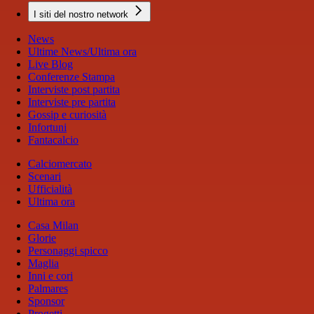
I siti del nostro network
News
Ultime News/Ultima ora
Live Blog
Conferenze Stampa
Interviste post partita
Interviste pre partita
Gossip e curiosità
Infortuni
Fantacalcio
Calciomercato
Scenari
Ufficialità
Ultima ora
Casa Milan
Glorie
Personaggi spicco
Maglia
Inni e cori
Palmares
Sponsor
Progetti