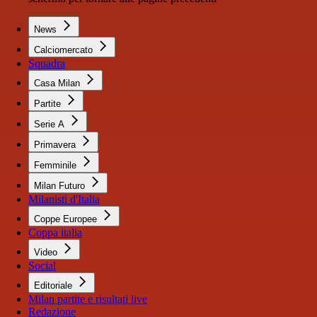
News
Calciomercato
Squadra
Casa Milan
Partite
Serie A
Primavera
Femminile
Milan Futuro
Milanisti d'Italia
Coppe Europee
Coppa italia
Video
Social
Editoriale
Milan partite e risultati live
Redazione