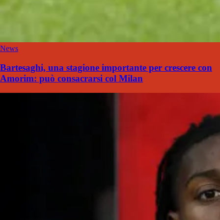
News
Bartesaghi, una stagione importante per crescere con
Amorim: può consacrarsi col Milan