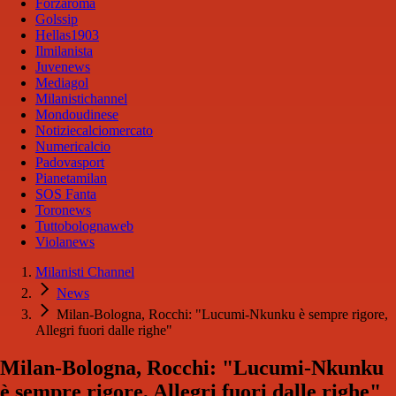
Forzaroma
Golssip
Hellas1903
Ilmilanista
Juvenews
Mediagol
Milanistichannel
Mondoudinese
Notiziecalciomercato
Numericalcio
Padovasport
Pianetamilan
SOS Fanta
Toronews
Tuttobolognaweb
Violanews
Milanisti Channel
News
Milan-Bologna, Rocchi: "Lucumi-Nkunku è sempre rigore,
Allegri fuori dalle righe"
Milan-Bologna, Rocchi: "Lucumi-Nkunku
è sempre rigore, Allegri fuori dalle righe"