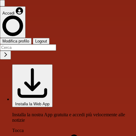
Accedi
Modifica profilo
Logout
Installa la Web App
Installa la nostra App gratuita e accedi più velocemente alle
notizie
Tocca