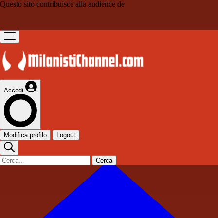
Questo sito contribuisce alla audience de
Accedi
Modifica profilo
Logout
Cerca