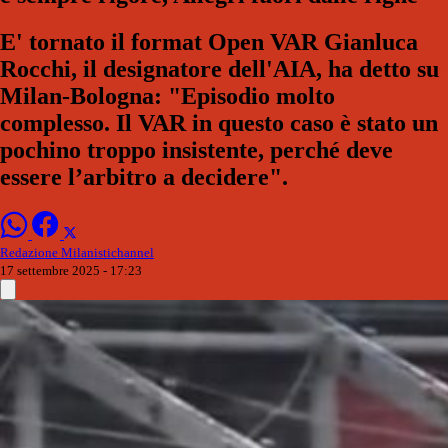
E' tornato il format Open VAR Gianluca
Rocchi, il designatore dell'AIA, ha detto su
Milan-Bologna: "Episodio molto
complesso. Il VAR in questo caso è stato un
pochino troppo insistente, perché deve
essere l’arbitro a decidere".
Redazione Milanistichannel
17 settembre 2025 - 17:23