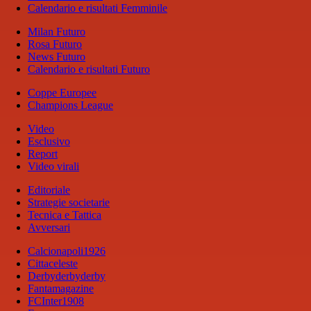
Calendario e risultati Femminile
Milan Futuro
Rosa Futuro
News Futuro
Calendario e risultati Futuro
Coppe Europee
Champions League
Video
Esclusivo
Report
Video virali
Editoriale
Strategie societarie
Tecnica e Tattica
Avversari
Calcionapoli1926
Cittaceleste
Derbyderbyderby
Fantamagazine
FCInter1908