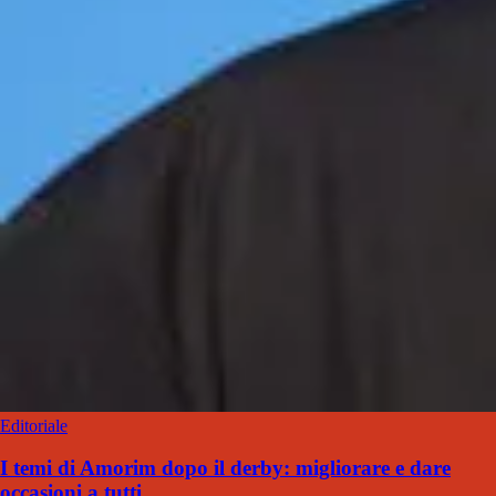
Editoriale
I temi di Amorim dopo il derby: migliorare e dare
occasioni a tutti