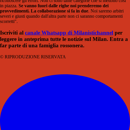
riconoscere gli errori. Non ci sono tante categorie che si mettono così
in piazza.
Se vanno fuori dalle righe noi prenderemo dei
provvedimenti. La collaborazione si fa in due
. Noi saremo arbitri
severi e giusti quando dall'altra parte non ci saranno comportamenti
scorretti".
Iscriviti al
canale Whatsapp di Milanistichannel
per
leggere in anteprima tutte le notizie sul Milan. Entra a
far parte di una famiglia rossonera.
© RIPRODUZIONE RISERVATA