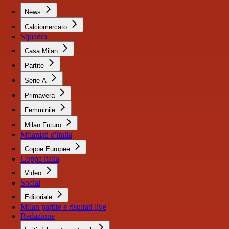
News
Calciomercato
Squadra
Casa Milan
Partite
Serie A
Primavera
Femminile
Milan Futuro
Milanisti d'Italia
Coppe Europee
Coppa italia
Video
Social
Editoriale
Milan partite e risultati live
Redazione