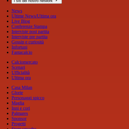
I siti del nostro network
News
Ultime News/Ultima ora
Live Blog
Conferenze Stampa
Interviste post partita
Interviste pre partita
Gossip e curiosità
Infortuni
Fantacalcio
Calciomercato
Scenari
Ufficialità
Ultima ora
Casa Milan
Glorie
Personaggi spicco
Maglia
Inni e cori
Palmares
Sponsor
Progetti
Store squadra