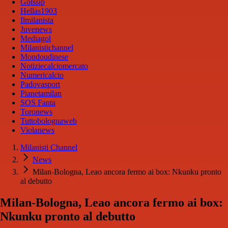
Golssip
Hellas1903
Ilmilanista
Juvenews
Mediagol
Milanistichannel
Mondoudinese
Notiziecalciomercato
Numericalcio
Padovasport
Pianetamilan
SOS Fanta
Toronews
Tuttobolognaweb
Violanews
Milanisti Channel
News
Milan-Bologna, Leao ancora fermo ai box: Nkunku pronto
al debutto
Milan-Bologna, Leao ancora fermo ai box:
Nkunku pronto al debutto