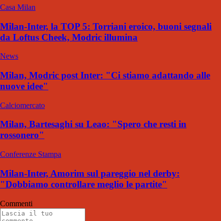
Casa Milan
Milan-Inter, la TOP 5: Torriani eroico, buoni segnali
da Loftus Cheek, Modric illumina
News
Milan, Modric post Inter: "Ci stiamo adattando alle
nuove idee"
Calciomercato
Milan, Bartesaghi su Leao: "Spero che resti in
rossonero"
Conferenze Stampa
Milan-Inter, Amorim sul pareggio nel derby:
"Dobbiamo controllare meglio le partite"
Commenti