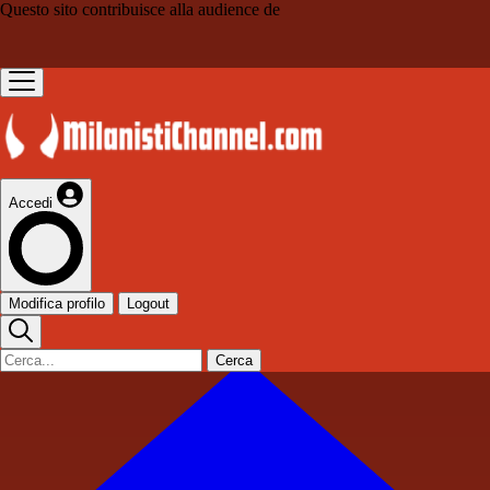
Questo sito contribuisce alla audience de
Accedi
Modifica profilo
Logout
Cerca