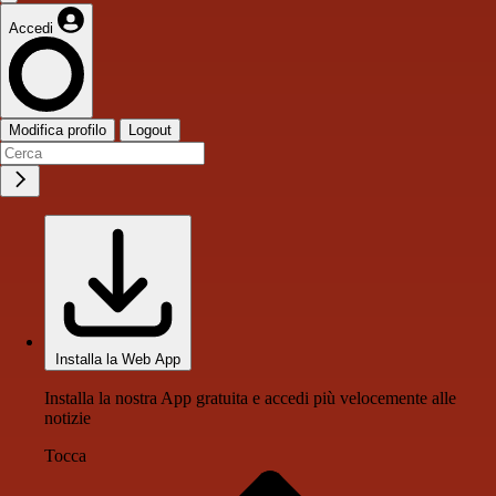
Accedi
Modifica profilo
Logout
Installa la Web App
Installa la nostra App gratuita e accedi più velocemente alle
notizie
Tocca