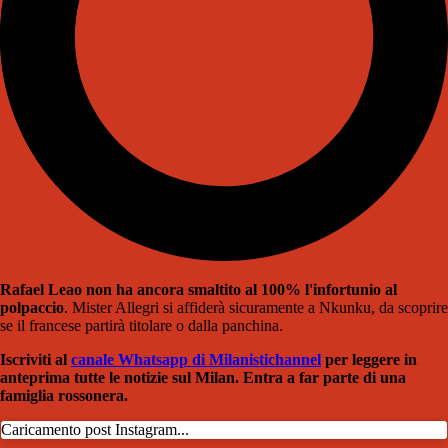
Rafael Leao non ha ancora smaltito al 100% l'infortunio al
polpaccio
. Mister Allegri si affiderà sicuramente a Nkunku, da scoprire
se il francese partirà titolare o dalla panchina.
Iscriviti al
canale Whatsapp di Milanistichannel
per leggere in
anteprima tutte le notizie sul Milan. Entra a far parte di una
famiglia rossonera.
Caricamento post Instagram...