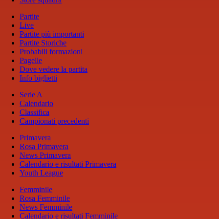
Partite
Live
Partite più importanti
Partite Storiche
Probabili formazioni
Pagelle
Dove vedere la partita
Info biglietti
Serie A
Calendario
Classifica
Campionati precedenti
Primavera
Rosa Primavera
News Primavera
Calendario e risultati Primavera
Youth League
Femminile
Rosa Femminile
News Femminile
Calendario e risultati Femminile