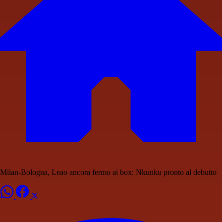
Milan-Bologna, Leao ancora fermo ai box: Nkunku pronto al debutto