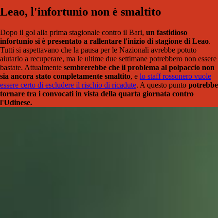
Leao, l'infortunio non è smaltito
Dopo il gol alla prima stagionale contro il Bari,
un fastidioso
infortunio si è presentato a rallentare l'inizio di stagione di Leao
.
Tutti si aspettavano che la pausa per le Nazionali avrebbe potuto
aiutarlo a recuperare, ma le ultime due settimane potrebbero non essere
bastate. Attualmente
sembrerebbe che il problema al polpaccio non
sia ancora stato completamente smaltito
, e
lo staff rossonero vuole
essere certo di escludere il rischio di ricadute
. A questo punto
potrebbe
tornare tra i convocati in vista della quarta giornata contro
l'Udinese.