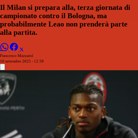
Il Milan si prepara alla, terza giornata di
campionato contro il Bologna, ma
probabilmente Leao non prenderà parte
alla partita.
Francesco Mazzarol
10 settembre 2025 - 12:59