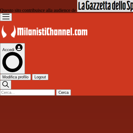
Questo sito contribuisce alla audience de
Accedi
Modifica profilo
Logout
Cerca