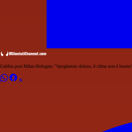
Gabbia post Milan-Bologna: "Spogliatoio deluso, il clima non è buono