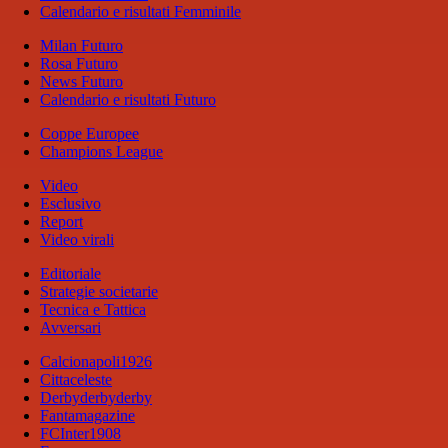
Calendario e risultati Femminile
Milan Futuro
Rosa Futuro
News Futuro
Calendario e risultati Futuro
Coppe Europee
Champions League
Video
Esclusivo
Report
Video virali
Editoriale
Strategie societarie
Tecnica e Tattica
Avversari
Calcionapoli1926
Cittaceleste
Derbyderbyderby
Fantamagazine
FCInter1908