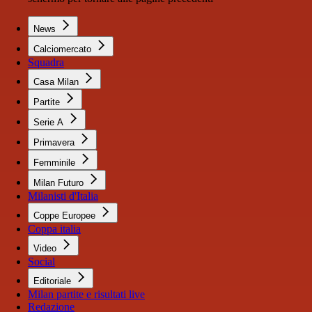
News
Calciomercato
Squadra
Casa Milan
Partite
Serie A
Primavera
Femminile
Milan Futuro
Milanisti d'Italia
Coppe Europee
Coppa italia
Video
Social
Editoriale
Milan partite e risultati live
Redazione