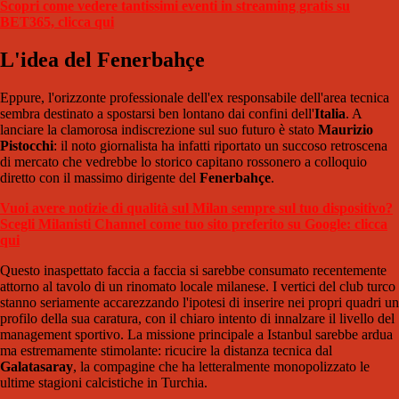
Scopri come vedere tantissimi eventi in streaming gratis su
BET365, clicca qui
L'idea del
Fenerbahçe
Eppure, l'orizzonte professionale dell'ex responsabile dell'area tecnica
sembra destinato a spostarsi ben lontano dai confini dell'
Italia
. A
lanciare la clamorosa indiscrezione sul suo futuro è stato
Maurizio
Pistocchi
: il noto giornalista ha infatti riportato un succoso retroscena
di mercato che vedrebbe lo storico capitano rossonero a colloquio
diretto con il massimo dirigente del
Fenerbahçe
.
Vuoi avere notizie di qualità sul Milan sempre sul tuo dispositivo?
Scegli Milanisti Channel come tuo sito preferito su Google: clicca
qui
Questo inaspettato faccia a faccia si sarebbe consumato recentemente
attorno al tavolo di un rinomato locale milanese. I vertici del club turco
stanno seriamente accarezzando l'ipotesi di inserire nei propri quadri un
profilo della sua caratura, con il chiaro intento di innalzare il livello del
management sportivo. La missione principale a Istanbul sarebbe ardua
ma estremamente stimolante: ricucire la distanza tecnica dal
Galatasaray
, la compagine che ha letteralmente monopolizzato le
ultime stagioni calcistiche in Turchia.