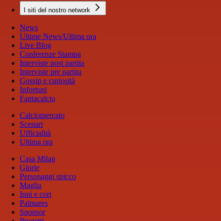
I siti del nostro network
News
Ultime News/Ultima ora
Live Blog
Conferenze Stampa
Interviste post partita
Interviste pre partita
Gossip e curiosità
Infortuni
Fantacalcio
Calciomercato
Scenari
Ufficialità
Ultima ora
Casa Milan
Glorie
Personaggi spicco
Maglia
Inni e cori
Palmares
Sponsor
Progetti