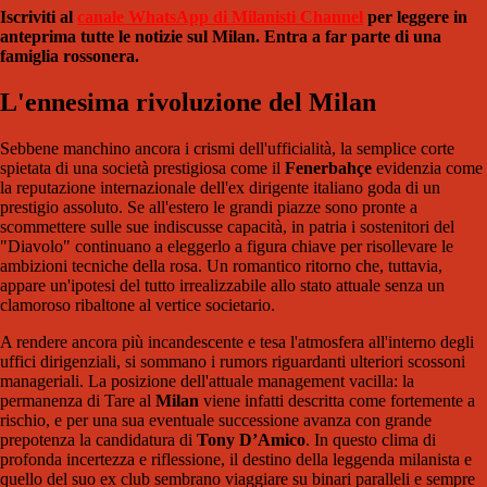
Iscriviti al
canale WhatsApp di Milanisti Channel
per leggere in
anteprima tutte le notizie sul Milan. Entra a far parte di una
famiglia rossonera.
L'ennesima rivoluzione del Milan
Sebbene manchino ancora i crismi dell'ufficialità, la semplice corte
spietata di una società prestigiosa come il
Fenerbahçe
evidenzia come
la reputazione internazionale dell'ex dirigente italiano goda di un
prestigio assoluto. Se all'estero le grandi piazze sono pronte a
scommettere sulle sue indiscusse capacità, in patria i sostenitori del
"Diavolo" continuano a eleggerlo a figura chiave per risollevare le
ambizioni tecniche della rosa. Un romantico ritorno che, tuttavia,
appare un'ipotesi del tutto irrealizzabile allo stato attuale senza un
clamoroso ribaltone al vertice societario.
A rendere ancora più incandescente e tesa l'atmosfera all'interno degli
uffici dirigenziali, si sommano i rumors riguardanti ulteriori scossoni
manageriali. La posizione dell'attuale management vacilla: la
permanenza di Tare al
Milan
viene infatti descritta come fortemente a
rischio, e per una sua eventuale successione avanza con grande
prepotenza la candidatura di
Tony D’Amico
. In questo clima di
profonda incertezza e riflessione, il destino della leggenda milanista e
quello del suo ex club sembrano viaggiare su binari paralleli e sempre