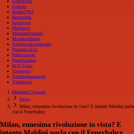
Forzaroma
Golssip
Hellas1903
Ilmilanista
Juvenews
Mediagol
Milanistichannel
Mondoudinese
Notiziecalciomercato
Numericalcio
Padovasport
Pianetamilan
SOS Fanta
Toronews
Tuttobolognaweb
Violanews
Milanisti Channel
News
Milan, ennesima rivoluzione in vista? E intanto Maldini parla
con il Fenerbahçe
Milan, ennesima rivoluzione in vista? E
intanto Maldini parla con il Fenerbahçe