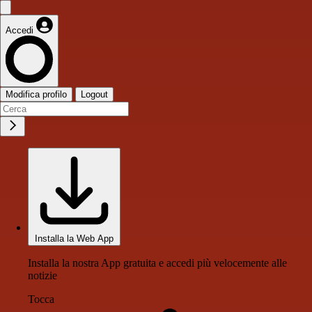
Accedi
Modifica profilo
Logout
Installa la Web App
Installa la nostra App gratuita e accedi più velocemente alle
notizie
Tocca