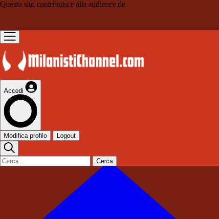
Questo sito contribuisce alla audience de
Accedi
Modifica profilo
Logout
Cerca