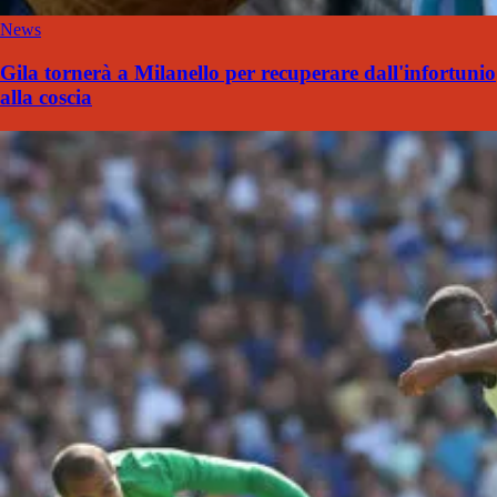
News
Gila tornerà a Milanello per recuperare dall'infortunio
alla coscia