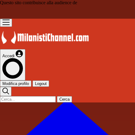
Questo sito contribuisce alla audience de
Accedi
Modifica profilo
Logout
Cerca