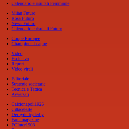
Calendario e risultati Femminile
Milan Futuro
Rosa Futuro
News Futuro
Calendario e risultati Futuro
Coppe Europee
Champions League
Video
Esclusivo
Report
Video virali
Editoriale
Strategie societarie
Tecnica e Tattica
Avversari
Calcionapoli1926
Cittaceleste
Derbyderbyderby
Fantamagazine
FCInter1908