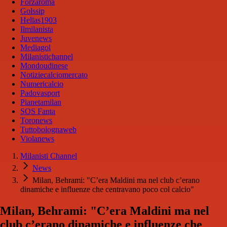
Forzaroma
Golssip
Hellas1903
Ilmilanista
Juvenews
Mediagol
Milanistichannel
Mondoudinese
Notiziecalciomercato
Numericalcio
Padovasport
Pianetamilan
SOS Fanta
Toronews
Tuttobolognaweb
Violanews
Milanisti Channel
News
Milan, Behrami: "C’era Maldini ma nel club c’erano
dinamiche e influenze che centravano poco col calcio"
Milan, Behrami: "C’era Maldini ma nel
club c’erano dinamiche e influenze che