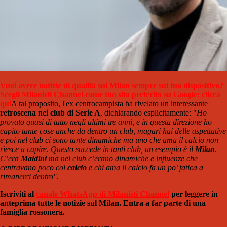
Vuoi avere notizie di qualità sul Milan sempre sul tuo dispositivo?
Scegli Milanisti Channel come tuo sito preferito su Google: clicca
qui
A tal proposito, l'ex centrocampista ha rivelato un interessante
retroscena nei club di Serie A
, dichiarando esplicitamente: "
Ho
provato quasi di tutto negli ultimi tre anni, e in questa direzione ho
capito tante cose anche da dentro un club, magari hai delle aspettative
e poi nel club ci sono tante dinamiche ma uno che ama il calcio non
riesce a capire.
Questo succede in tanti club, un esempio è il
Milan
.
C’era
Maldini
ma nel club c’erano dinamiche e influenze che
centravano poco col
calcio
e chi ama il calcio fa un po’ fatica a
rimanerci dentro"
.
Iscriviti al
canale WhatsApp di Milanisti Channel
per leggere in
anteprima tutte le notizie sul Milan. Entra a far parte di una
famiglia rossonera.