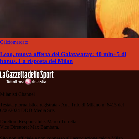
Calciomercato
Leao, nuova offerta del Galatasaray: 40 mln+5 di
bonus. La risposta del Milan
Milanisti Channel
Testata giornalistica registrata - Aut. Trib. di Milano n. 6415 del
6/06/2024 DDD Media Srls
Direttore Responsabile: Marco Torretta
Vice Direttore: Max Bambara.
Sito non ufficiale e non connesso all' associazione calcio Milan.