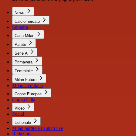
News
Calciomercato
Squadra
Casa Milan
Partite
Serie A
Primavera
Femminile
Milan Futuro
Milanisti d'Italia
Coppe Europee
Coppa italia
Video
Social
Editoriale
Milan partite e risultati live
Redazione