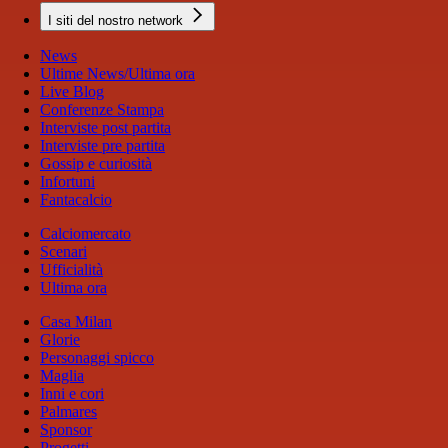
I siti del nostro network
News
Ultime News/Ultima ora
Live Blog
Conferenze Stampa
Interviste post partita
Interviste pre partita
Gossip e curiosità
Infortuni
Fantacalcio
Calciomercato
Scenari
Ufficialità
Ultima ora
Casa Milan
Glorie
Personaggi spicco
Maglia
Inni e cori
Palmares
Sponsor
Progetti