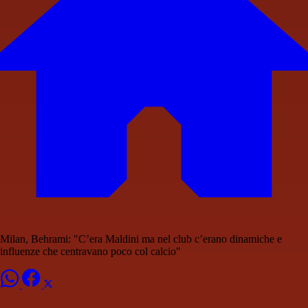
Milan, Behrami: "C’era Maldini ma nel club c’erano dinamiche e
influenze che centravano poco col calcio"