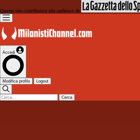
Questo sito contribuisce alla audience de
Accedi
Modifica profilo
Logout
Cerca