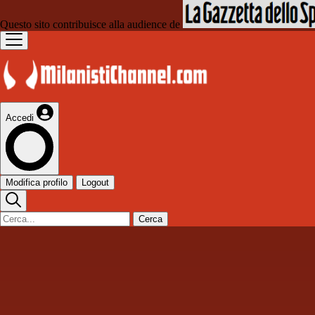
Questo sito contribuisce alla audience de
Accedi
Modifica profilo
Logout
Cerca