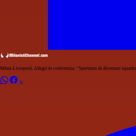
Milan-Liverpool, Allegri in conferenza: "Speriamo di diventare squad