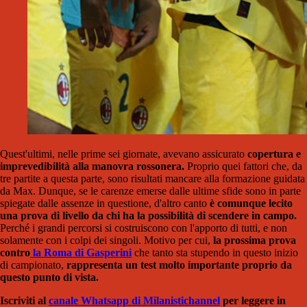
Quest'ultimi, nelle prime sei giornate, avevano assicurato
copertura e
imprevedibilità alla manovra rossonera.
Proprio quei fattori che, da
tre partite a questa parte, sono risultati mancare alla formazione guidata
da Max. Dunque, se le carenze emerse dalle ultime sfide sono in parte
spiegate dalle assenze in questione, d'altro canto
è comunque lecito
una prova di livello da chi ha la possibilità di scendere in campo.
Perché i grandi percorsi si costruiscono con l'apporto di tutti, e non
solamente con i colpi dei singoli. Motivo per cui,
la prossima prova
contro
la Roma di Gasperini
che tanto sta stupendo in questo inizio
di campionato,
rappresenta un test molto importante proprio da
questo punto di vista.
Iscriviti al
canale Whatsapp di Milanistichannel
per leggere in