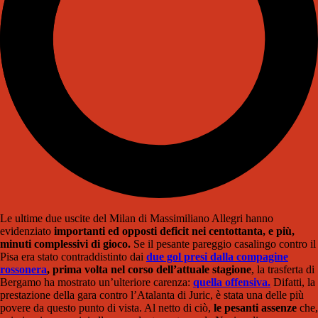
Le ultime due uscite del Milan di Massimiliano Allegri hanno
evidenziato
importanti ed opposti deficit nei centottanta, e più,
minuti complessivi di gioco.
Se il pesante pareggio casalingo contro il
Pisa era stato contraddistinto dai
due gol presi dalla compagine
rossonera
, prima volta nel corso dell’attuale stagione
, la trasferta di
Bergamo ha mostrato un’ulteriore carenza:
quella offensiva.
Difatti, la
prestazione della gara contro l’Atalanta di Juric, è stata una delle più
povere da questo punto di vista. Al netto di ciò,
le pesanti assenze
che,