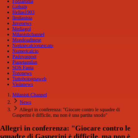
Forzaroma
Golssip
Hellas1903
Ilmilanista
Juvenews
Mediagol
Milanistichannel
Mondoudinese
Notiziecalciomercato
Numericalcio
Padovasport
Pianetamilan
SOS Fanta
Toronews
Tuttobolognaweb
Violanews
Milanisti Channel
News
Allegri in conferenza: "Giocare contro le squadre di
Gasperini è difficile, ma non è una partita snodo"
Allegri in conferenza: "Giocare contro le
squadre di Gasperini è difficile, ma non è