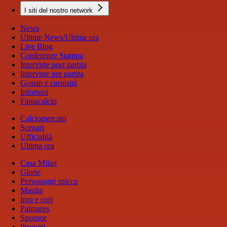
I siti del nostro network
News
Ultime News/Ultima ora
Live Blog
Conferenze Stampa
Interviste post partita
Interviste pre partita
Gossip e curiosità
Infortuni
Fantacalcio
Calciomercato
Scenari
Ufficialità
Ultima ora
Casa Milan
Glorie
Personaggi spicco
Maglia
Inni e cori
Palmares
Sponsor
Progetti