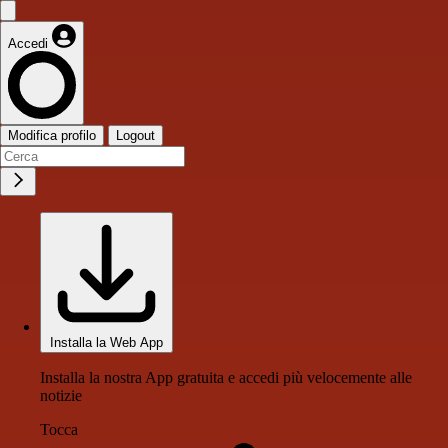
Accedi
Modifica profilo
Logout
Installa la Web App
Installa la nostra App gratuita e accedi più velocemente alle
notizie
Tocca