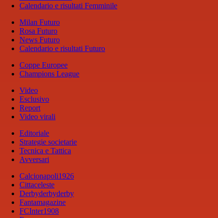
Calendario e risultati Femminile
Milan Futuro
Rosa Futuro
News Futuro
Calendario e risultati Futuro
Coppe Europee
Champions League
Video
Esclusivo
Report
Video virali
Editoriale
Strategie societarie
Tecnica e Tattica
Avversari
Calcionapoli1926
Cittaceleste
Derbyderbyderby
Fantamagazine
FCInter1908