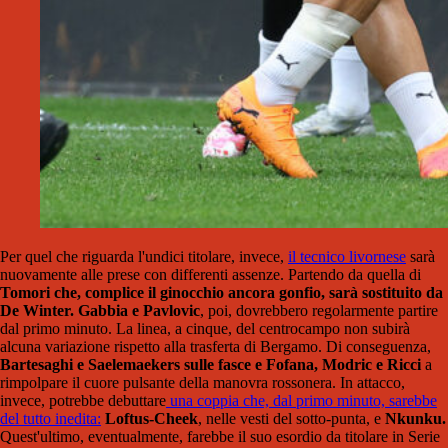
Per quel che riguarda l'undici titolare, invece,
il tecnico livornese
sarà
nuovamente alle prese con differenti assenze. Partendo da quella di
Tomori che, complice il ginocchio ancora gonfio, sarà sostituito da
De Winter.
Gabbia e Pavlovic
, poi, dovrebbero regolarmente partire
dal primo minuto. La linea, a cinque, del centrocampo non subirà
alcuna variazione rispetto alla trasferta di Bergamo. Di conseguenza,
Bartesaghi e Saelemaekers sulle fasce e Fofana, Modric e Ricci
a
rimpolpare il cuore pulsante della manovra rossonera. In attacco,
invece, potrebbe debuttare
una coppia che, dal primo minuto, sarebbe
del tutto inedita:
Loftus-Cheek
, nelle vesti del sotto-punta, e
Nkunku.
Quest'ultimo, eventualmente, farebbe il suo esordio da titolare in Serie