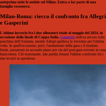
anteprima tutte le notizie sul Milan. Entra a far parte di una
famiglia rossonera.
Milan-Roma: riecco il confronto fra Allegri
e Gasperini
L'ultimo incrocio fra i due allenatori risale al maggio del 2024, in
occasione della finale di Coppa Italia.
Gasperini
sedeva ancora sulla
panchina dell'Atalanta, mentre Allegri guidava la Juventus per l'ultima
volta. In quell'occasione, però, l'andamento della gara e il risultato
finale, passarono in secondo piano per via del post-gara rovente in casa
bianconera. Ciò nonostante, tale partita rimane l'ultimo confronto fra i
due tecnici in questione.