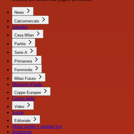
News
Calciomercato
Squadra
Casa Milan
Partite
Serie A
Primavera
Femminile
Milan Futuro
Milanisti d'Italia
Coppe Europee
Coppa italia
Video
Social
Editoriale
Milan partite e risultati live
Redazione