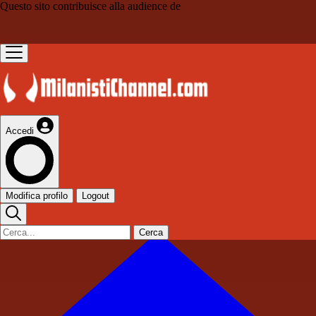
Questo sito contribuisce alla audience de
Accedi
Modifica profilo
Logout
Cerca