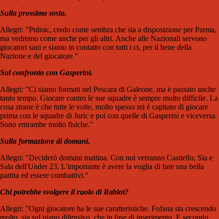
Sulla prossima sosta.
Allegri: "Pulisic, credo come sembra che sia a disposizione per Parma,
ma vedremo come anche per gli altri. Anche alle Nazionali servono
giocatori sani e siamo in contatto con tutti i ct, per il bene della
Nazione e del giocatore."
Sul confronto con Gasperini.
Allegri: "Ci siamo formati nel Pescara di Galeone, ma è passato anche
tanto tempo. Giocare contro le sue squadre è sempre molto difficile. La
cosa strane è che tutte le volte, molto spesso mi è capitato di giocare
prima con le squadre di Juric e poi con quelle di Gasperini e viceversa.
Sono entrambe molto fisiche."
Sulla formazione di domani.
Allegri: "Deciderò domani mattina. Con noi verranno Castiello, Sia e
Sala dell'Under 23. L'importante è avere la voglia di fare una bella
partita ed essere combattivi."
Chi potrebbe svolgere il ruolo di Rabiot?
Allegri: "Ogni giocatore ha le sue caratteristiche. Fofana sta crescendo
molto, sia sul piano difensivo, che in fase di inserimento. E secondo