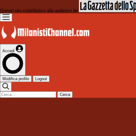
Questo sito contribuisce alla audience de
Accedi
Modifica profilo
Logout
Cerca