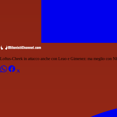
Loftus-Cheek in attacco anche con Leao e Gimenez: ma meglio con 