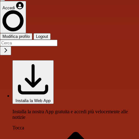
Accedi
Modifica profilo
Logout
Installa la Web App
Installa la nostra App gratuita e accedi più velocemente alle
notizie
Tocca