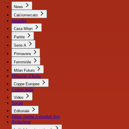
News
Calciomercato
Squadra
Casa Milan
Partite
Serie A
Primavera
Femminile
Milan Futuro
Milanisti d'Italia
Coppe Europee
Coppa italia
Video
Social
Editoriale
Milan partite e risultati live
Redazione