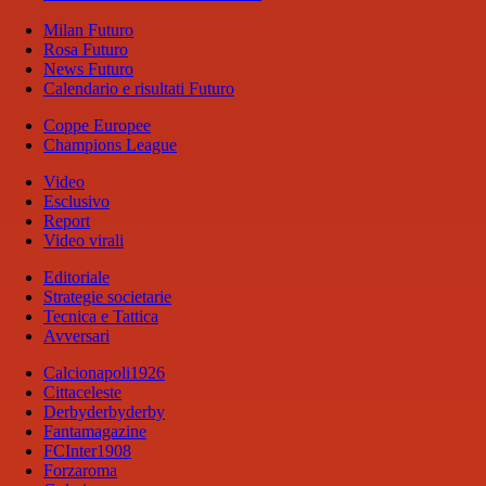
Milan Futuro
Rosa Futuro
News Futuro
Calendario e risultati Futuro
Coppe Europee
Champions League
Video
Esclusivo
Report
Video virali
Editoriale
Strategie societarie
Tecnica e Tattica
Avversari
Calcionapoli1926
Cittaceleste
Derbyderbyderby
Fantamagazine
FCInter1908
Forzaroma