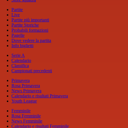
Partite
Live
Partite più importanti
Partite Storiche
Probabili formazioni
Pagelle
Dove vedere la partita
Info biglietti
Serie A
Calendario
Classifica
Campionati precedenti
Primavera
Rosa Primavera
News Primavera
Calendario e risultati Primavera
Youth League
Femminile
Rosa Femminile
News Femminile
Calendario e risultati Femminile