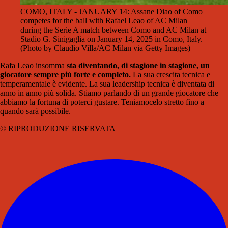
COMO, ITALY - JANUARY 14: Assane Diao of Como
competes for the ball with Rafael Leao of AC Milan
during the Serie A match between Como and AC Milan at
Stadio G. Sinigaglia on January 14, 2025 in Como, Italy.
(Photo by Claudio Villa/AC Milan via Getty Images)
Rafa Leao insomma
sta diventando, di stagione in stagione, un
giocatore sempre più forte e completo.
La sua crescita tecnica e
temperamentale è evidente. La sua leadership tecnica è diventata di
anno in anno più solida. Stiamo parlando di un grande giocatore che
abbiamo la fortuna di poterci gustare. Teniamocelo stretto fino a
quando sarà possibile.
© RIPRODUZIONE RISERVATA