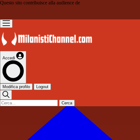
Questo sito contribuisce alla audience de
Accedi
Modifica profilo
Logout
Cerca