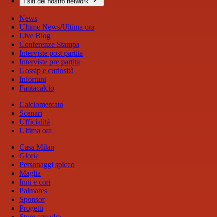
I siti del nostro network
News
Ultime News/Ultima ora
Live Blog
Conferenze Stampa
Interviste post partita
Interviste pre partita
Gossip e curiosità
Infortuni
Fantacalcio
Calciomercato
Scenari
Ufficialità
Ultima ora
Casa Milan
Glorie
Personaggi spicco
Maglia
Inni e cori
Palmares
Sponsor
Progetti
Store squadra