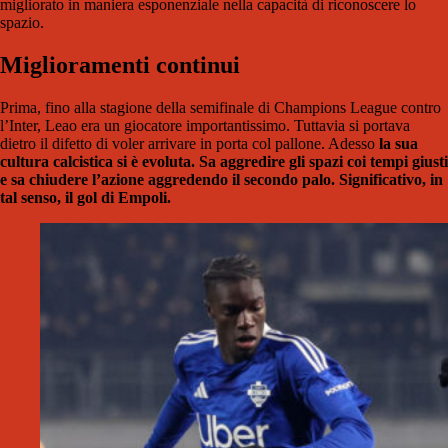
migliorato in maniera esponenziale nella capacità di riconoscere lo
spazio.
Miglioramenti continui
Prima, fino alla stagione della semifinale di Champions League contro
l’Inter, Leao era un giocatore importantissimo. Tuttavia si portava
dietro il difetto di voler arrivare in porta col pallone. Adesso
la sua
cultura calcistica si è evoluta. Sa aggredire gli spazi coi tempi giusti
e sa chiudere l’azione aggredendo il secondo palo. Significativo, in
tal senso, il gol di Empoli.