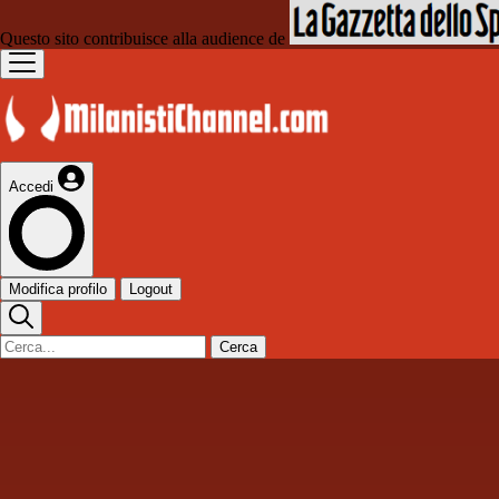
Questo sito contribuisce alla audience de
Accedi
Modifica profilo
Logout
Cerca