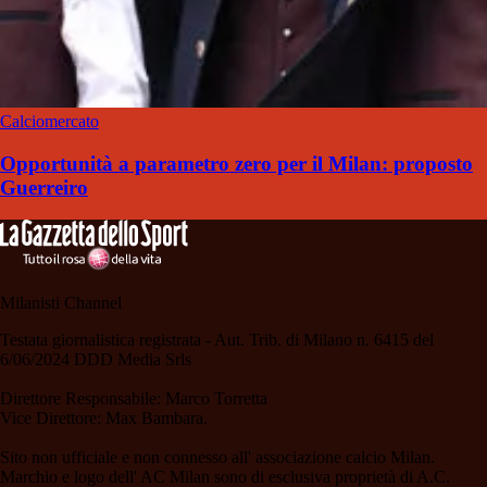
Calciomercato
Opportunità a parametro zero per il Milan: proposto
Guerreiro
Milanisti Channel
Testata giornalistica registrata - Aut. Trib. di Milano n. 6415 del
6/06/2024 DDD Media Srls
Direttore Responsabile: Marco Torretta
Vice Direttore: Max Bambara.
Sito non ufficiale e non connesso all' associazione calcio Milan.
Marchio e logo dell' AC Milan sono di esclusiva proprietà di A.C.