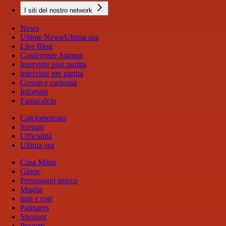
I siti del nostro network
News
Ultime News/Ultima ora
Live Blog
Conferenze Stampa
Interviste post partita
Interviste pre partita
Gossip e curiosità
Infortuni
Fantacalcio
Calciomercato
Scenari
Ufficialità
Ultima ora
Casa Milan
Glorie
Personaggi spicco
Maglia
Inni e cori
Palmares
Sponsor
Progetti