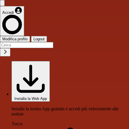
Accedi
Modifica profilo
Logout
Installa la Web App
Installa la nostra App gratuita e accedi più velocemente alle
notizie
Tocca