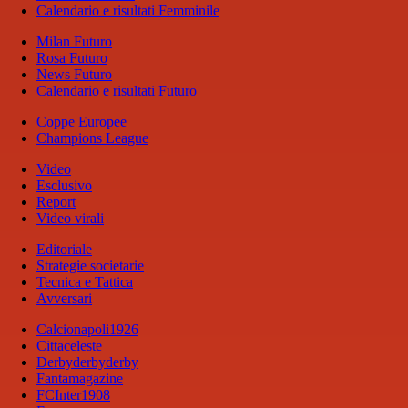
Calendario e risultati Femminile
Milan Futuro
Rosa Futuro
News Futuro
Calendario e risultati Futuro
Coppe Europee
Champions League
Video
Esclusivo
Report
Video virali
Editoriale
Strategie societarie
Tecnica e Tattica
Avversari
Calcionapoli1926
Cittaceleste
Derbyderbyderby
Fantamagazine
FCInter1908