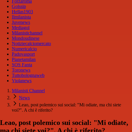
Forzaroma
Golssip
Hellas1903
Ilmilanista
Juvenews
Mediagol
Milanistichannel
Mondoudinese
Notiziecalciomercato
Numericalcio
Padovasport
Pianetamilan
SOS Fanta
Toronews
Tuttobolognaweb
Violanews
Milanisti Channel
News
Leao, post polemico sui social: "Mi odiate, ma chi siete
voi?". A chi è riferito?
Leao, post polemico sui social: "Mi odiate,
ma chi siete voi?". A chi è riferito?