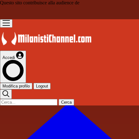
Questo sito contribuisce alla audience de
Accedi
Modifica profilo
Logout
Cerca