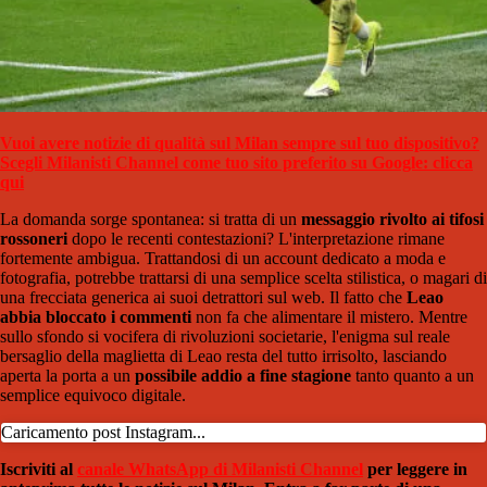
Vuoi avere notizie di qualità sul Milan sempre sul tuo dispositivo?
Scegli Milanisti Channel come tuo sito preferito su Google: clicca
qui
La domanda sorge spontanea: si tratta di un
messaggio rivolto ai tifosi
rossoneri
dopo le recenti contestazioni? L'interpretazione rimane
fortemente ambigua. Trattandosi di un account dedicato a moda e
fotografia, potrebbe trattarsi di una semplice scelta stilistica, o magari di
una frecciata generica ai suoi detrattori sul web. Il fatto che
Leao
abbia bloccato i commenti
non fa che alimentare il mistero. Mentre
sullo sfondo si vocifera di rivoluzioni societarie, l'enigma sul reale
bersaglio della maglietta di Leao resta del tutto irrisolto, lasciando
aperta la porta a un
possibile addio a fine stagione
tanto quanto a un
semplice equivoco digitale.
Caricamento post Instagram...
Iscriviti al
canale WhatsApp di Milanisti Channel
per leggere in