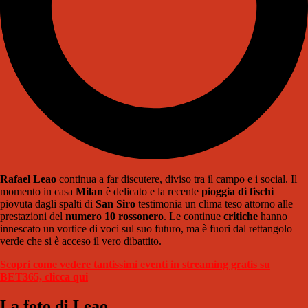
Rafael Leao
continua a far discutere, diviso tra il campo e i social. Il
momento in casa
Milan
è delicato e la recente
pioggia di fischi
piovuta dagli spalti di
San Siro
testimonia un clima teso attorno alle
prestazioni del
numero 10 rossonero
. Le continue
critiche
hanno
innescato un vortice di voci sul suo futuro, ma è fuori dal rettangolo
verde che si è acceso il vero dibattito.
Scopri come vedere tantissimi eventi in streaming gratis su
BET365, clicca qui
La foto di Leao