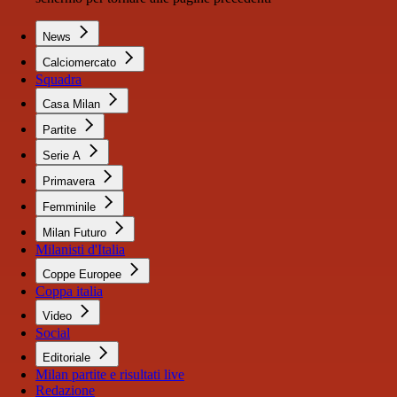
News
Calciomercato
Squadra
Casa Milan
Partite
Serie A
Primavera
Femminile
Milan Futuro
Milanisti d'Italia
Coppe Europee
Coppa italia
Video
Social
Editoriale
Milan partite e risultati live
Redazione