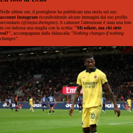
Nelle ultime ore, il portoghese ha pubblicato una storia sul suo
account Instagram
ricondividendo alcune immagini dal suo profilo
secondario (
@imjus.tbeingme
). A catturare l'attenzione è stata una foto
in cui indossa una maglia con la scritta:
"Mi odiate, ma chi siete
voi?"
, accompagnata dalla didascalia
"Nothing changes if nothing
changes".