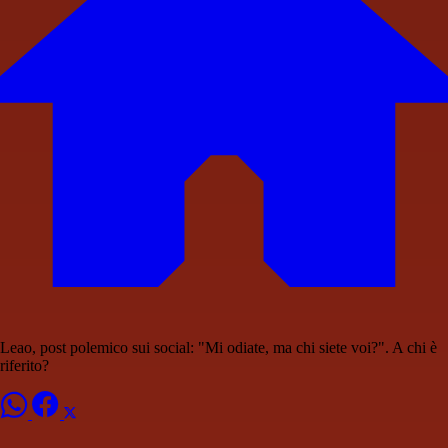
Leao, post polemico sui social: "Mi odiate, ma chi siete voi?". A chi è
riferito?