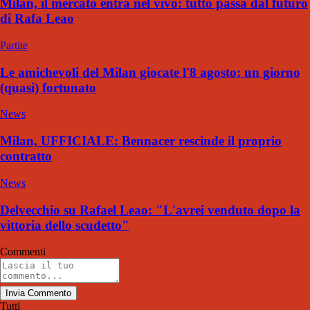
Milan, il mercato entra nel vivo: tutto passa dal futuro
di Rafa Leao
Partite
Le amichevoli del Milan giocate l'8 agosto: un giorno
(quasi) fortunato
News
Milan, UFFICIALE: Bennacer rescinde il proprio
contratto
News
Delvecchio su Rafael Leao: "L'avrei venduto dopo la
vittoria dello scudetto"
Commenti
Invia Commento
Tutti