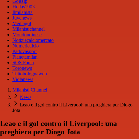
Golssip
Hellas1903
Ilmilanista
Juvenews
Mediagol
Milanistichannel
Mondoudinese
Notiziecalciomercato
Numericalcio
Padovasport
Pianetamilan
SOS Fanta
Toronews
Tuttobolognaweb
Violanews
Milanisti Channel
News
Leao e il gol contro il Liverpool: una preghiera per Diogo
Jota
Leao e il gol contro il Liverpool: una
preghiera per Diogo Jota