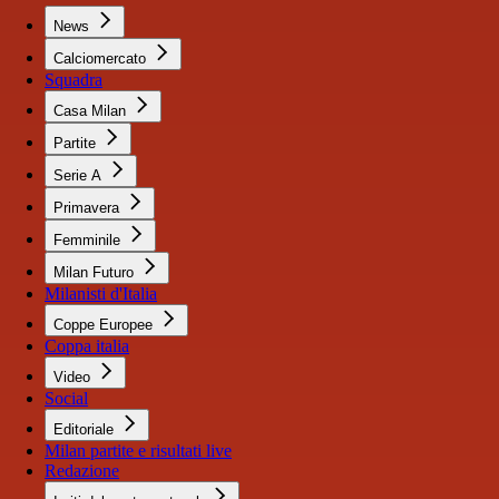
News
Calciomercato
Squadra
Casa Milan
Partite
Serie A
Primavera
Femminile
Milan Futuro
Milanisti d'Italia
Coppe Europee
Coppa italia
Video
Social
Editoriale
Milan partite e risultati live
Redazione