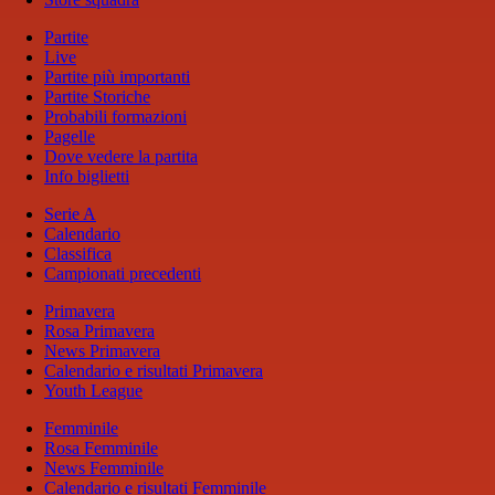
Partite
Live
Partite più importanti
Partite Storiche
Probabili formazioni
Pagelle
Dove vedere la partita
Info biglietti
Serie A
Calendario
Classifica
Campionati precedenti
Primavera
Rosa Primavera
News Primavera
Calendario e risultati Primavera
Youth League
Femminile
Rosa Femminile
News Femminile
Calendario e risultati Femminile