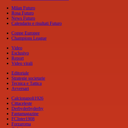
Milan Futuro
Rosa Futuro
News Futuro
Calendario e risultati Futuro
Coppe Europee
Champions League
Video
Esclusivo
Report
Video virali
Editoriale
Strategie societarie
Tecnica e Tattica
Avversari
Calcionapoli1926
Cittaceleste
Derbyderbyderby
Fantamagazine
FCInter1908
Forzaroma