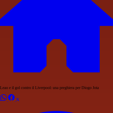
Leao e il gol contro il Liverpool: una preghiera per Diogo Jota