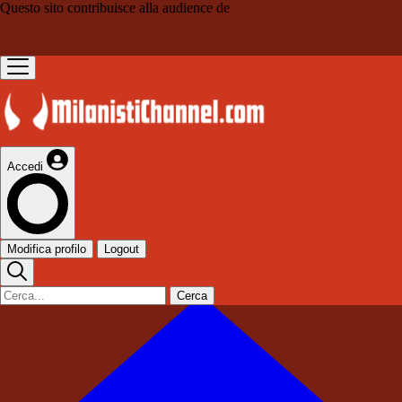
Questo sito contribuisce alla audience de
Accedi
Modifica profilo
Logout
Cerca