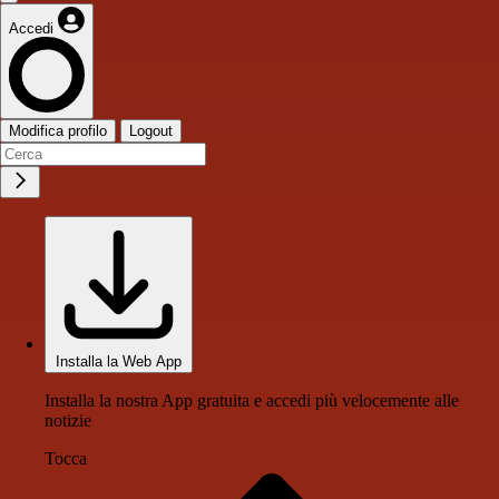
Accedi
Modifica profilo
Logout
Installa la Web App
Installa la nostra App gratuita e accedi più velocemente alle
notizie
Tocca