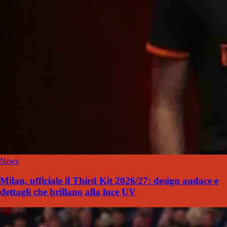
News
Milan, ufficiale il Third Kit 2026/27: design audace e
dettagli che brillano alla luce UV