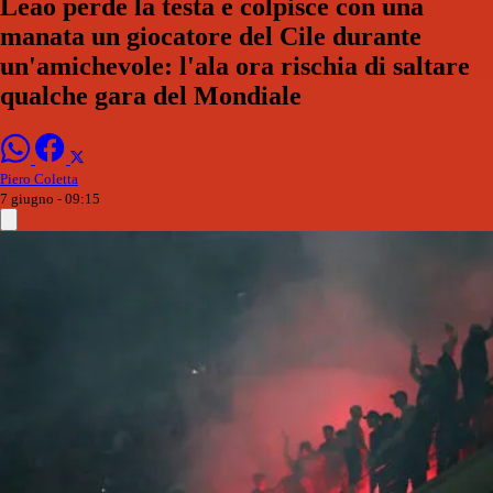
Leao perde la testa e colpisce con una
manata un giocatore del Cile durante
un'amichevole: l'ala ora rischia di saltare
qualche gara del Mondiale
Piero Coletta
7 giugno - 09:15