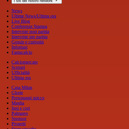
I siti del nostro network
News
Ultime News/Ultima ora
Live Blog
Conferenze Stampa
Interviste post partita
Interviste pre partita
Gossip e curiosità
Infortuni
Fantacalcio
Calciomercato
Scenari
Ufficialità
Ultima ora
Casa Milan
Glorie
Personaggi spicco
Maglia
Inni e cori
Palmares
Sponsor
Progetti
Store squadra