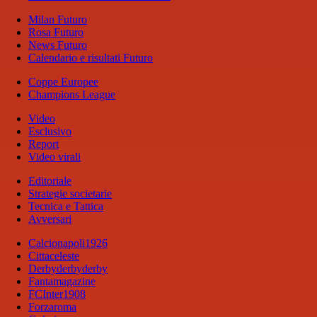
Milan Futuro
Rosa Futuro
News Futuro
Calendario e risultati Futuro
Coppe Europee
Champions League
Video
Esclusivo
Report
Video virali
Editoriale
Strategie societarie
Tecnica e Tattica
Avversari
Calcionapoli1926
Cittaceleste
Derbyderbyderby
Fantamagazine
FCInter1908
Forzaroma