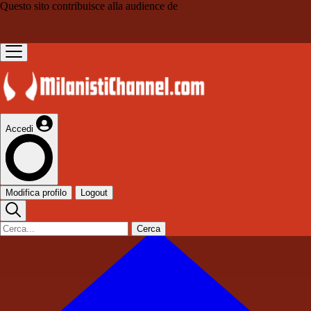
Questo sito contribuisce alla audience de
Accedi
Modifica profilo
Logout
Cerca