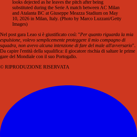
looks dejected as he leaves the pitch after being
substituted during the Serie A match between AC Milan
and Atalanta BC at Giuseppe Meazza Stadium on May
10, 2026 in Milan, Italy. (Photo by Marco Luzzani/Getty
Images)
Nel post gara Leao si è giustificato così: "
Per quanto riguarda la mia
espulsione, volevo semplicemente proteggere il mio compagno di
squadra, non avevo alcuna intenzione di fare del male all'avversario
".
Da capire l'entità della squalifica: il giocatore rischia di saltare le prime
gare del Mondiale con il suo Portogallo.
© RIPRODUZIONE RISERVATA