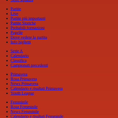
Partite
Live
Partite più importanti
Partite Storiche
Probabili formazioni
Pagelle
Dove vedere la partita
Info biglietti
Serie A
Calendario
Classifica
Campionati precedenti
Primavera
Rosa Primavera
News Primavera
Calendario e risultati Primavera
Youth League
Femminile
Rosa Femminile
News Femminile
Calendario e risultati Femminile