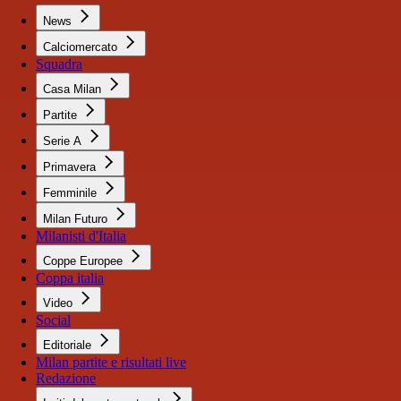
News
Calciomercato
Squadra
Casa Milan
Partite
Serie A
Primavera
Femminile
Milan Futuro
Milanisti d'Italia
Coppe Europee
Coppa italia
Video
Social
Editoriale
Milan partite e risultati live
Redazione