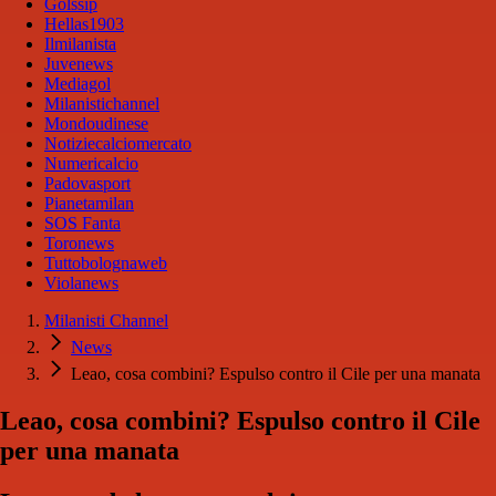
Golssip
Hellas1903
Ilmilanista
Juvenews
Mediagol
Milanistichannel
Mondoudinese
Notiziecalciomercato
Numericalcio
Padovasport
Pianetamilan
SOS Fanta
Toronews
Tuttobolognaweb
Violanews
Milanisti Channel
News
Leao, cosa combini? Espulso contro il Cile per una manata
Leao, cosa combini? Espulso contro il Cile
per una manata