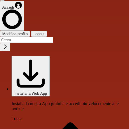
Accedi
Modifica profilo
Logout
Installa la Web App
Installa la nostra App gratuita e accedi più velocemente alle
notizie
Tocca