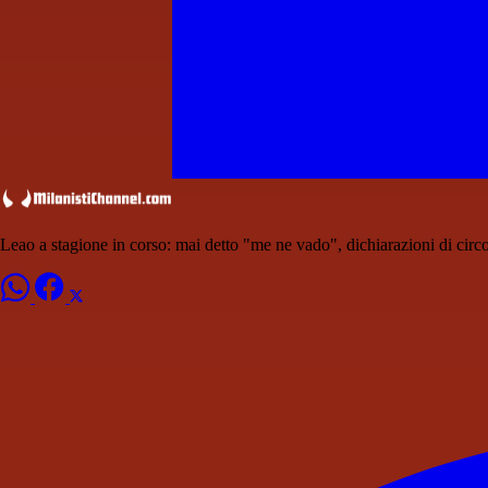
Leao a stagione in corso: mai detto "me ne vado", dichiarazioni di circ