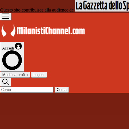
Questo sito contribuisce alla audience de
Accedi
Modifica profilo
Logout
Cerca