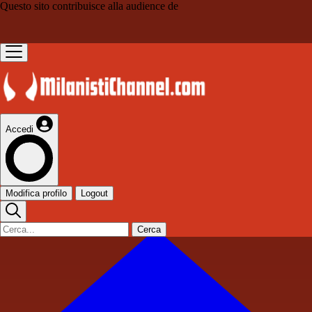
Questo sito contribuisce alla audience de
Accedi
Modifica profilo
Logout
Cerca