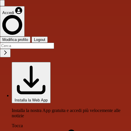
Accedi
Modifica profilo
Logout
Installa la Web App
Installa la nostra App gratuita e accedi più velocemente alle
notizie
Tocca