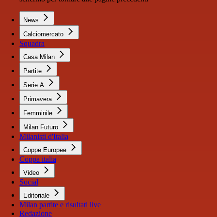
News
Calciomercato
Squadra
Casa Milan
Partite
Serie A
Primavera
Femminile
Milan Futuro
Milanisti d'Italia
Coppe Europee
Coppa italia
Video
Social
Editoriale
Milan partite e risultati live
Redazione