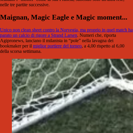
nelle tre partite successive.
Maignan, Magic Eagle e Magic moment...
Unico non clean sheet contro la Norvegia, ma proprio in quel match ha
parato un calcio di rigore a Strand Larsen
. Numeri che, riporta
Agipronews, lanciano il milanista in “pole” nella lavagna dei
bookmaker per il
miglior portiere del torneo
, a 4,00 rispetto al 6,00
della scorsa settimana.