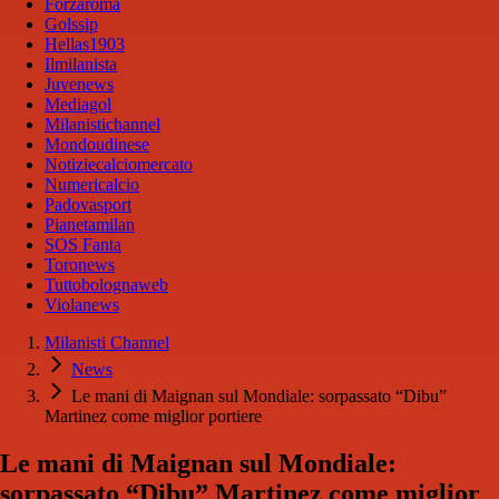
Forzaroma
Golssip
Hellas1903
Ilmilanista
Juvenews
Mediagol
Milanistichannel
Mondoudinese
Notiziecalciomercato
Numericalcio
Padovasport
Pianetamilan
SOS Fanta
Toronews
Tuttobolognaweb
Violanews
Milanisti Channel
News
Le mani di Maignan sul Mondiale: sorpassato “Dibu”
Martinez come miglior portiere
Le mani di Maignan sul Mondiale:
sorpassato “Dibu” Martinez come miglior