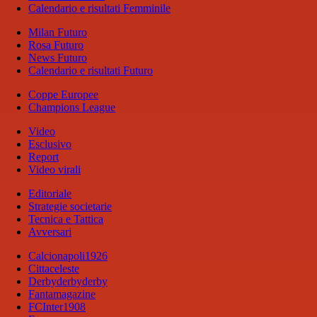
Calendario e risultati Femminile
Milan Futuro
Rosa Futuro
News Futuro
Calendario e risultati Futuro
Coppe Europee
Champions League
Video
Esclusivo
Report
Video virali
Editoriale
Strategie societarie
Tecnica e Tattica
Avversari
Calcionapoli1926
Cittaceleste
Derbyderbyderby
Fantamagazine
FCInter1908