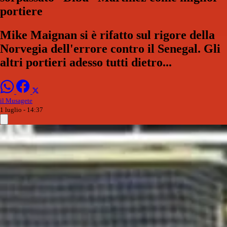
portiere
Mike Maignan si è rifatto sul rigore della
Norvegia dell'errore contro il Senegal. Gli
altri portieri adesso tutti dietro...
il Musagete
1 luglio - 14:37