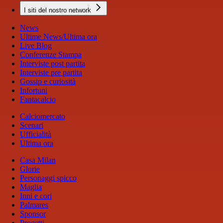
I siti del nostro network
News
Ultime News/Ultima ora
Live Blog
Conferenze Stampa
Interviste post partita
Interviste pre partita
Gossip e curiosità
Infortuni
Fantacalcio
Calciomercato
Scenari
Ufficialità
Ultima ora
Casa Milan
Glorie
Personaggi spicco
Maglia
Inni e cori
Palmares
Sponsor
Progetti