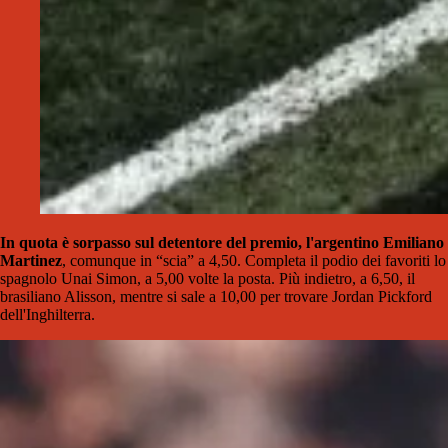
In quota è sorpasso sul detentore del premio, l'argentino Emiliano
Martinez
, comunque in “scia” a 4,50. Completa il podio dei favoriti lo
spagnolo Unai Simon, a 5,00 volte la posta. Più indietro, a 6,50, il
brasiliano Alisson, mentre si sale a 10,00 per trovare Jordan Pickford
dell'Inghilterra.