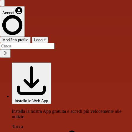
Accedi
Modifica profilo
Logout
Installa la Web App
Installa la nostra App gratuita e accedi più velocemente alle
notizie
Tocca