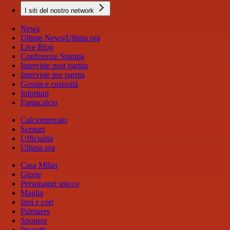
I siti del nostro network
News
Ultime News/Ultima ora
Live Blog
Conferenze Stampa
Interviste post partita
Interviste pre partita
Gossip e curiosità
Infortuni
Fantacalcio
Calciomercato
Scenari
Ufficialità
Ultima ora
Casa Milan
Glorie
Personaggi spicco
Maglia
Inni e cori
Palmares
Sponsor
Progetti