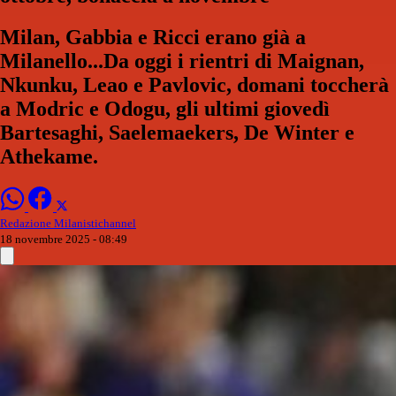
Milan, Gabbia e Ricci erano già a
Milanello...Da oggi i rientri di Maignan,
Nkunku, Leao e Pavlovic, domani toccherà
a Modric e Odogu, gli ultimi giovedì
Bartesaghi, Saelemaekers, De Winter e
Athekame.
Redazione Milanistichannel
18 novembre 2025 - 08:49