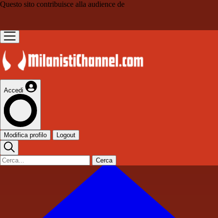
Questo sito contribuisce alla audience de
Accedi
Modifica profilo
Logout
Cerca