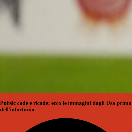
Pulisic cade e ricade: ecco le immagini dagli Usa prima
dell'infortunio