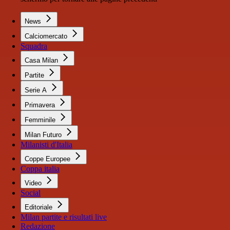
News
Calciomercato
Squadra
Casa Milan
Partite
Serie A
Primavera
Femminile
Milan Futuro
Milanisti d'Italia
Coppe Europee
Coppa italia
Video
Social
Editoriale
Milan partite e risultati live
Redazione