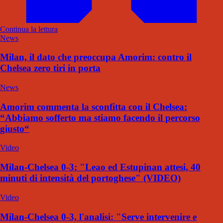
Continua la lettura
News
Milan, il dato che preoccupa Amorim: contro il
Chelsea zero tiri in porta
News
Amorim commenta la sconfitta con il Chelsea:
“Abbiamo sofferto ma stiamo facendo il percorso
giusto“
Video
Milan-Chelsea 0-3: "Leao ed Estupinan attesi, 40
minuti di intensità del portoghese" (VIDEO)
Video
Milan-Chelsea 0-3, l'analisi: "Serve intervenire e