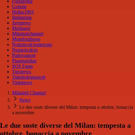
Forzaroma
Golssip
Hellas1903
Ilmilanista
Juvenews
Mediagol
Milanistichannel
Mondoudinese
Notiziecalciomercato
Numericalcio
Padovasport
Pianetamilan
SOS Fanta
Toronews
Tuttobolognaweb
Violanews
Milanisti Channel
News
Le due soste diverse del Milan: tempesta a ottobre, bonaccia
a novembre
Le due soste diverse del Milan: tempesta a
ottobre, bonaccia a novembre