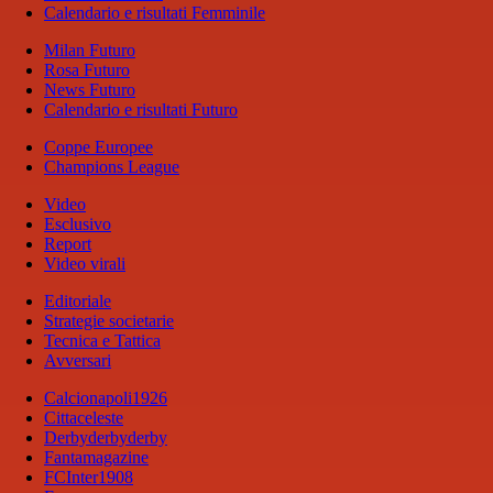
Calendario e risultati Femminile
Milan Futuro
Rosa Futuro
News Futuro
Calendario e risultati Futuro
Coppe Europee
Champions League
Video
Esclusivo
Report
Video virali
Editoriale
Strategie societarie
Tecnica e Tattica
Avversari
Calcionapoli1926
Cittaceleste
Derbyderbyderby
Fantamagazine
FCInter1908