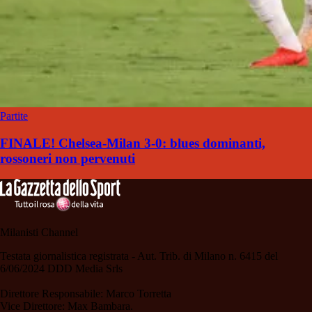
Partite
FINALE! Chelsea-Milan 3-0: blues dominanti,
rossoneri non pervenuti
Milanisti Channel
Testata giornalistica registrata - Aut. Trib. di Milano n. 6415 del
6/06/2024 DDD Media Srls
Direttore Responsabile: Marco Torretta
Vice Direttore: Max Bambara.