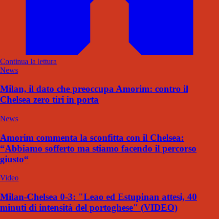
Continua la lettura
News
Milan, il dato che preoccupa Amorim: contro il
Chelsea zero tiri in porta
News
Amorim commenta la sconfitta con il Chelsea:
“Abbiamo sofferto ma stiamo facendo il percorso
giusto“
Video
Milan-Chelsea 0-3: "Leao ed Estupinan attesi, 40
minuti di intensità del portoghese" (VIDEO)