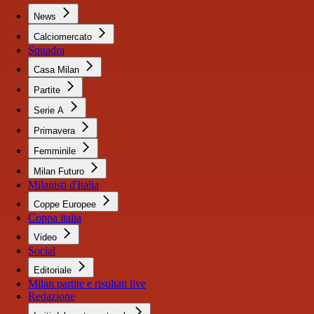
News
Calciomercato
Squadra
Casa Milan
Partite
Serie A
Primavera
Femminile
Milan Futuro
Milanisti d'Italia
Coppe Europee
Coppa italia
Video
Social
Editoriale
Milan partite e risultati live
Redazione