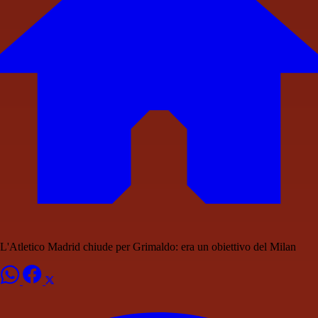
L'Atletico Madrid chiude per Grimaldo: era un obiettivo del Milan