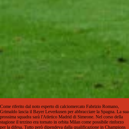
Come riferito dal noto esperto di calciomercato Fabrizio Romano,
Grimaldo lascia il Bayer Leverkusen per abbracciare la Spagna. La sua
prossima squadra sarà l'Atletico Madrid di Simeone. Nel corso della
stagione il terzino era tornato in orbita Milan come possibile rinforzo
per la difesa. Tutto però dipendeva dalla qualificazione in Champions