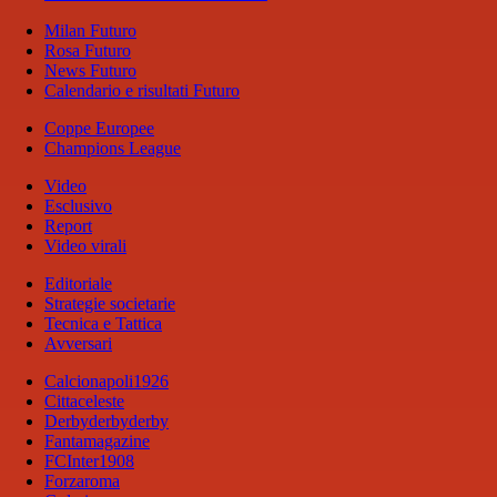
Milan Futuro
Rosa Futuro
News Futuro
Calendario e risultati Futuro
Coppe Europee
Champions League
Video
Esclusivo
Report
Video virali
Editoriale
Strategie societarie
Tecnica e Tattica
Avversari
Calcionapoli1926
Cittaceleste
Derbyderbyderby
Fantamagazine
FCInter1908
Forzaroma