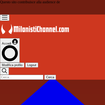
Questo sito contribuisce alla audience de
Accedi
Modifica profilo
Logout
Cerca