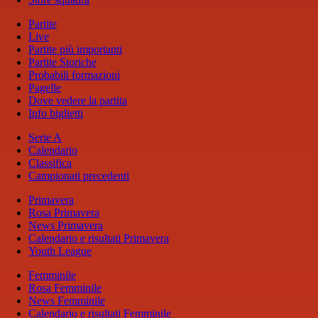
Partite
Live
Partite più importanti
Partite Storiche
Probabili formazioni
Pagelle
Dove vedere la partita
Info biglietti
Serie A
Calendario
Classifica
Campionati precedenti
Primavera
Rosa Primavera
News Primavera
Calendario e risultati Primavera
Youth League
Femminile
Rosa Femminile
News Femminile
Calendario e risultati Femminile