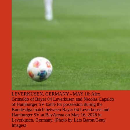
LEVERKUSEN, GERMANY - MAY 16: Alex
Grimaldo of Bayer 04 Leverkusen and Nicolas Capaldo
of Hamburger SV battle for possession during the
Bundesliga match between Bayer 04 Leverkusen and
Hamburger SV at BayArena on May 16, 2026 in
Leverkusen, Germany. (Photo by Lars Baron/Getty
Images)