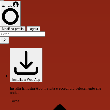
Accedi
Modifica profilo
Logout
Installa la Web App
Installa la nostra App gratuita e accedi più velocemente alle
notizie
Tocca