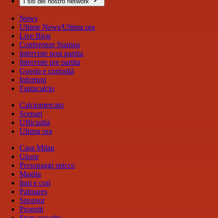
I siti del nostro network
News
Ultime News/Ultima ora
Live Blog
Conferenze Stampa
Interviste post partita
Interviste pre partita
Gossip e curiosità
Infortuni
Fantacalcio
Calciomercato
Scenari
Ufficialità
Ultima ora
Casa Milan
Glorie
Personaggi spicco
Maglia
Inni e cori
Palmares
Sponsor
Progetti
Store squadra