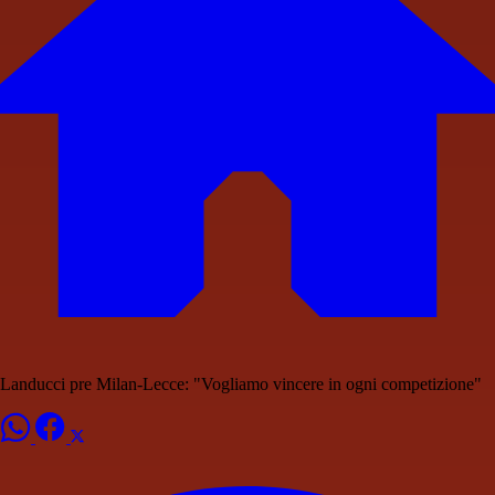
Landucci pre Milan-Lecce: "Vogliamo vincere in ogni competizione"