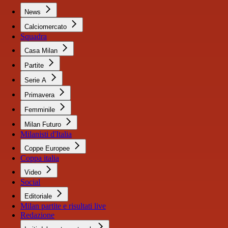
News
Calciomercato
Squadra
Casa Milan
Partite
Serie A
Primavera
Femminile
Milan Futuro
Milanisti d'Italia
Coppe Europee
Coppa italia
Video
Social
Editoriale
Milan partite e risultati live
Redazione