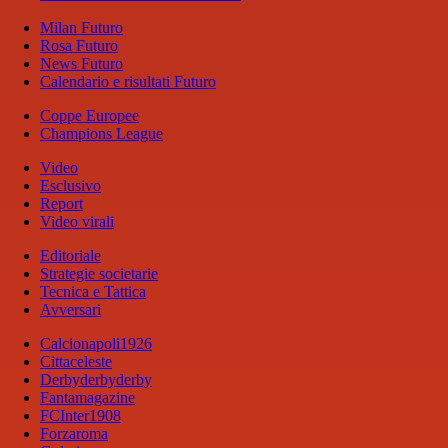
Milan Futuro
Rosa Futuro
News Futuro
Calendario e risultati Futuro
Coppe Europee
Champions League
Video
Esclusivo
Report
Video virali
Editoriale
Strategie societarie
Tecnica e Tattica
Avversari
Calcionapoli1926
Cittaceleste
Derbyderbyderby
Fantamagazine
FCInter1908
Forzaroma