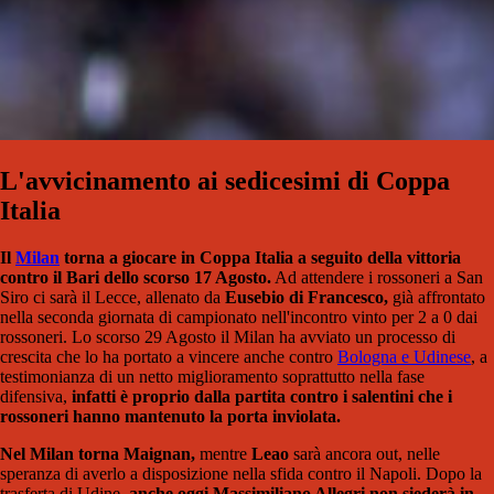
L'avvicinamento ai sedicesimi di Coppa
Italia
Il
Milan
torna a giocare in Coppa Italia a seguito della vittoria
contro il Bari dello scorso 17 Agosto.
Ad attendere i rossoneri a San
Siro ci sarà il Lecce, allenato da
Eusebio di Francesco,
già affrontato
nella seconda giornata di campionato nell'incontro vinto per 2 a 0 dai
rossoneri. Lo scorso 29 Agosto il Milan ha avviato un processo di
crescita che lo ha portato a vincere anche contro
Bologna e Udinese
, a
testimonianza di un netto miglioramento soprattutto nella fase
difensiva,
infatti è proprio dalla partita contro i salentini che i
rossoneri hanno mantenuto la porta inviolata.
Nel Milan torna Maignan,
mentre
Leao
sarà ancora out, nelle
speranza di averlo a disposizione nella sfida contro il Napoli. Dopo la
trasferta di Udine,
anche oggi Massimiliano Allegri non siederà in