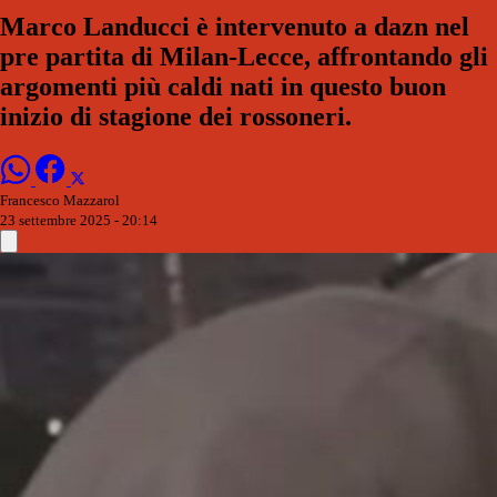
Marco Landucci è intervenuto a dazn nel
pre partita di Milan-Lecce, affrontando gli
argomenti più caldi nati in questo buon
inizio di stagione dei rossoneri.
Francesco Mazzarol
23 settembre 2025 - 20:14