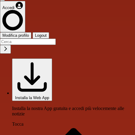
Accedi
Modifica profilo
Logout
Installa la Web App
Installa la nostra App gratuita e accedi più velocemente alle
notizie
Tocca