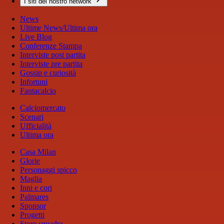
I siti del nostro network
News
Ultime News/Ultima ora
Live Blog
Conferenze Stampa
Interviste post partita
Interviste pre partita
Gossip e curiosità
Infortuni
Fantacalcio
Calciomercato
Scenari
Ufficialità
Ultima ora
Casa Milan
Glorie
Personaggi spicco
Maglia
Inni e cori
Palmares
Sponsor
Progetti
Store squadra