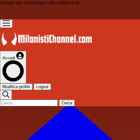
Questo sito contribuisce alla audience de
Accedi
Modifica profilo
Logout
Cerca