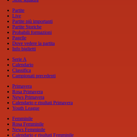
Partite
Live
Partite più importanti
Partite Storiche
Probabili formazioni
Pagelle
Dove vedere la partita
Info biglietti
Serie A
Calendario
Classifica
Campionati precedenti
Primavera
Rosa Primavera
News Primavera
Calendario e risultati Primavera
Youth League
Femminile
Rosa Femminile
News Femminile
Calendario e risultati Femminile